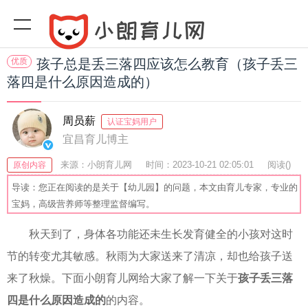
优质
孩子总是丢三落四应该怎么教育（孩子丢三
落四是什么原因造成的）
周员薪
认证宝妈用户
宜昌育儿博主
来源：小朗育儿网
时间：2023-10-21 02:05:01
阅读(
)
原创内容
收藏：52
分享：43
爆
导读：您正在阅读的是关于【幼儿园】的问题，本文由育儿专家，专业的
宝妈，高级营养师等整理监督编写。
秋天到了，身体各功能还未生长发育健全的小孩对这时
节的转变尤其敏感。秋雨为大家送来了清凉，却也给孩子送
来了秋燥。下面小朗育儿网给大家了解一下关于
孩子丢三落
四是什么原因造成的
的内容。