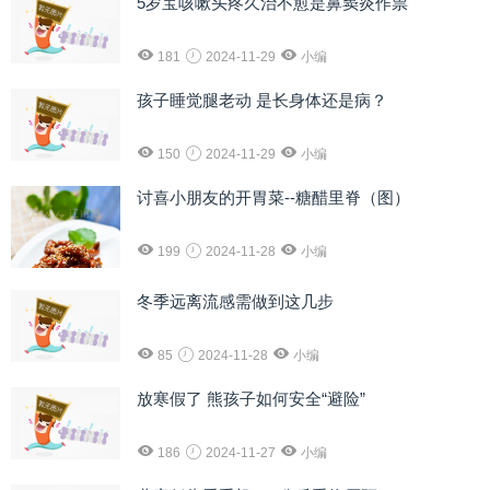
5岁宝咳嗽头疼久治不愈是鼻窦炎作祟
181
2024-11-29
小编
孩子睡觉腿老动 是长身体还是病？
150
2024-11-29
小编
讨喜小朋友的开胃菜--糖醋里脊（图）
199
2024-11-28
小编
冬季远离流感需做到这几步
85
2024-11-28
小编
放寒假了 熊孩子如何安全“避险”
186
2024-11-27
小编