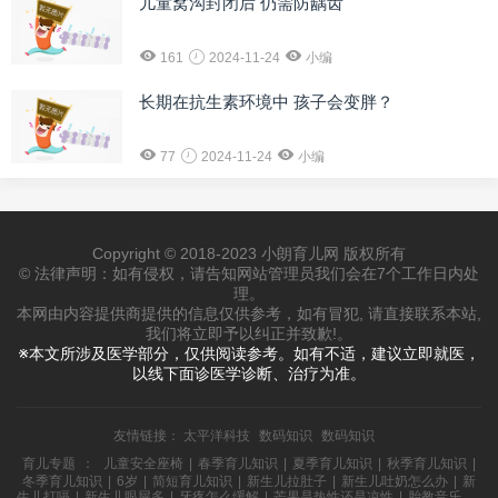
儿童窝沟封闭后 仍需防龋齿
161
2024-11-24
小编
长期在抗生素环境中 孩子会变胖？
77
2024-11-24
小编
Copyright © 2018-2023 小朗育儿网 版权所有
© 法律声明：如有侵权，请告知网站管理员我们会在7个工作日内处
理。
本网由内容提供商提供的信息仅供参考，如有冒犯, 请直接联系本站,
我们将立即予以纠正并致歉!。
※本文所涉及医学部分，仅供阅读参考。如有不适，建议立即就医，
以线下面诊医学诊断、治疗为准。
友情链接：
太平洋科技
数码知识
数码知识
育儿专题
：
儿童安全座椅
|
春季育儿知识
|
夏季育儿知识
|
秋季育儿知识
|
冬季育儿知识
|
6岁
|
简短育儿知识
|
新生儿拉肚子
|
新生儿吐奶怎么办
|
新
生儿打嗝
|
新生儿眼屎多
|
牙疼怎么缓解
|
芒果是热性还是凉性
|
胎教音乐