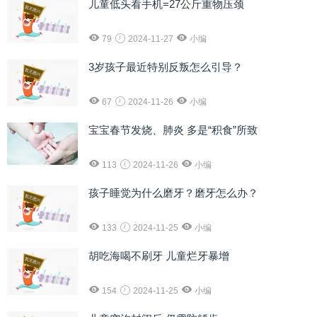
儿童低头看手机=27公斤重物压颈
79
2024-11-27
小编
3岁孩子最近特别反叛怎么引导？
67
2024-11-26
小编
宝宝春节发烧、肺炎 多是“积食”所致
113
2024-11-26
小编
孩子睡觉为什么磨牙？磨牙怎么办？
133
2024-11-25
小编
胡吃海喝不刷牙 儿童烂牙暴增
154
2024-11-25
小编