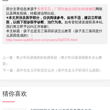
部分文章信息来源于
亲亲宝贝
，
广西壮族自治区妇幼保健院
网络
以及网友投稿，转载请说明出处。
※本文所涉及医学部分，仅供阅读参考。如有不适，建议立即就
医，以线下面诊医学诊断、治疗为准。
如有冒犯请直接联系本站,
我们将立即予以纠正并致歉!。
本文标题：孩子总是丢三落四应该怎么教育（孩子丢三落四是什
么原因造成的）：
http://www.wy668.com.cn/youery/342070.html
上一篇：
青少年玩游戏的好处跟坏处（青少年沉迷游戏家长怎么教
育）
下一篇：
高中生女儿不听话怎么办（高中生女儿不听话什么原因）
猜你喜欢