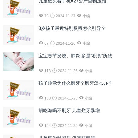
儿童低头看手机=27公斤重物压颈
79
2024-11-27
小编
3岁孩子最近特别反叛怎么引导？
67
2024-11-26
小编
宝宝春节发烧、肺炎 多是“积食”所致
113
2024-11-26
小编
孩子睡觉为什么磨牙？磨牙怎么办？
133
2024-11-25
小编
胡吃海喝不刷牙 儿童烂牙暴增
154
2024-11-25
小编
儿童窝沟封闭后 仍需防龋齿