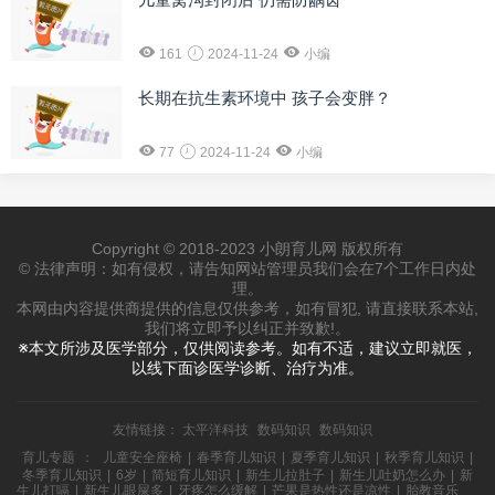
161
2024-11-24
小编
长期在抗生素环境中 孩子会变胖？
77
2024-11-24
小编
Copyright © 2018-2023 小朗育儿网 版权所有
© 法律声明：如有侵权，请告知网站管理员我们会在7个工作日内处
理。
本网由内容提供商提供的信息仅供参考，如有冒犯, 请直接联系本站,
我们将立即予以纠正并致歉!。
※本文所涉及医学部分，仅供阅读参考。如有不适，建议立即就医，
以线下面诊医学诊断、治疗为准。
友情链接：
太平洋科技
数码知识
数码知识
育儿专题
：
儿童安全座椅
|
春季育儿知识
|
夏季育儿知识
|
秋季育儿知识
|
冬季育儿知识
|
6岁
|
简短育儿知识
|
新生儿拉肚子
|
新生儿吐奶怎么办
|
新
生儿打嗝
|
新生儿眼屎多
|
牙疼怎么缓解
|
芒果是热性还是凉性
|
胎教音乐