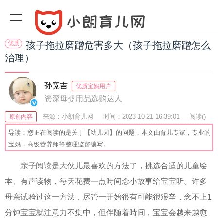
优质
孩子拖拉磨蹭危害多大（孩子拖拉磨蹭怎么
治理）
孙宽吉
优质宝妈用户
资深母婴用品选购达人
来源：小朗育儿网
时间：2023-10-21 16:39:01
阅读(
)
原创内容
收藏：25
分享：57
爆
导读：您正在阅读的是关于【幼儿园】的问题，本文由育儿专家，专业的
宝妈，高级营养师等整理监督编写。
亲子阅读是大伙儿最喜欢的方法了，挑选合适的儿童绘
本、有声读物，每天花费一点時间念小故事给宝宝听。许多
母亲试验过这一方法，尽管一开始很有可能很艰辛，念不上1
分钟宝宝就注意力不集中，但伴随着時间，宝宝会越来越愈