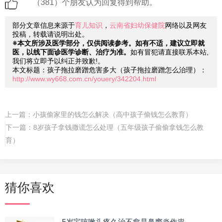
（381）个朋友认为回复得到帮助。
部分文章信息来源于
育儿知识
，
云南省妇幼保健院
网络以及网友
投稿，转载请说明出处。
※本文所涉及医学部分，仅供阅读参考。如有不适，建议立即就
医，以线下面诊医学诊断、治疗为准。
如有冒犯请直接联系本站,
我们将立即予以纠正并致歉!。
本文标题：孩子拖拉磨蹭危害多大（孩子拖拉磨蹭怎么治理）：
http://www.wy668.com.cn/youery/342204.html
上一篇：
小孩偷家里的钱怎么解决（高中孩子偷钱怎么教育）
下一篇：
8岁孩子拿钱撒谎怎么处理（五年级孩子偷偷拿钱怎么教
育）
猜你喜欢
5岁宝咳嗽头疼久治不愈是鼻窦炎作祟