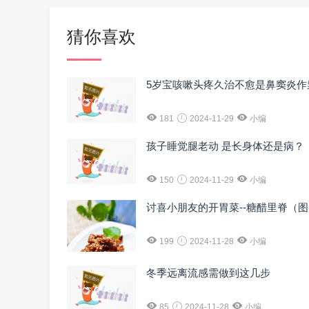
猜你喜欢
5岁宝咳嗽头疼久治不愈是鼻窦炎作
181
2024-11-29
小编
孩子睡觉腿老动 是长身体还是病？
150
2024-11-29
小编
讨喜小朋友的开胃菜--糖醋里脊（
199
2024-11-28
小编
冬季远离流感需做到这几步
85
2024-11-28
小编