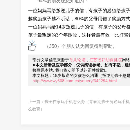
94%的朋友还想知道的：
一位妈妈写给叛逆儿子的信，有孩子的必须给孩
越奖励孩子越不听话，80%的父母用错了奖励方
一位妈妈写给14岁叛逆儿子的信，有孩子的父母
孩子最叛逆的3个年龄段，这样管最有效！比打骂管
（350）个朋友认为回复得到帮助。
部分文章信息来源于
育儿论坛
，
江苏省妇幼保健院
网络
※本文所涉及医学部分，仅供阅读参考。如有不适，建
接联系本站, 我们将立即予以纠正并致歉!。
本文标题：18岁叛逆的女孩怎么沟通（叛逆期孩子总
http://www.wy668.com.cn/youery/342294.html
上一篇：
孩子在家玩手机怎么办（青春期孩子沉迷玩手机
么教育）