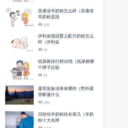
蓓康僖羊奶粉怎么样（蓓康僖
羊奶粉是国
204
伊利金领冠婴儿配方奶粉怎么
样（伊利金
58
纸尿裤排行榜10强（纸尿裤哪
个牌子比较
82
露营装备清单有哪些（野外露
营帐篷什么
186
贝特佳羊奶粉排名第几（羊奶
粉十大名牌