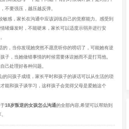
通，不要强压，越压越反弹。
较敏感，家长在沟通中应该训练自己的觉察能力。感受到
子情绪爆发时，不能硬来，家长可以适度示弱并进行安
题。
话的，当你发现她突然不愿意听你的唠叨了，可能她有逆
的孩子，当她做错事情的时候需要体谅她而不是打骂他。
够自己处理好各种问题。
山的问孩子成绩，家长平时和孩子的谈话可以从生活的琐
后才能和孩子谈学习，这样孩子会觉得父母是爱她这个
关于
18岁叛逆的女孩怎么沟通
的全部内容,希望可以帮助到
享。