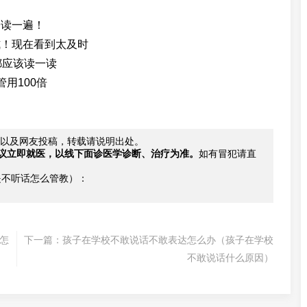
子读一遍！
式！现在看到太及时
都应该读一读
用100倍
以及网友投稿，转载请说明出处。
议立即就医，以线下面诊医学诊断、治疗为准。
如有冒犯请直
是不听话怎么管教）：
怎
下一篇：
孩子在学校不敢说话不敢表达怎么办（孩子在学校
不敢说话什么原因）