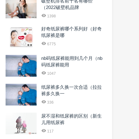
破壁机排名前十名有哪些
（2022破壁机品牌
1398
好奇纸尿裤哪个系列好（好奇
纸尿裤是哪
6775
nb码纸尿裤能用到几个月（nb
码纸尿裤能用
1047
纸尿裤多久换一次合适（拉拉
裤多久换一
336
尿不湿和纸尿裤的区别（新生
儿用纸尿裤
117