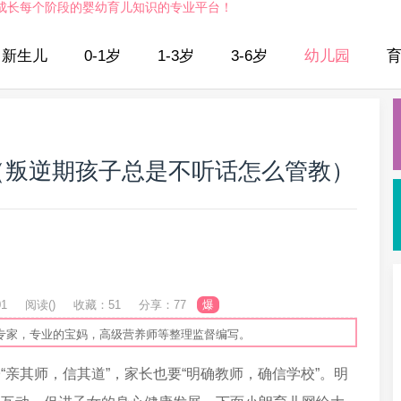
成长每个阶段的婴幼育儿知识的专业平台！
新生儿
0-1岁
1-3岁
3-6岁
幼儿园
（叛逆期孩子总是不听话怎么管教）
01
阅读(
)
收藏：51
分享：77
爆
专家，专业的宝妈，高级营养师等整理监督编写。
亲其师，信其道”，家长也要“明确教师，确信学校”。明