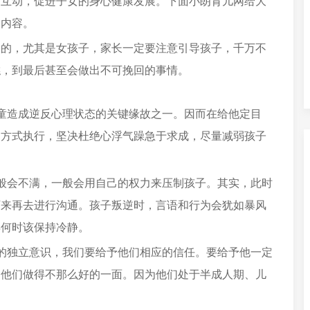
的互动，促进子女的身心健康发展。下面小朗育儿网给大
的内容。
通的，尤其是女孩子，家长一定要注意引导孩子，千万不
糕，到最后甚至会做出不可挽回的事情。
童造成逆反心理状态的关键缘故之一。因而在给他定目
的方式执行，坚决杜绝心浮气躁急于求成，尽量减弱孩子
般会不满，一般会用自己的权力来压制孩子。其实，此时
下来再去进行沟通。孩子叛逆时，言语和行为会犹如暴风
得何时该保持冷静。
的独立意识，我们要给予他们相应的信任。要给予他一定
纳他们做得不那么好的一面。因为他们处于半成人期、儿