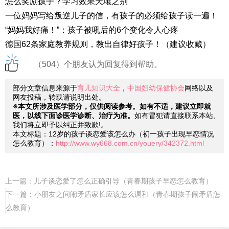
怎么奖励孩子？学习效果天壤之别
一位妈妈写给叛逆儿子的信，有孩子的必须给孩子读一遍！
“妈妈我好痛！”：孩子被吼后的6个变化令人心疼
德国62条家庭教养规则，教出自律好孩子！（建议收藏）
（504）个朋友认为回复得到帮助。
部分文章信息来源于
育儿知识大全
，
中国妇幼保健协会
网络以及
网友投稿，转载请说明出处。
※本文所涉及医学部分，仅供阅读参考。如有不适，建议立即就
医，以线下面诊医学诊断、治疗为准。
如有冒犯请直接联系本站,
我们将立即予以纠正并致歉!。
本文标题：12岁的孩子谈恋爱该怎么办（初一孩子出现早恋情况
怎么教育）：
http://www.wy668.com.cn/youery/342372.html
上一篇：
儿子谈恋爱了怎么正确引导（青春期孩子早恋怎么教育）
下一篇：
小朋友之间闹矛盾家长应该怎么调和（青春期孩子闹矛盾怎
么教育）