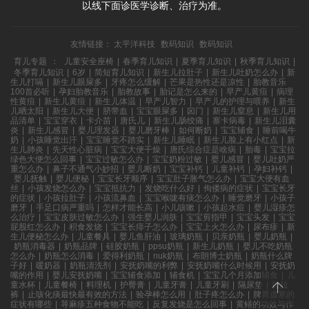
以线下面诊医学诊断、治疗为准。
友情链接：
太平洋科技
数码知识
数码知识
育儿专题
：
儿童安全座椅
|
春季育儿知识
|
夏季育儿知识
|
秋季育儿知识
|
冬季育儿知识
|
6岁
|
简短育儿知识
|
新生儿拉肚子
|
新生儿吐奶怎么办
|
新
生儿打嗝
|
新生儿眼屎多
|
牙疼怎么缓解
|
芒果是热性还是凉性
|
胎教音乐
100首必听
|
孕妇胎教音乐
|
胎教故事
|
胎记是怎么来的
|
早产儿黄疸
|
病理
性黄疸
|
新生儿黄疸
|
新生儿体温
|
早产儿智力
|
早产儿的护理与喂养
|
新生
儿晒太阳
|
新生儿大便
|
脐带血
|
宝宝眼屎多
|
囟门
|
新生儿窒息
|
新生儿用
品清单
|
宝宝穿衣
|
卡介苗
|
唐氏儿
|
新生儿肠绞痛
|
寨卡病毒
|
新生儿泪囊
炎
|
新生儿感冒
|
婴儿理发器
|
婴儿磨牙棒
|
如何断奶
|
宝宝辅食
|
睡前喝牛
奶
|
小孩睡觉出汗
|
宝宝睡觉不踏实
|
新生儿睡眠
|
新生儿脸上有小红点
|
新
生儿肺炎
|
先天性心脏病
|
宝宝大便干燥
|
唐氏综合症是啥病
|
胎毒
|
宝宝拉
绿色大便怎么回事
|
宝宝过敏怎么办
|
宝宝奶粉过敏
|
婴儿感冒
|
婴儿吐奶严
重怎么办
|
鼻子不通气小妙招
|
婴儿断奶
|
宝宝补钙
|
儿童补钙
|
孕妇补钙
|
婴儿抚触
|
婴儿便秘
|
宝宝长牙顺序
|
宝宝肚子胀气怎么办
|
宝宝大便有血
丝
|
小孩发烧怎么办
|
宝宝抵抗力
|
发烧吃什么好
|
佝偻病的症状
|
宝宝长牙
的症状
|
小孩拉肚子
|
小孩流鼻血
|
宝宝喉咙有痰怎么办
|
睡觉磨牙
|
小孩子
磨牙
|
手足口病严重吗
|
怎样才能长高
|
小儿咳嗽
|
小孩起水痘
|
婴儿湿疹怎
么治疗
|
宝宝皮肤过敏怎么办
|
强生婴儿润肤
|
宝宝剪指甲
|
宝宝头发
|
宝宝
屁股红怎么办
|
积食发烧
|
宝宝长痱子怎么办
|
宝宝上火怎么办
|
尿布疹
|
新
生儿便秘怎么办
|
儿童餐具
|
婴儿鱼肝油
|
玻璃奶瓶
|
贝亲奶瓶
|
婴儿奶瓶
|
奶瓶消毒器
|
奶瓶品牌
|
硅胶奶瓶
|
ppsu奶瓶
|
新生儿奶瓶
|
婴儿不吃奶瓶
怎么办
|
奶瓶怎么消毒
|
爱得利奶瓶
|
nuk奶瓶
|
布朗博士奶瓶
|
奶瓶什么牌
子好
|
暖奶器
|
奶瓶清洗剂
|
安抚奶嘴的利弊
|
安抚奶嘴什么时候用
|
安抚奶
嘴的作用
|
婴儿安抚奶嘴
|
宝宝辅食添加
|
辅食机
|
宝宝几个月添加辅食
|
儿
童水杯
|
儿童餐椅
|
料理机
|
护臀膏
|
儿童牙膏
|
儿童牙刷
|
隔尿垫
|
拉拉
裤
|
止咳化痰最快最有效的方法
|
验孕棒怎么用
|
肚子疼怎么办
|
脾胃虚寒的
症状有哪些
|
荨麻疹五种食物不能吃
|
反复发烧是怎么回事
|
黄鳝的功效与作