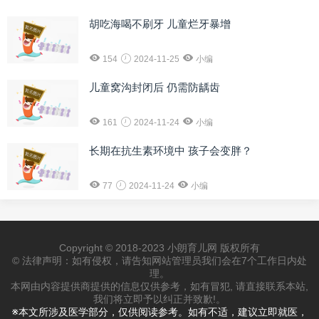
胡吃海喝不刷牙 儿童烂牙暴增
154
2024-11-25
小编
儿童窝沟封闭后 仍需防龋齿
161
2024-11-24
小编
长期在抗生素环境中 孩子会变胖？
77
2024-11-24
小编
Copyright © 2018-2023 小朗育儿网 版权所有
© 法律声明：如有侵权，请告知网站管理员我们会在7个工作日内处
理。
本网由内容提供商提供的信息仅供参考，如有冒犯, 请直接联系本站,
我们将立即予以纠正并致歉!。
※本文所涉及医学部分，仅供阅读参考。如有不适，建议立即就医，