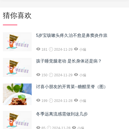
猜你喜欢
5岁宝咳嗽头疼久治不愈是鼻窦炎作祟
181
2024-11-29
小编
孩子睡觉腿老动 是长身体还是病？
150
2024-11-29
小编
讨喜小朋友的开胃菜--糖醋里脊（图）
199
2024-11-28
小编
冬季远离流感需做到这几步
85
2024-11-28
小编