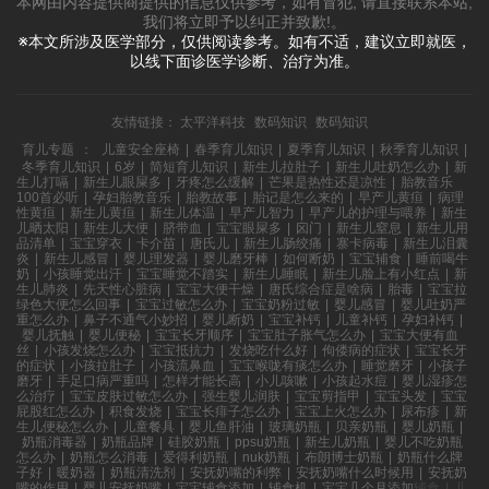
本网由内容提供商提供的信息仅供参考，如有冒犯, 请直接联系本站,
我们将立即予以纠正并致歉!。
※本文所涉及医学部分，仅供阅读参考。如有不适，建议立即就医，
以线下面诊医学诊断、治疗为准。
友情链接：
太平洋科技
数码知识
数码知识
育儿专题
：
儿童安全座椅
|
春季育儿知识
|
夏季育儿知识
|
秋季育儿知识
|
冬季育儿知识
|
6岁
|
简短育儿知识
|
新生儿拉肚子
|
新生儿吐奶怎么办
|
新
生儿打嗝
|
新生儿眼屎多
|
牙疼怎么缓解
|
芒果是热性还是凉性
|
胎教音乐
100首必听
|
孕妇胎教音乐
|
胎教故事
|
胎记是怎么来的
|
早产儿黄疸
|
病理
性黄疸
|
新生儿黄疸
|
新生儿体温
|
早产儿智力
|
早产儿的护理与喂养
|
新生
儿晒太阳
|
新生儿大便
|
脐带血
|
宝宝眼屎多
|
囟门
|
新生儿窒息
|
新生儿用
品清单
|
宝宝穿衣
|
卡介苗
|
唐氏儿
|
新生儿肠绞痛
|
寨卡病毒
|
新生儿泪囊
炎
|
新生儿感冒
|
婴儿理发器
|
婴儿磨牙棒
|
如何断奶
|
宝宝辅食
|
睡前喝牛
奶
|
小孩睡觉出汗
|
宝宝睡觉不踏实
|
新生儿睡眠
|
新生儿脸上有小红点
|
新
生儿肺炎
|
先天性心脏病
|
宝宝大便干燥
|
唐氏综合症是啥病
|
胎毒
|
宝宝拉
绿色大便怎么回事
|
宝宝过敏怎么办
|
宝宝奶粉过敏
|
婴儿感冒
|
婴儿吐奶严
重怎么办
|
鼻子不通气小妙招
|
婴儿断奶
|
宝宝补钙
|
儿童补钙
|
孕妇补钙
|
婴儿抚触
|
婴儿便秘
|
宝宝长牙顺序
|
宝宝肚子胀气怎么办
|
宝宝大便有血
丝
|
小孩发烧怎么办
|
宝宝抵抗力
|
发烧吃什么好
|
佝偻病的症状
|
宝宝长牙
的症状
|
小孩拉肚子
|
小孩流鼻血
|
宝宝喉咙有痰怎么办
|
睡觉磨牙
|
小孩子
磨牙
|
手足口病严重吗
|
怎样才能长高
|
小儿咳嗽
|
小孩起水痘
|
婴儿湿疹怎
么治疗
|
宝宝皮肤过敏怎么办
|
强生婴儿润肤
|
宝宝剪指甲
|
宝宝头发
|
宝宝
屁股红怎么办
|
积食发烧
|
宝宝长痱子怎么办
|
宝宝上火怎么办
|
尿布疹
|
新
生儿便秘怎么办
|
儿童餐具
|
婴儿鱼肝油
|
玻璃奶瓶
|
贝亲奶瓶
|
婴儿奶瓶
|
奶瓶消毒器
|
奶瓶品牌
|
硅胶奶瓶
|
ppsu奶瓶
|
新生儿奶瓶
|
婴儿不吃奶瓶
怎么办
|
奶瓶怎么消毒
|
爱得利奶瓶
|
nuk奶瓶
|
布朗博士奶瓶
|
奶瓶什么牌
子好
|
暖奶器
|
奶瓶清洗剂
|
安抚奶嘴的利弊
|
安抚奶嘴什么时候用
|
安抚奶
嘴的作用
|
婴儿安抚奶嘴
|
宝宝辅食添加
|
辅食机
|
宝宝几个月添加辅食
|
儿