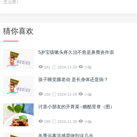
怎么管）
猜你喜欢
5岁宝咳嗽头疼久治不愈是鼻窦炎作祟
181
2024-11-29
小编
孩子睡觉腿老动 是长身体还是病？
150
2024-11-29
小编
讨喜小朋友的开胃菜--糖醋里脊（图）
199
2024-11-28
小编
冬季远离流感需做到这几步