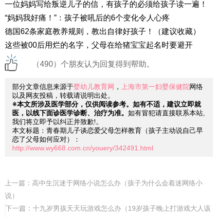
一位妈妈写给叛逆儿子的信，有孩子的必须给孩子读一遍！
“妈妈我好痛！”：孩子被吼后的6个变化令人心疼
德国62条家庭教养规则，教出自律好孩子！（建议收藏）
这些被00后用烂的名字，父母在给猪宝宝起名时要避开
（490）个朋友认为回复得到帮助。
部分文章信息来源于
婴幼儿教育网
，
上海市第一妇婴保健院
网络
以及网友投稿，转载请说明出处。
※本文所涉及医学部分，仅供阅读参考。如有不适，建议立即就
医，以线下面诊医学诊断、治疗为准。
如有冒犯请直接联系本站,
我们将立即予以纠正并致歉!。
本文标题：青春期儿子谈恋爱父母怎样教育（孩子主动说自己早
恋了父母如何应对）：
http://www.wy668.com.cn/youery/342491.html
上一篇：
高中生沉迷于网络小说怎么办（孩子为什么会着迷网络小
说）
下一篇：
十九岁男孩天天玩游戏怎么办（19岁孩子晚上打游戏大人该