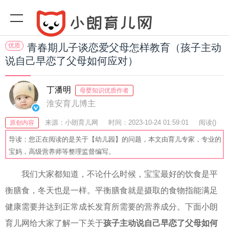
优质
青春期儿子谈恋爱父母怎样教育（孩子主动
说自己早恋了父母如何应对）
丁潘明
母婴知识优质作者
淮安育儿博主
来源：小朗育儿网
时间：2023-10-24 01:59:01
阅读(
)
原创内容
收藏：25
分享：73
爆
导读：您正在阅读的是关于【幼儿园】的问题，本文由育儿专家，专业的
宝妈，高级营养师等整理监督编写。
我们大家都知道，不论什么时候，宝宝最好的饮食是平
衡膳食，冬天也是一样。平衡膳食就是摄取的食物指能满足
健康需要并达到正常成长发育所需要的营养成分。下面小朗
育儿网给大家了解一下关于
孩子主动说自己早恋了父母如何