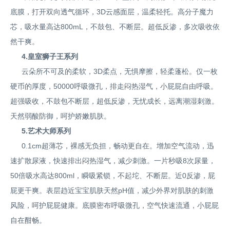
底膜，打开双向透气循环，3D云感面层，温柔轻托。高分子魔力
芯，吸水量高达800mL，不鼓包、不断层。超低反渗，多次吸收依
然干爽。
4.皇室狮子王系列
云朵所不可及的柔软，3D柔点，无惧摩擦，轻柔蓬松。仅一枚
硬币的厚度，50000呼吸微孔，排走闷热湿气，小屁屁自由呼吸。
超强吸收，不鼓包不断层，超低反渗，无忧成长，远离潮湿刺激。
天然弱酸防御，呵护娇嫩肌肤。
5.艺术大师系列
0.1cm超薄芯，裸感无负担，畅动更自在。增加空气流动，迅
速扩散尿液，快速排出闷热湿气，减少刺激。一片秒吸8次尿量，
50倍吸水高达800ml，瞬吸紧锁，不起坨、不断层。近0反渗，屁
屁更干爽。表层趋近宝宝肌肤天然pH值，减少外界对肌肤的刺激
风险，呵护屁屁健康。底膜密布呼吸微孔，空气快速流通，小屁屁
自在酣畅。