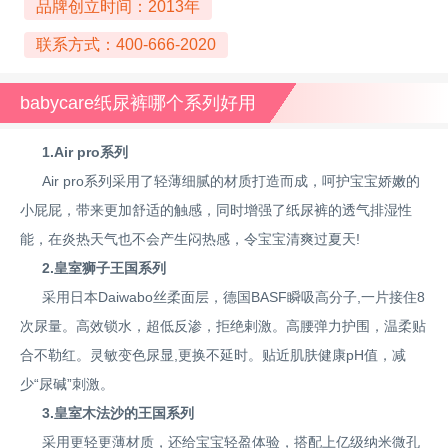
品牌创立时间：2013年
联系方式：400-666-2020
babycare纸尿裤哪个系列好用
1.Air pro系列
Air pro系列采用了轻薄细腻的材质打造而成，呵护宝宝娇嫩的
小屁屁，带来更加舒适的触感，同时增强了纸尿裤的透气排湿性
能，在炎热天气也不会产生闷热感，令宝宝清爽过夏天!
2.皇室狮子王国系列
采用日本Daiwabo丝柔面层，德国BASF瞬吸高分子,一片接住8
次尿量。高效锁水，超低反渗，拒绝剌激。高腰弹力护围，温柔贴
合不勒红。灵敏变色尿显,更换不延时。贴近肌肤健康pH值，减
少“尿碱”刺激。
3.皇室木法沙的王国系列
采用更轻更薄材质，还给宝宝轻盈体验，搭配上亿级纳米微孔