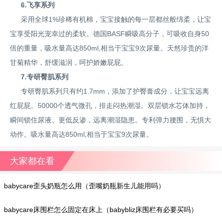
6.飞享系列
采用全球1%珍稀有机棉，宝宝接触的每一层都丝般绵柔，让宝
宝享受阳光宠幸过的柔软。德国BASF瞬吸高分子，可吸收自身50
倍的重量，吸水量高达850ml,相当于宝宝9次尿量。天然珍贵的洋
甘菊精华，舒缓滋润，呵护娇嫩屁屁。
7.专研臀肌系列
专研臀肌系列只有约1.7mm，添加了护臀膏成分，让宝宝远离
红屁屁。50000个透气微孔，排走闷热潮湿。双层锁水芯体加持，
瞬间锁住尿液。更低反渗，远离潮湿隐患。专利弹力腰围，无惧大
动作。吸水量高达850ml,相当于宝宝9次尿量。
大家都在看
babycare歪头奶瓶怎么用（歪嘴奶瓶新生儿能用吗）
babycare床围栏怎么固定在床上（babybliz床围栏有必要买吗）