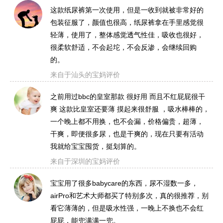
这款纸尿裤第一次使用，但是一收到就被非常好的
包装征服了，颜值也很高，纸尿裤拿在手里感觉很
轻薄，使用了，整体感觉透气性佳，吸收也很好，
很柔软舒适，不会起坨，不会反渗，会继续回购
的。
来自于汕头的宝妈评价
之前用过bbc的皇室那款 很好用 而且不红屁屁很干
爽 这款比皇室还要薄 摸起来很舒服 ，吸水棒棒的，
一个晚上都不用换，也不会漏，价格偏贵，超薄，
干爽，即便很多尿，也是干爽的，现在只要有活动
我就给宝宝囤货，挺划算的。
来自于深圳的宝妈评价
宝宝用了很多babycare的东西，尿不湿数一多，
airPro和艺术大师都买了特别多次，真的很推荐，别
看它薄薄的，但是吸水性强，一晚上不换也不会红
屁屁，能兜满满一兜。