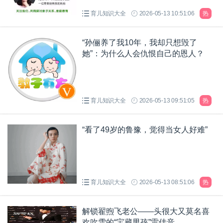
育儿知识大全
2026-05-13 10:51:06
热
“孙俪养了我10年，我却只想毁了
她”：为什么人会仇恨自己的恩人？
育儿知识大全
2026-05-13 09:51:05
热
“看了49岁的鲁豫，觉得当女人好难”
育儿知识大全
2026-05-13 08:51:06
热
解锁翟煦飞老公——头很大又莫名喜
欢吹雪的“宝藏男孩”雷佳音