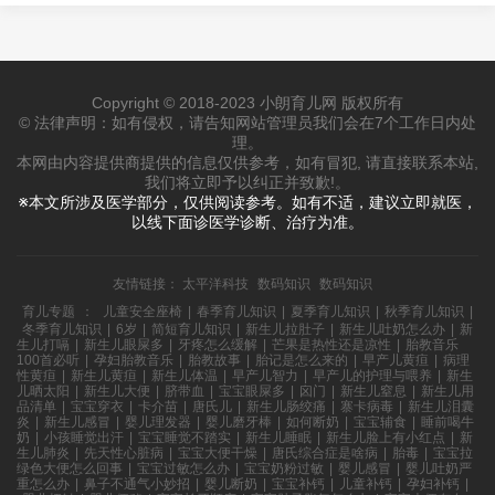
Copyright © 2018-2023 小朗育儿网 版权所有
© 法律声明：如有侵权，请告知网站管理员我们会在7个工作日内处
理。
本网由内容提供商提供的信息仅供参考，如有冒犯, 请直接联系本站,
我们将立即予以纠正并致歉!。
※本文所涉及医学部分，仅供阅读参考。如有不适，建议立即就医，
以线下面诊医学诊断、治疗为准。
友情链接：
太平洋科技
数码知识
数码知识
育儿专题
：
儿童安全座椅
|
春季育儿知识
|
夏季育儿知识
|
秋季育儿知识
|
冬季育儿知识
|
6岁
|
简短育儿知识
|
新生儿拉肚子
|
新生儿吐奶怎么办
|
新
生儿打嗝
|
新生儿眼屎多
|
牙疼怎么缓解
|
芒果是热性还是凉性
|
胎教音乐
100首必听
|
孕妇胎教音乐
|
胎教故事
|
胎记是怎么来的
|
早产儿黄疸
|
病理
性黄疸
|
新生儿黄疸
|
新生儿体温
|
早产儿智力
|
早产儿的护理与喂养
|
新生
儿晒太阳
|
新生儿大便
|
脐带血
|
宝宝眼屎多
|
囟门
|
新生儿窒息
|
新生儿用
品清单
|
宝宝穿衣
|
卡介苗
|
唐氏儿
|
新生儿肠绞痛
|
寨卡病毒
|
新生儿泪囊
炎
|
新生儿感冒
|
婴儿理发器
|
婴儿磨牙棒
|
如何断奶
|
宝宝辅食
|
睡前喝牛
奶
|
小孩睡觉出汗
|
宝宝睡觉不踏实
|
新生儿睡眠
|
新生儿脸上有小红点
|
新
生儿肺炎
|
先天性心脏病
|
宝宝大便干燥
|
唐氏综合症是啥病
|
胎毒
|
宝宝拉
绿色大便怎么回事
|
宝宝过敏怎么办
|
宝宝奶粉过敏
|
婴儿感冒
|
婴儿吐奶严
重怎么办
|
鼻子不通气小妙招
|
婴儿断奶
|
宝宝补钙
|
儿童补钙
|
孕妇补钙
|