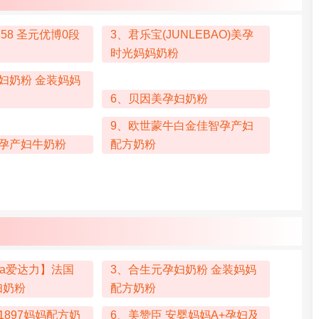
58 圣元优博0段
3、君乐宝(JUNLEBAO)美孕
时光妈妈奶粉
妇奶粉 金装妈妈
6、贝因美孕妇奶粉
9、欧世蒙牛白金佳智孕产妇
装孕产妇牛奶粉
配方奶粉
lia爱达力】法国
3、合生元孕妇奶粉 金装妈妈
妇奶粉
配方奶粉
1897妈妈配方奶
6、美赞臣 安婴妈妈A+孕妇及