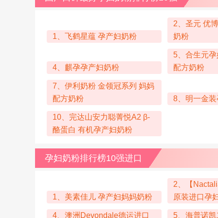
2、圣元 优博
1、飞鹤星蕴 孕产妇奶粉
奶粉
5、合生元孕
4、麒孕孕产妇奶粉
配方奶粉
7、伊利奶粉 金领冠系列 妈妈
配方奶粉
8、明一金
10、完达山安力聪菁悦A2 β-
酪蛋白 有机孕产妇奶粉
孕妇奶粉排行榜10强进口
2、【Nacta
1、美素佳儿 孕产妇妈妈奶粉
原装进口孕
4、澳洲Devondale德运进口
5、海普诺凯