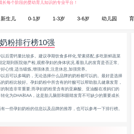
成长每个阶段的婴幼育儿知识的专业平台！
新生儿
0-1岁
1-3岁
3-6岁
幼儿园
奶粉排行榜10强
孕以后需钙量比较多。建议孕期饮食多样化,荤素搭配,多吃新鲜蔬菜
期定期到医院做产检,观察孕妇的身体状况,看胎儿的发育是否正常,
好心情,适当锻炼,增强体质,注意休息,加强营养。
孕以后可以多喝奶，无论选择什么品牌的奶粉都可以的。最好是选择
高的奶粉比较好。孕妇奶粉中所含有的叶酸可以帮助胎儿健康发育，
球的制造非常重要;而孕妇奶粉里含有的亚麻酸、亚油酸在准妈们的
将转化为DHA和AA，这是胎儿脑部和眼睛发育不可缺少的重要成长
面有一些孕妇奶粉的信息以及品牌的推荐，也可以参考一下排行榜。