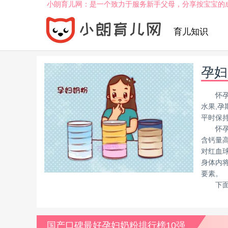
小朗育儿网：是一个致力于服务新手父母，分享按宝宝的
育儿知识
孕妇
怀
水果,孕
平时保持
怀
含钙量
对红血
身体内
要素。
下
国产口碑最好孕妇奶粉排行榜10强