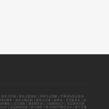
新生儿打嗝
|
新生儿眼屎多
|
牙疼怎么缓解
|
芒果是热性还是凉
护理与喂养
|
新生儿晒太阳
|
新生儿大便
|
脐带血
|
宝宝眼屎多
|
囟
如何断奶
|
宝宝辅食
|
睡前喝牛奶
|
小孩睡觉出汗
|
宝宝睡觉不踏
怎么办
|
宝宝奶粉过敏
|
婴儿感冒
|
婴儿吐奶严重怎么办
|
鼻子不通