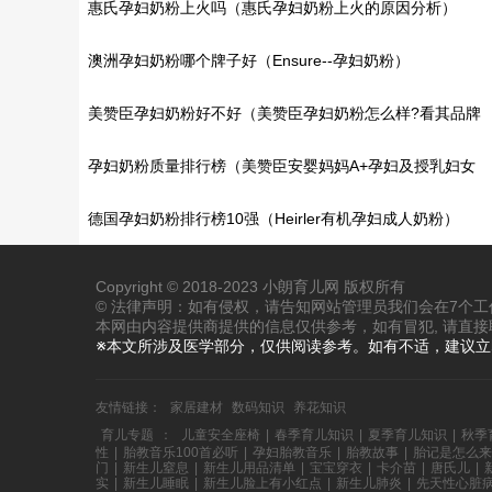
惠氏孕妇奶粉上火吗（惠氏孕妇奶粉上火的原因分析）
澳洲孕妇奶粉哪个牌子好（Ensure--孕妇奶粉）
美赞臣孕妇奶粉好不好（美赞臣孕妇奶粉怎么样?看其品牌
如何）
孕妇奶粉质量排行榜（美赞臣安婴妈妈A+孕妇及授乳妇女
配方奶粉）
德国孕妇奶粉排行榜10强（Heirler有机孕妇成人奶粉）
Copyright © 2018-2023 小朗育儿网 版权所有
© 法律声明：如有侵权，请告知网站管理员我们会在7个
本网由内容提供商提供的信息仅供参考，如有冒犯, 请直接
※本文所涉及医学部分，仅供阅读参考。如有不适，建议
友情链接：
家居建材
数码知识
养花知识
育儿专题
：
儿童安全座椅
|
春季育儿知识
|
夏季育儿知识
|
秋季
性
|
胎教音乐100首必听
|
孕妇胎教音乐
|
胎教故事
|
胎记是怎么来
门
|
新生儿窒息
|
新生儿用品清单
|
宝宝穿衣
|
卡介苗
|
唐氏儿
|
实
|
新生儿睡眠
|
新生儿脸上有小红点
|
新生儿肺炎
|
先天性心脏