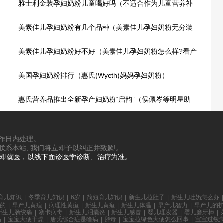
雅士利金装孕妇奶粉儿童喝好吗（不适合作为儿童营养补
充的食物）
美素佳儿孕妇奶粉有几个品种（美素佳儿孕妇奶粉无分装
检测方法）
美素佳儿孕妇奶粉好不好（美素佳儿孕妇奶粉怎么样?看产
品特点）
美国孕妇奶粉排行（惠氏(Wyeth)妈妈孕妇奶粉）
惠氏营养品推出全新孕产妇奶粉“启韵”（侯佩岑等明星助
阵惠氏新品发布会）
工作日内处理。
联系本站, 我们将立即予以纠正并致歉!。
立即就医，以线下面诊医学诊断、治疗为准。
育儿知识
|
冬季育儿知识
|
6岁
|
简短育儿知识
|
新生儿拉肚子
|
新生儿吐奶怎么办
|
的
|
早产儿黄疸
|
病理性黄疸
|
新生儿黄疸
|
新生儿体温
|
早产儿智力
|
早产儿的
新生儿肠绞痛
|
寨卡病毒
|
新生儿泪囊炎
|
新生儿感冒
|
婴儿理发器
|
婴儿磨牙棒
|
病
|
宝宝大便干燥
|
唐氏综合症是啥病
|
胎毒
|
宝宝拉绿色大便怎么回事
|
宝宝过敏