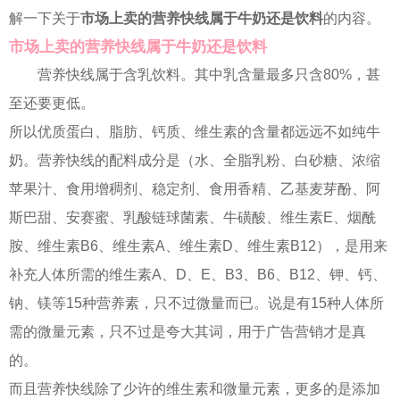
解一下关于
市场上卖的营养快线属于牛奶还是饮料
的内容。
市场上卖的营养快线属于牛奶还是饮料
营养快线属于含乳饮料。其中乳含量最多只含80%，甚
至还要更低。
所以优质蛋白、脂肪、钙质、维生素的含量都远远不如纯牛
奶。营养快线的配料成分是（水、全脂乳粉、白砂糖、浓缩
苹果汁、食用增稠剂、稳定剂、食用香精、乙基麦芽酚、阿
斯巴甜、安赛蜜、乳酸链球菌素、牛磺酸、维生素E、烟酰
胺、维生素B6、维生素A、维生素D、维生素B12），是用来
补充人体所需的维生素A、D、E、B3、B6、B12、钾、钙、
钠、镁等15种营养素，只不过微量而已。说是有15种人体所
需的微量元素，只不过是夸大其词，用于广告营销才是真
的。
而且营养快线除了少许的维生素和微量元素，更多的是添加