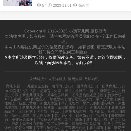
57
2023-11-01
张茗淇
Copyright © 2018-2023 小朗育儿网 版权所有
© 法律声明：如有侵权，请告知网站管理员我们会在7个工作日内处
理。
本网由内容提供商提供的信息仅供参考，如有冒犯, 请直接联系本站,
我们将立即予以纠正并致歉!。
※本文所涉及医学部分，仅供阅读参考。如有不适，建议立即就医，
以线下面诊医学诊断、治疗为准。
友情链接：
太平洋科技
数码知识
数码知识
育儿专题
：
儿童安全座椅
|
春季育儿知识
|
夏季育儿知识
|
秋季育儿知识
|
冬季育儿知识
|
6岁
|
简短育儿知识
|
新生儿拉肚子
|
新生儿吐奶怎么办
|
新
生儿打嗝
|
新生儿眼屎多
|
牙疼怎么缓解
|
芒果是热性还是凉性
|
胎教音乐
100首必听
|
孕妇胎教音乐
|
胎教故事
|
胎记是怎么来的
|
早产儿黄疸
|
病理
性黄疸
|
新生儿黄疸
|
新生儿体温
|
早产儿智力
|
早产儿的护理与喂养
|
新生
儿晒太阳
|
新生儿大便
|
脐带血
|
宝宝眼屎多
|
囟门
|
新生儿窒息
|
新生儿用
品清单
|
宝宝穿衣
|
卡介苗
|
唐氏儿
|
新生儿肠绞痛
|
寨卡病毒
|
新生儿泪囊
炎
|
新生儿感冒
|
婴儿理发器
|
婴儿磨牙棒
|
如何断奶
|
宝宝辅食
|
睡前喝牛
奶
|
小孩睡觉出汗
|
宝宝睡觉不踏实
|
新生儿睡眠
|
新生儿脸上有小红点
|
新
生儿肺炎
|
先天性心脏病
|
宝宝大便干燥
|
唐氏综合症是啥病
|
胎毒
|
宝宝拉
绿色大便怎么回事
|
宝宝过敏怎么办
|
宝宝奶粉过敏
|
婴儿感冒
|
婴儿吐奶严