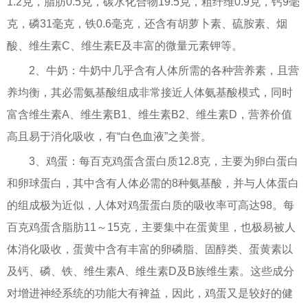
1.2克，脂肪0.5克，碳水化合物19.5克，粗纤维0.9克，钙9毫
克，磷31毫克，铁0.6毫克，还含有胡萝卜素、硫胺素、烟
酸、维生素C、维生素E及丰富的微量元素钾等。
2、牛奶：牛奶中几乎含有人体所需的各种营养素，且营
养均衡，其必需氨基酸组成非常接近人体氨基酸模式，同时
富含维生素A、维生素B1、维生素B2、维生素D，营养价值
高且易于消化吸收，有“白色血液”之美誉。
3、鸡蛋：每百克鸡蛋含蛋白质12.8克，主要为卵白蛋白
和卵球蛋白，其中含有人体必需的8种氨基酸，并与人体蛋白
的组成极为近似，人体对鸡蛋蛋白质的吸收率可高达98。每
百克鸡蛋含脂肪11～15克，主要集中在蛋黄里，也极易被人
体消化吸收，蛋黄中含有丰富的卵磷脂、固醇类、蛋黄素以
及钙、磷、铁、维生素A、维生素D及B族维生素。这些成分
对增进神经系统的功能大有裨益，因此，鸡蛋又是较好的健