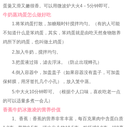
蛋羹又滑又嫩很香。可以用微波炉大火4－5分钟即可。
牛奶蒸鸡蛋怎么做好吃
1.将笨鸡蛋打散，加糖顺时针搅拌均匀。（有的人可能
不知道什么是笨鸡蛋，其实，笨鸡蛋就是由吃天然食物散养
鸡所下的鸡蛋，也叫做土鸡蛋）
2.加入牛奶，搅拌均匀。
3.把蛋液过筛，滤去浮沫。（防止出现蜂孔）
4.倒入容器中，加盖盖子（如果容器没有盖子，可加盖
保鲜膜，用牙签扎几个小孔），放入笼中蒸。
5.中大火10分钟即可。（根据个人口味，喜欢吃老一点
的可以适量多煮一会儿）
香蕉牛奶冰激凌的营养价值
1、香蕉：香蕉的营养非常丰富，每百克果肉中含蛋白质