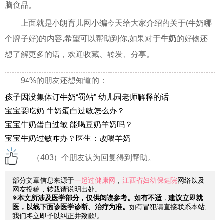
脑食品。
上面就是小朗育儿网小编今天给大家介绍的关于(牛奶哪
个牌子好)的内容,希望可以帮助到你,如果对于
牛奶
的好物还
想了解更多的话，欢迎收藏、转发、分享。
94%的朋友还想知道的：
孩子因没集体订牛奶“罚站” 幼儿园老师解释的话
宝宝要吃奶 牛奶蛋白过敏怎么办？
宝宝牛奶蛋白过敏 能喝豆奶羊奶吗？
宝宝牛奶过敏咋办？医生：改喂羊奶
（403）个朋友认为回复得到帮助。
部分文章信息来源于
一起过健康网
，
江西省妇幼保健院
网络以及
网友投稿，转载请说明出处。
※本文所涉及医学部分，仅供阅读参考。如有不适，建议立即就
医，以线下面诊医学诊断、治疗为准。
如有冒犯请直接联系本站,
我们将立即予以纠正并致歉!。