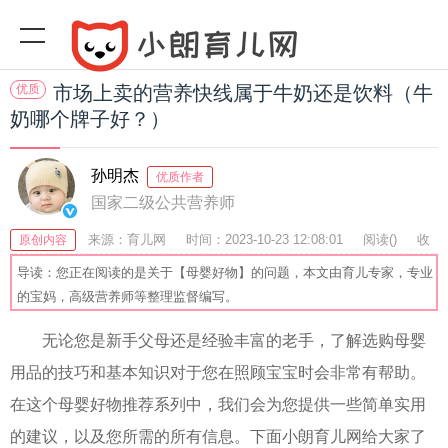
优质
市场上卖的营养快线属于牛奶还是饮料（牛
奶哪个牌子好？）
孙明杰
优质作者
国家二级公共营养师
来源：育儿网
时间：2023-10-23 12:08:01
阅读(
)
收
原创内容
藏：58
分享：43
爆
导读：您正在阅读的是关于【母婴好物】的问题，本文由育儿专家，专业
的宝妈，高级营养师等整理监督编写。
无论您是新手父母还是经验丰富的老手，了解选购母婴
用品的技巧和基本知识对于您在照顾宝宝时会非常有帮助。
在这个母婴好物推荐系列中，我们会为您提供一些简单实用
的建议，以及您所需的所有信息。下面小朗育儿网给大家了