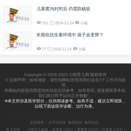
儿童窝沟封闭后 仍需防龋齿
161
2024-11-24
小编
长期在抗生素环境中 孩子会变胖？
77
2024-11-24
小编
Copyright © 2018-2023 小朗育儿网 版权所有
© 法律声明：如有侵权，请告知网站管理员我们会在7个工作日内处
理。
本网由内容提供商提供的信息仅供参考，如有冒犯, 请直接联系本站,
我们将立即予以纠正并致歉!。
※本文所涉及医学部分，仅供阅读参考。如有不适，建议立即就医，
以线下面诊医学诊断、治疗为准。
友情链接：
太平洋科技
数码知识
数码知识
育儿专题
：
儿童安全座椅
|
春季育儿知识
|
夏季育儿知识
|
秋季育儿知识
|