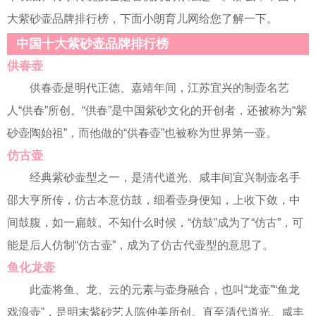
大紫砂壶品牌排行榜，下面小朗育儿网给您了解一下。
中国十大紫砂壶品牌排行榜
供春壶
供春壶是明代正德、嘉靖年间，江苏宜兴的制壶名艺
人“供春”所创。“供春”是中国紫砂文化的开创者，还被称为“紫
砂壶陶始祖”，而他做的“供春壶”也被称为世界第一壶。
仿古壶
经典紫砂壶型之一，是清代道光、咸丰间宜兴制壶名手
邵大亨所传，仿古本意仿鼓，细看壶身便知，上收下敛，中
间鼓腹，如一扁鼓。不知什么时候，“仿鼓”成为了“仿古”，可
能是后人仿制“仿古壶”，成为了仿古代壶型的意思了。
鱼化龙壶
此壶将鱼、龙、云的元素与壶身融合，也叫“龙壶”“鱼龙
戏浪壶”，是明末紫砂艺人陈仲美所创。直至清代道光、咸丰