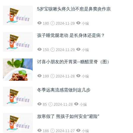
5岁宝咳嗽头疼久治不愈是鼻窦炎作祟
180
2024-11-29
小编
孩子睡觉腿老动 是长身体还是病？
150
2024-11-29
小编
讨喜小朋友的开胃菜--糖醋里脊（图）
199
2024-11-28
小编
冬季远离流感需做到这几步
85
2024-11-28
小编
放寒假了 熊孩子如何安全“避险”
186
2024-11-27
小编