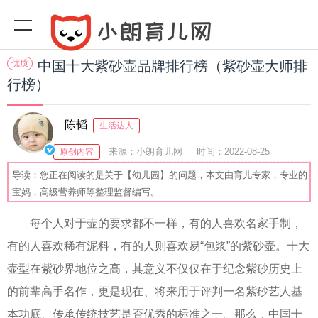
优质
中国十大紫砂壶品牌排行榜（紫砂壶大师排
行榜）
陈韬
生活达人
来源：小朗育儿网
时间：2022-08-25
原创内容
10:28:28
阅读(
)
收藏：34
分享：78
爆
导读：您正在阅读的是关于【幼儿园】的问题，本文由育儿专家，专业的
宝妈，高级营养师等整理监督编写。
每个人对于壶的要求都不一样，有的人喜欢名家手制，
有的人喜欢稀有泥料，有的人则喜欢易“包浆”的紫砂壶。十大
壶型在紫砂界地位之高，其意义不仅仅在于纪念紫砂历史上
的前辈高手名作，更是现在、将来用于评判一名紫砂艺人基
本功底、传承传统技艺是否优秀的标准之一。那么，中国十