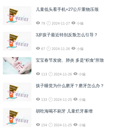
儿童低头看手机=27公斤重物压颈
79
2024-11-27
小编
3岁孩子最近特别反叛怎么引导？
67
2024-11-26
小编
宝宝春节发烧、肺炎 多是“积食”所致
113
2024-11-26
小编
孩子睡觉为什么磨牙？磨牙怎么办？
133
2024-11-25
小编
胡吃海喝不刷牙 儿童烂牙暴增
154
2024-11-25
小编