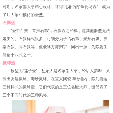
时期，名家邵大亨精心设计，才得到如今的“鱼化龙壶”，成为
了后人争相模仿的壶型。
石瓢壶
“壶中百变，首推石瓢”，石瓢壶之经典，是其他器型无法
媲美的。石瓢样式很多，可细分为子冶石瓢、景舟石瓢、汉
棠石瓢、高石瓢等，但最终万海归宗，同出一源，为陈曼生
所创十八式之一。
掇球壶
原型为“莲子壶”，创始人是名家邵大亨，经后人揣摩，又
制出友廷掇球、寿珍掇球。在宜兴陶瓷博物馆内，陈列着这
三种样式的掇球壶，它们代表的是三位名匠大师，也代表了
三个不同时代的三种风格。