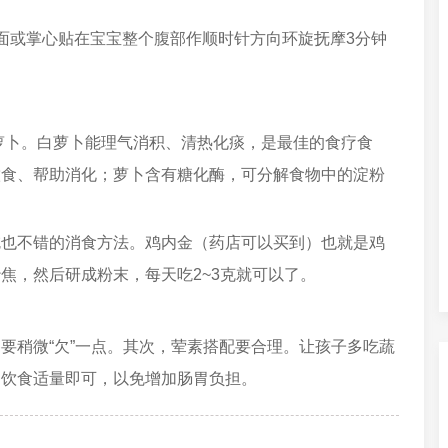
或掌心贴在宝宝整个腹部作顺时针方向环旋抚摩3分钟
卜。白萝卜能理气消积、清热化痰，是最佳的食疗食
饮食、帮助消化；萝卜含有糖化酶，可分解食物中的淀粉
不错的消食方法。鸡内金（药店可以买到）也就是鸡
焦，然后研成粉末，每天吃2~3克就可以了。
稍微“欠”一点。其次，荤素搭配要合理。让孩子多吃蔬
白饮食适量即可，以免增加肠胃负担。