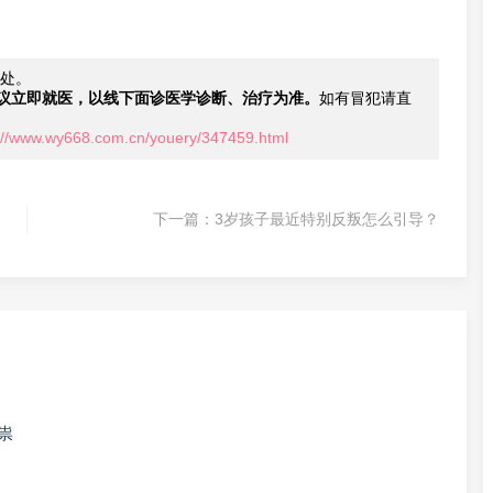
处。
议立即就医，以线下面诊医学诊断、治疗为准。
如有冒犯请直
://www.wy668.com.cn/youery/347459.html
下一篇：
3岁孩子最近特别反叛怎么引导？
祟