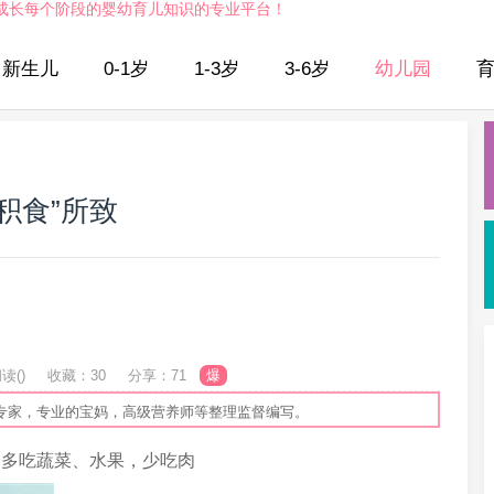
成长每个阶段的婴幼育儿知识的专业平台！
新生儿
0-1岁
1-3岁
3-6岁
幼儿园
积食”所致
读(
)
收藏：30
分享：71
爆
专家，专业的宝妈，高级营养师等整理监督编写。
多吃蔬菜、水果，少吃肉