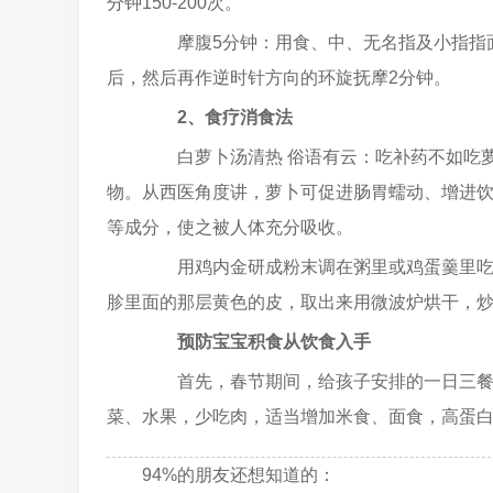
分钟150-200次。
摩腹5分钟：用食、中、无名指及小指指面
后，然后再作逆时针方向的环旋抚摩2分钟。
2、食疗消食法
白萝卜汤清热 俗语有云：吃补药不如吃萝
物。从西医角度讲，萝卜可促进肠胃蠕动、增进
等成分，使之被人体充分吸收。
用鸡内金研成粉末调在粥里或鸡蛋羹里吃也
胗里面的那层黄色的皮，取出来用微波炉烘干，炒
预防宝宝积食从饮食入手
首先，春节期间，给孩子安排的一日三餐要
菜、水果，少吃肉，适当增加米食、面食，高蛋
94%的朋友还想知道的：