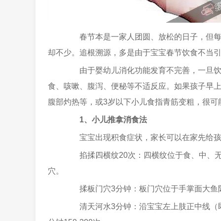
春节本是一家人团圆、放松的日子，但每年
却不少。追根溯源，多是由于宝宝春节饮食不当引
由于婴幼儿消化功能发育不完善，一旦饮食
食、咳嗽、腹泻、便秘等不适反应。如果孩子早
腹部灼热等，或3岁以下小儿食指青筋变粗，很可
1、小儿推拿消食法
宝宝出现积食症状，家长可以在家先给孩
掐揉四横纹20次：四横纹位于食、中、无
穴。
揉板门穴3分钟：板门穴位于手掌面大鱼
清天河水3分钟：沿宝宝左上肢正中线（即