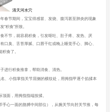
清天河水穴
春节期间，宝宝得感冒、发烧、腹泻甚至肺炎的现象
发“积食”所致。
不节，就容易积食，引发呕吐、肚子疼、发热、厌
上有口臭、舌苔厚腻、口唇干红或晚上睡觉手心、脚心、
能积食了。
子进行积食推拿，帮助消食、清热。
名、小指掌指关节屈侧的横纹处，用拇指甲逐个掐揉本
际顶面，用拇指指端按揉。
手心一面的胳膊中间部位），从腕关节向肘关节推，每