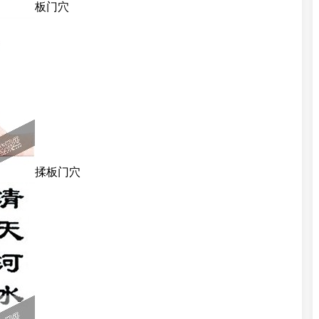
板门穴
揉板门穴