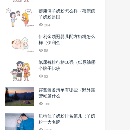
蓓康僖羊奶粉怎么样（蓓康僖
羊奶粉是国
204
伊利金领冠婴儿配方奶粉怎么
样（伊利金
58
纸尿裤排行榜10强（纸尿裤哪
个牌子比较
82
露营装备清单有哪些（野外露
营帐篷什么
186
贝特佳羊奶粉排名第几（羊奶
粉十大名牌