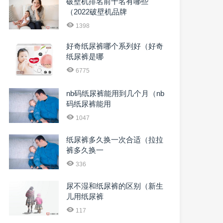
破壁机排名前十名有哪些
（2022破壁机品牌
1398
好奇纸尿裤哪个系列好（好奇
纸尿裤是哪
6775
nb码纸尿裤能用到几个月（nb
码纸尿裤能用
1047
纸尿裤多久换一次合适（拉拉
裤多久换一
336
尿不湿和纸尿裤的区别（新生
儿用纸尿裤
117