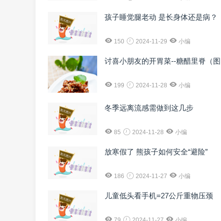
孩子睡觉腿老动 是长身体还是病？
150
2024-11-29
小编
讨喜小朋友的开胃菜--糖醋里脊（
199
2024-11-28
小编
冬季远离流感需做到这几步
85
2024-11-28
小编
放寒假了 熊孩子如何安全“避险”
186
2024-11-27
小编
儿童低头看手机=27公斤重物压颈
79
2024-11-27
小编