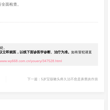
行全面检查。
处。
议立即就医，以线下面诊医学诊断、治疗为准。
如有冒犯请直
//www.wy668.com.cn/youery/347528.html
下一篇：
5岁宝咳嗽头疼久治不愈是鼻窦炎作祟