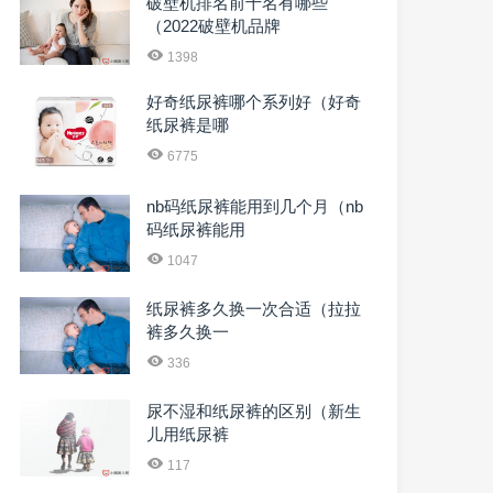
破壁机排名前十名有哪些
（2022破壁机品牌
1398
好奇纸尿裤哪个系列好（好奇
纸尿裤是哪
6775
nb码纸尿裤能用到几个月（nb
码纸尿裤能用
1047
纸尿裤多久换一次合适（拉拉
裤多久换一
336
尿不湿和纸尿裤的区别（新生
儿用纸尿裤
117