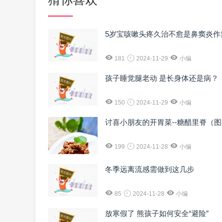
5岁宝咳嗽头疼久治不愈是鼻窦炎作
181
2024-11-29
小编
孩子睡觉腿老动 是长身体还是病？
150
2024-11-29
小编
讨喜小朋友的开胃菜--糖醋里脊（
199
2024-11-28
小编
冬季远离流感需做到这几步
85
2024-11-28
小编
放寒假了 熊孩子如何安全“避险”