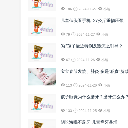
186
2024-11-27
小编
儿童低头看手机=27公斤重物压颈
79
2024-11-27
小编
3岁孩子最近特别反叛怎么引导？
67
2024-11-26
小编
宝宝春节发烧、肺炎 多是“积食”所
113
2024-11-26
小编
孩子睡觉为什么磨牙？磨牙怎么办
133
2024-11-25
小编
胡吃海喝不刷牙 儿童烂牙暴增