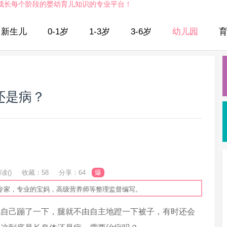
成长每个阶段的婴幼育儿知识的专业平台！
新生儿
0-1岁
1-3岁
3-6岁
幼儿园
还是病？
读(
)
收藏：58
分享：64
爆
专家，专业的宝妈，高级营养师等整理监督编写。
己蹦了一下，腿就不由自主地蹬一下被子，有时还会