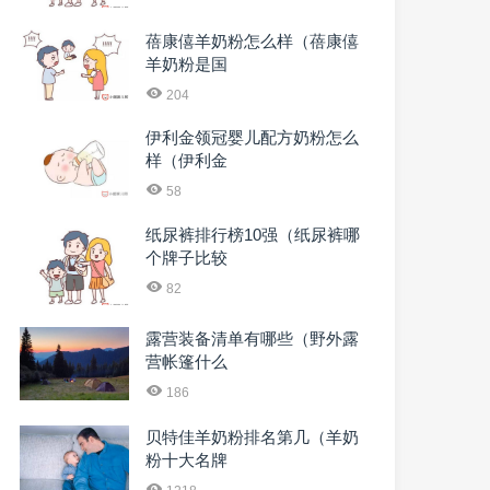
蓓康僖羊奶粉怎么样（蓓康僖
羊奶粉是国
204
伊利金领冠婴儿配方奶粉怎么
样（伊利金
58
纸尿裤排行榜10强（纸尿裤哪
个牌子比较
82
露营装备清单有哪些（野外露
营帐篷什么
186
贝特佳羊奶粉排名第几（羊奶
粉十大名牌