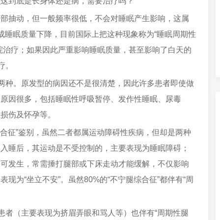
么这到底是长身体还是病，需要治疗吗？
抽动，但一般频率很低，不会对睡眠产生影响，这属
成睡眠质量下降，目前国际上把这种现象称为“睡眠周期性
院治疗；如果因此严重影响睡眠质量，甚至影响了白天的
疗。
两种。原发型的病因还不是很清楚，因此许多患者即使做
的原因很多，包括睡眠性呼吸暂停、发作性睡眠、尿毒
柱损伤及怀孕等。
合征”鉴别，虽然二者都属运动障碍性疾病，但却是两种
间入睡后，其运动是不受控制的，主要表现为睡眠障碍；
均可发生，常需捶打腿部或下床走动才能缓解，不仅影响
为“坐立不安”。虽然80%的“不宁腿综合征”都伴有“周
患者（主要表现为挤眉弄眼和骂人等）也伴有“周期性腿