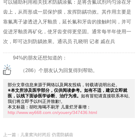
可以辅助利用相关技术防龋涂氟：是将含氟试剂均匀涂在牙
齿上，从而形成一层保护膜，发挥防龋功效。其作用主要是
靠氟离子渗透进入牙釉质，延长氟和牙齿的接触时间，并可
促进牙釉质再矿化，使牙齿变得更坚固。通常每半年使用一
次，即可达到防龋效果。通讯员 孔晓明 记者 戚在兵
94%的朋友还想知道的：
（286）个朋友认为回复得到帮助。
部分文章信息来源于网络以及网友投稿，转载请说明出处。
※本文所涉及医学部分，仅供阅读参考。如有不适，建议立即就
医，以线下面诊医学诊断、治疗为准。
如有冒犯请直接联系本站,
我们将立即予以纠正并致歉!。
本文标题：胡吃海喝不刷牙 儿童烂牙暴增：
http://www.wy668.com.cn/youery/347436.html
上一篇：
儿童窝沟封闭后 仍需防龋齿