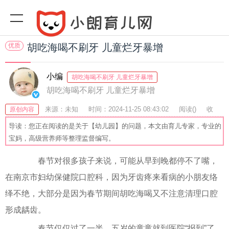
优质
胡吃海喝不刷牙 儿童烂牙暴增
小编
胡吃海喝不刷牙 儿童烂牙暴增
胡吃海喝不刷牙 儿童烂牙暴增
来源：未知
时间：2024-11-25 08:43:02
阅读(
)
收
原创内容
藏：40
分享：57
爆
导读：您正在阅读的是关于【幼儿园】的问题，本文由育儿专家，专业的
宝妈，高级营养师等整理监督编写。
春节对很多孩子来说，可能从早到晚都停不了嘴，
在南京市妇幼保健院口腔科，因为牙齿疼来看病的小朋友络
绎不绝，大部分是因为春节期间胡吃海喝又不注意清理口腔
形成龋齿。
春节仅仅过了一半，五岁的童童就到医院“报到”了，