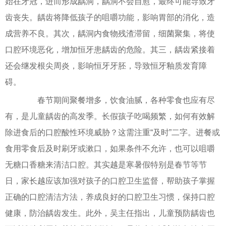
始在牙冠，进而形成龋洞，龋洞不会自愈，最终可能导致牙
齿丧失。龋齿将降低孩子的咀嚼功能，影响胃部的消化，造
成营养不良。其次，龋洞内食物残渣滞留，细菌聚集，将使
口腔环境恶化，增加恒牙患龋齿的危险。其三，龋齿紧接着
还会继发根尖周炎，影响恒牙牙胚，导致恒牙釉质发育障
碍。
春节期间聚餐增多，饮食油腻，各种零食也应有尽
有，是儿童龋齿的高发季。长假孩子吃喝频繁，如何有效解
除进食后的口腔酸性环境威胁？这需注重“及时”二字。进餐或
食用零食后及时刷牙或漱口，如果条件不允许，也可以咀嚼
无糖口香糖来清洁口腔。其实越是寒暑假特别是春节等节
日，家长越应该加强对孩子的口腔卫生监督，帮助孩子掌握
正确的口腔清洁方法，养成良好的口腔卫生习惯，保持口腔
健康，防治龋齿发生。此外，吴主任指出，儿童预防龋齿也