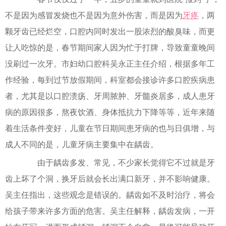
不是因为感冒发烧也不是因为意外伤害，而是因为
牙疼
，两
颗牙齿已经烂空，口腔内同时发出一股浓烈的酸臭味，而更
让人吃惊的是，春节期间家人因为忙于打牌，导致童童晚间
没刷过一次牙。市妇幼口腔科吴永正主任介绍，根据多年工
作经验，每到过节放假期间，科室都会接诊许多口腔疾病患
者，尤其是以口腔溃疡、牙周脓肿、牙髓炎居多，成人患牙
病的原因很多，熬夜饮酒、身体抵抗力下降等等，近年来随
着生活条件变好，儿童在节日期间患牙病的也与日俱增，与
成人不同的是，儿童牙病主要集中在龋齿。
由于龋齿多发、常见，不少家长觉得它不过就是牙
齿上坏了个洞，换牙后就会长出满口新牙，并不影响健康。
吴主任指出，这些观念是错误的。龋齿如不及时治疗，将会
给孩子带来许多方面的危害。吴主任解释，龋齿发病，一开