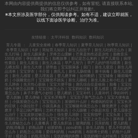
本网由内容提供商提供的信息仅供参考，如有冒犯, 请直接联系本站,
我们将立即予以纠正并致歉!。
※本文所涉及医学部分，仅供阅读参考。如有不适，建议立即就医，
以线下面诊医学诊断、治疗为准。
友情链接：
太平洋科技
数码知识
数码知识
育儿专题
：
儿童安全座椅
|
春季育儿知识
|
夏季育儿知识
|
秋季育儿知识
|
冬季育儿知识
|
6岁
|
简短育儿知识
|
新生儿拉肚子
|
新生儿吐奶怎么办
|
新
生儿打嗝
|
新生儿眼屎多
|
牙疼怎么缓解
|
芒果是热性还是凉性
|
胎教音乐
100首必听
|
孕妇胎教音乐
|
胎教故事
|
胎记是怎么来的
|
早产儿黄疸
|
病理
性黄疸
|
新生儿黄疸
|
新生儿体温
|
早产儿智力
|
早产儿的护理与喂养
|
新生
儿晒太阳
|
新生儿大便
|
脐带血
|
宝宝眼屎多
|
囟门
|
新生儿窒息
|
新生儿用
品清单
|
宝宝穿衣
|
卡介苗
|
唐氏儿
|
新生儿肠绞痛
|
寨卡病毒
|
新生儿泪囊
炎
|
新生儿感冒
|
婴儿理发器
|
婴儿磨牙棒
|
如何断奶
|
宝宝辅食
|
睡前喝牛
奶
|
小孩睡觉出汗
|
宝宝睡觉不踏实
|
新生儿睡眠
|
新生儿脸上有小红点
|
新
生儿肺炎
|
先天性心脏病
|
宝宝大便干燥
|
唐氏综合症是啥病
|
胎毒
|
宝宝拉
绿色大便怎么回事
|
宝宝过敏怎么办
|
宝宝奶粉过敏
|
婴儿感冒
|
婴儿吐奶严
重怎么办
|
鼻子不通气小妙招
|
婴儿断奶
|
宝宝补钙
|
儿童补钙
|
孕妇补钙
|
婴儿抚触
|
婴儿便秘
|
宝宝长牙顺序
|
宝宝肚子胀气怎么办
|
宝宝大便有血
丝
|
小孩发烧怎么办
|
宝宝抵抗力
|
发烧吃什么好
|
佝偻病的症状
|
宝宝长牙
的症状
|
小孩拉肚子
|
小孩流鼻血
|
宝宝喉咙有痰怎么办
|
睡觉磨牙
|
小孩子
磨牙
|
手足口病严重吗
|
怎样才能长高
|
小儿咳嗽
|
小孩起水痘
|
婴儿湿疹怎
么治疗
|
宝宝皮肤过敏怎么办
|
强生婴儿润肤
|
宝宝剪指甲
|
宝宝头发
|
宝宝
屁股红怎么办
|
积食发烧
|
宝宝长痱子怎么办
|
宝宝上火怎么办
|
尿布疹
|
新
生儿便秘怎么办
|
儿童餐具
|
婴儿鱼肝油
|
玻璃奶瓶
|
贝亲奶瓶
|
婴儿奶瓶
|
奶瓶消毒器
|
奶瓶品牌
|
硅胶奶瓶
|
ppsu奶瓶
|
新生儿奶瓶
|
婴儿不吃奶瓶
怎么办
|
奶瓶怎么消毒
|
爱得利奶瓶
|
nuk奶瓶
|
布朗博士奶瓶
|
奶瓶什么牌
子好
|
暖奶器
|
奶瓶清洗剂
|
安抚奶嘴的利弊
|
安抚奶嘴什么时候用
|
安抚奶