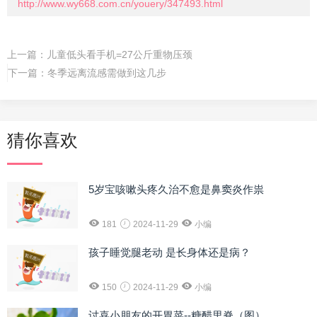
http://www.wy668.com.cn/youery/347493.html
上一篇：
儿童低头看手机=27公斤重物压颈
下一篇：
冬季远离流感需做到这几步
猜你喜欢
5岁宝咳嗽头疼久治不愈是鼻窦炎作祟
181
2024-11-29
小编
孩子睡觉腿老动 是长身体还是病？
150
2024-11-29
小编
讨喜小朋友的开胃菜--糖醋里脊（图）