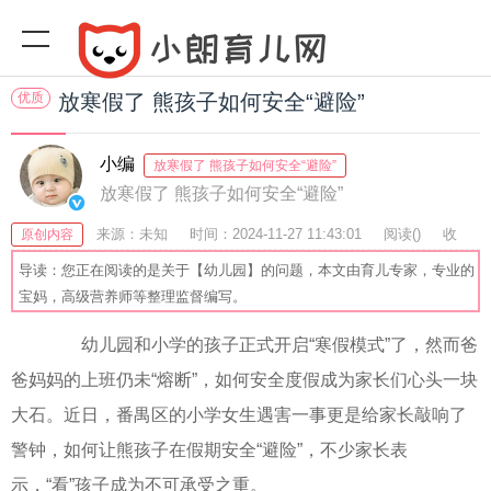
优质
放寒假了 熊孩子如何安全“避险”
小编
放寒假了 熊孩子如何安全“避险”
放寒假了 熊孩子如何安全“避险”
来源：未知
时间：2024-11-27 11:43:01
阅读(
)
收
原创内容
藏：46
分享：78
爆
导读：您正在阅读的是关于【幼儿园】的问题，本文由育儿专家，专业的
宝妈，高级营养师等整理监督编写。
幼儿园和小学的孩子正式开启“寒假模式”了，然而爸
爸妈妈的上班仍未“熔断”，如何安全度假成为家长们心头一块
大石。近日，番禺区的小学女生遇害一事更是给家长敲响了
警钟，如何让熊孩子在假期安全“避险”，不少家长表
示，“看”孩子成为不可承受之重。