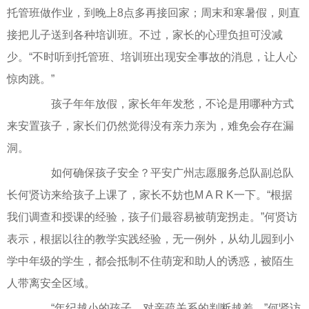
托管班做作业，到晚上8点多再接回家；周末和寒暑假，则直
接把儿子送到各种培训班。不过，家长的心理负担可没减
少。“不时听到托管班、培训班出现安全事故的消息，让人心
惊肉跳。”
孩子年年放假，家长年年发愁，不论是用哪种方式
来安置孩子，家长们仍然觉得没有亲力亲为，难免会存在漏
洞。
如何确保孩子安全？平安广州志愿服务总队副总队
长何贤访来给孩子上课了，家长不妨也M A R K一下。“根据
我们调查和授课的经验，孩子们最容易被萌宠拐走。”何贤访
表示，根据以往的教学实践经验，无一例外，从幼儿园到小
学中年级的学生，都会抵制不住萌宠和助人的诱惑，被陌生
人带离安全区域。
“年纪越小的孩子，对亲疏关系的判断越差。”何贤访