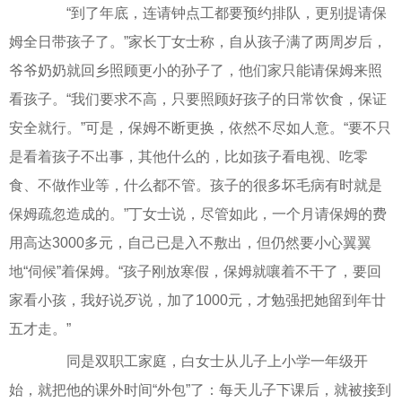
“到了年底，连请钟点工都要预约排队，更别提请保
姆全日带孩子了。”家长丁女士称，自从孩子满了两周岁后，
爷爷奶奶就回乡照顾更小的孙子了，他们家只能请保姆来照
看孩子。“我们要求不高，只要照顾好孩子的日常饮食，保证
安全就行。”可是，保姆不断更换，依然不尽如人意。“要不只
是看着孩子不出事，其他什么的，比如孩子看电视、吃零
食、不做作业等，什么都不管。孩子的很多坏毛病有时就是
保姆疏忽造成的。”丁女士说，尽管如此，一个月请保姆的费
用高达3000多元，自己已是入不敷出，但仍然要小心翼翼
地“伺候”着保姆。“孩子刚放寒假，保姆就嚷着不干了，要回
家看小孩，我好说歹说，加了1000元，才勉强把她留到年廿
五才走。”
同是双职工家庭，白女士从儿子上小学一年级开
始，就把他的课外时间“外包”了：每天儿子下课后，就被接到