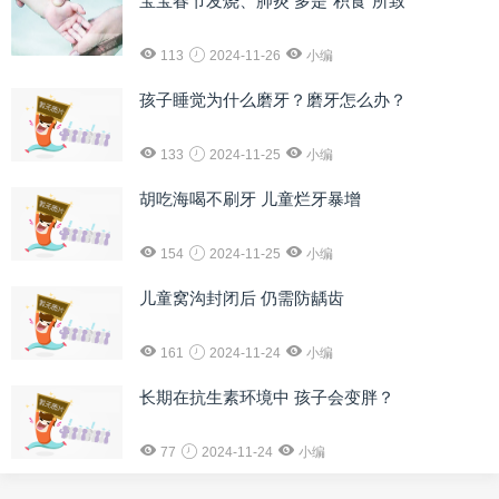
宝宝春节发烧、肺炎 多是“积食”所致
113
2024-11-26
小编
孩子睡觉为什么磨牙？磨牙怎么办？
133
2024-11-25
小编
胡吃海喝不刷牙 儿童烂牙暴增
154
2024-11-25
小编
儿童窝沟封闭后 仍需防龋齿
161
2024-11-24
小编
长期在抗生素环境中 孩子会变胖？
77
2024-11-24
小编