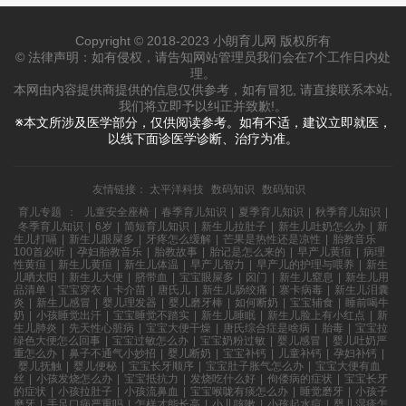
Copyright © 2018-2023 小朗育儿网 版权所有
© 法律声明：如有侵权，请告知网站管理员我们会在7个工作日内处
理。
本网由内容提供商提供的信息仅供参考，如有冒犯, 请直接联系本站,
我们将立即予以纠正并致歉!。
※本文所涉及医学部分，仅供阅读参考。如有不适，建议立即就医，
以线下面诊医学诊断、治疗为准。
友情链接：
太平洋科技
数码知识
数码知识
育儿专题
：
儿童安全座椅
|
春季育儿知识
|
夏季育儿知识
|
秋季育儿知识
|
冬季育儿知识
|
6岁
|
简短育儿知识
|
新生儿拉肚子
|
新生儿吐奶怎么办
|
新
生儿打嗝
|
新生儿眼屎多
|
牙疼怎么缓解
|
芒果是热性还是凉性
|
胎教音乐
100首必听
|
孕妇胎教音乐
|
胎教故事
|
胎记是怎么来的
|
早产儿黄疸
|
病理
性黄疸
|
新生儿黄疸
|
新生儿体温
|
早产儿智力
|
早产儿的护理与喂养
|
新生
儿晒太阳
|
新生儿大便
|
脐带血
|
宝宝眼屎多
|
囟门
|
新生儿窒息
|
新生儿用
品清单
|
宝宝穿衣
|
卡介苗
|
唐氏儿
|
新生儿肠绞痛
|
寨卡病毒
|
新生儿泪囊
炎
|
新生儿感冒
|
婴儿理发器
|
婴儿磨牙棒
|
如何断奶
|
宝宝辅食
|
睡前喝牛
奶
|
小孩睡觉出汗
|
宝宝睡觉不踏实
|
新生儿睡眠
|
新生儿脸上有小红点
|
新
生儿肺炎
|
先天性心脏病
|
宝宝大便干燥
|
唐氏综合症是啥病
|
胎毒
|
宝宝拉
绿色大便怎么回事
|
宝宝过敏怎么办
|
宝宝奶粉过敏
|
婴儿感冒
|
婴儿吐奶严
重怎么办
|
鼻子不通气小妙招
|
婴儿断奶
|
宝宝补钙
|
儿童补钙
|
孕妇补钙
|
婴儿抚触
|
婴儿便秘
|
宝宝长牙顺序
|
宝宝肚子胀气怎么办
|
宝宝大便有血
丝
|
小孩发烧怎么办
|
宝宝抵抗力
|
发烧吃什么好
|
佝偻病的症状
|
宝宝长牙
的症状
|
小孩拉肚子
|
小孩流鼻血
|
宝宝喉咙有痰怎么办
|
睡觉磨牙
|
小孩子
磨牙
|
手足口病严重吗
|
怎样才能长高
|
小儿咳嗽
|
小孩起水痘
|
婴儿湿疹怎