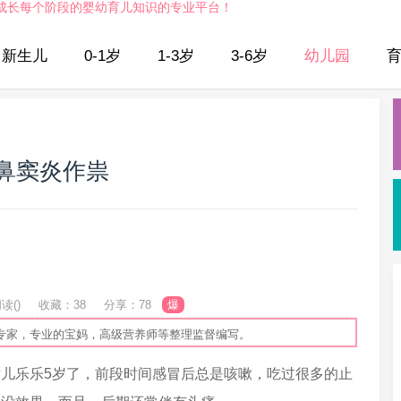
成长每个阶段的婴幼育儿知识的专业平台！
新生儿
0-1岁
1-3岁
3-6岁
幼儿园
鼻窦炎作祟
读(
)
收藏：38
分享：78
爆
专家，专业的宝妈，高级营养师等整理监督编写。
乐乐5岁了，前段时间感冒后总是咳嗽，吃过很多的止