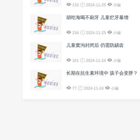
133
2024-11-25
小编
胡吃海喝不刷牙 儿童烂牙暴增
154
2024-11-25
小编
儿童窝沟封闭后 仍需防龋齿
161
2024-11-24
小编
长期在抗生素环境中 孩子会变胖？
77
2024-11-24
小编