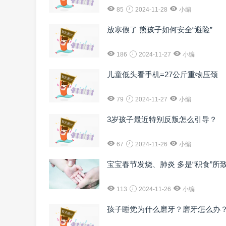
85
2024-11-28
小编
放寒假了 熊孩子如何安全“避险”
186
2024-11-27
小编
儿童低头看手机=27公斤重物压颈
79
2024-11-27
小编
3岁孩子最近特别反叛怎么引导？
67
2024-11-26
小编
宝宝春节发烧、肺炎 多是“积食”所
113
2024-11-26
小编
孩子睡觉为什么磨牙？磨牙怎么办