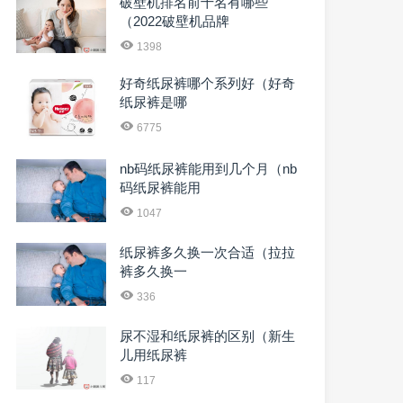
破壁机排名前十名有哪些
（2022破壁机品牌
1398
好奇纸尿裤哪个系列好（好奇
纸尿裤是哪
6775
nb码纸尿裤能用到几个月（nb
码纸尿裤能用
1047
纸尿裤多久换一次合适（拉拉
裤多久换一
336
尿不湿和纸尿裤的区别（新生
儿用纸尿裤
117