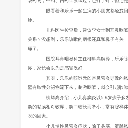
咳药物，中药、西药全尝试过，也打了针，但还
眼看着和乐乐一起生病的小朋友都痊愈回幼
诊。
儿科医生检查后，建议李女士到耳鼻咽喉科
关系？没想到，乐乐咳嗽的病根还真和鼻子有关
痛了。
医院耳鼻咽喉科主任柳辉高解释，乐乐除了
疼，家长会以为是感冒没好。
其实，乐乐的咳嗽元凶是鼻窦炎导致的脓鼻
壁有脓性分泌物流下来，刺激咽喉，就会引起咳
柳辉高介绍，小儿鼻窦炎以5-9岁孩子多
窦的黏膜相对较厚，窦口较长而窄小，常有腺样
炎的因素。
小儿慢性鼻窦炎症状，除了鼻塞、流黏脓性