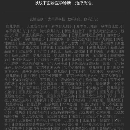
以线下面诊医学诊断、治疗为准。
友情链接：
太平洋科技
数码知识
数码知识
育儿专题
：
儿童安全座椅
|
春季育儿知识
|
夏季育儿知识
|
秋季育儿知识
|
冬季育儿知识
|
6岁
|
简短育儿知识
|
新生儿拉肚子
|
新生儿吐奶怎么办
|
新
生儿打嗝
|
新生儿眼屎多
|
牙疼怎么缓解
|
芒果是热性还是凉性
|
胎教音乐
100首必听
|
孕妇胎教音乐
|
胎教故事
|
胎记是怎么来的
|
早产儿黄疸
|
病理
性黄疸
|
新生儿黄疸
|
新生儿体温
|
早产儿智力
|
早产儿的护理与喂养
|
新生
儿晒太阳
|
新生儿大便
|
脐带血
|
宝宝眼屎多
|
囟门
|
新生儿窒息
|
新生儿用
品清单
|
宝宝穿衣
|
卡介苗
|
唐氏儿
|
新生儿肠绞痛
|
寨卡病毒
|
新生儿泪囊
炎
|
新生儿感冒
|
婴儿理发器
|
婴儿磨牙棒
|
如何断奶
|
宝宝辅食
|
睡前喝牛
奶
|
小孩睡觉出汗
|
宝宝睡觉不踏实
|
新生儿睡眠
|
新生儿脸上有小红点
|
新
生儿肺炎
|
先天性心脏病
|
宝宝大便干燥
|
唐氏综合症是啥病
|
胎毒
|
宝宝拉
绿色大便怎么回事
|
宝宝过敏怎么办
|
宝宝奶粉过敏
|
婴儿感冒
|
婴儿吐奶严
重怎么办
|
鼻子不通气小妙招
|
婴儿断奶
|
宝宝补钙
|
儿童补钙
|
孕妇补钙
|
婴儿抚触
|
婴儿便秘
|
宝宝长牙顺序
|
宝宝肚子胀气怎么办
|
宝宝大便有血
丝
|
小孩发烧怎么办
|
宝宝抵抗力
|
发烧吃什么好
|
佝偻病的症状
|
宝宝长牙
的症状
|
小孩拉肚子
|
小孩流鼻血
|
宝宝喉咙有痰怎么办
|
睡觉磨牙
|
小孩子
磨牙
|
手足口病严重吗
|
怎样才能长高
|
小儿咳嗽
|
小孩起水痘
|
婴儿湿疹怎
么治疗
|
宝宝皮肤过敏怎么办
|
强生婴儿润肤
|
宝宝剪指甲
|
宝宝头发
|
宝宝
屁股红怎么办
|
积食发烧
|
宝宝长痱子怎么办
|
宝宝上火怎么办
|
尿布疹
|
新
生儿便秘怎么办
|
儿童餐具
|
婴儿鱼肝油
|
玻璃奶瓶
|
贝亲奶瓶
|
婴儿奶瓶
|
奶瓶消毒器
|
奶瓶品牌
|
硅胶奶瓶
|
ppsu奶瓶
|
新生儿奶瓶
|
婴儿不吃奶瓶
怎么办
|
奶瓶怎么消毒
|
爱得利奶瓶
|
nuk奶瓶
|
布朗博士奶瓶
|
奶瓶什么牌
子好
|
暖奶器
|
奶瓶清洗剂
|
安抚奶嘴的利弊
|
安抚奶嘴什么时候用
|
安抚奶
嘴的作用
|
婴儿安抚奶嘴
|
宝宝辅食添加
|
辅食机
|
宝宝几个月添加辅食
|
儿
童水杯
|
儿童餐椅
|
料理机
|
护臀膏
|
儿童牙膏
|
儿童牙刷
|
隔尿垫
|
拉拉
裤
|
止咳化痰最快最有效的方法
|
验孕棒怎么用
|
肚子疼怎么办
|
脾胃虚寒的
症状有哪些
|
荨麻疹五种食物不能吃
|
反复发烧是怎么回事
|
黄鳝的功效与作