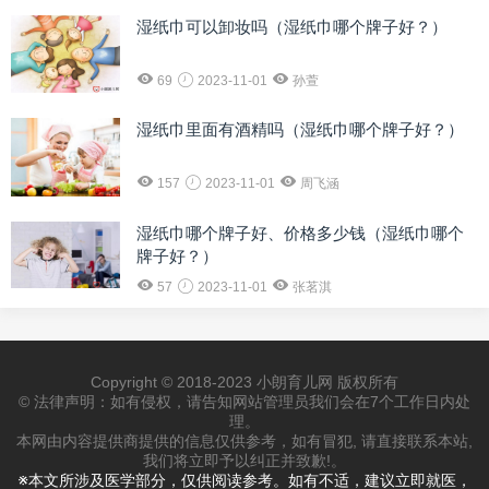
湿纸巾可以卸妆吗（湿纸巾哪个牌子好？）
69
2023-11-01
孙萱
湿纸巾里面有酒精吗（湿纸巾哪个牌子好？）
157
2023-11-01
周飞涵
湿纸巾哪个牌子好、价格多少钱（湿纸巾哪个
牌子好？）
57
2023-11-01
张茗淇
Copyright © 2018-2023 小朗育儿网 版权所有
© 法律声明：如有侵权，请告知网站管理员我们会在7个工作日内处
理。
本网由内容提供商提供的信息仅供参考，如有冒犯, 请直接联系本站,
我们将立即予以纠正并致歉!。
※本文所涉及医学部分，仅供阅读参考。如有不适，建议立即就医，