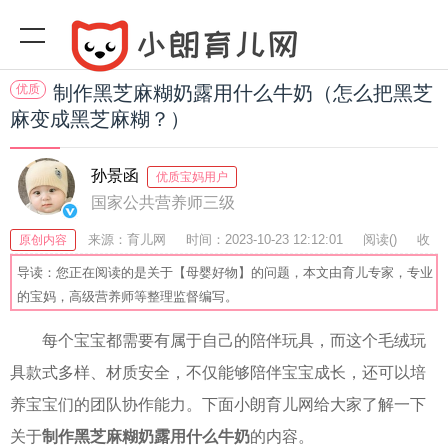
优质
制作黑芝麻糊奶露用什么牛奶（怎么把黑芝
麻变成黑芝麻糊？）
孙景函
优质宝妈用户
国家公共营养师三级
来源：育儿网
时间：2023-10-23 12:12:01
阅读(
)
收
原创内容
藏：53
分享：75
爆
导读：您正在阅读的是关于【母婴好物】的问题，本文由育儿专家，专业
的宝妈，高级营养师等整理监督编写。
每个宝宝都需要有属于自己的陪伴玩具，而这个毛绒玩
具款式多样、材质安全，不仅能够陪伴宝宝成长，还可以培
养宝宝们的团队协作能力。下面小朗育儿网给大家了解一下
关于
制作黑芝麻糊奶露用什么牛奶
的内容。