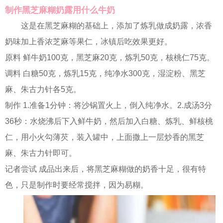
制作黑芝麻糊奶露用什么牛奶
这是在黑芝麻糊的基础上，添加了炼乳做成奶露，浓香
奶味加上香浓芝麻等果仁，冰镇后吃效果更好。
原料 鲜牛奶100克，黑芝麻20克，炼乳50克，核桃仁75克。
调料 白糖50克，炼乳15克，纯净水300克，湿淀粉、黑芝
麻、朱古力针各5克。
制作 1.准备1分钟：将沙锅置火上，倒入纯净水。2.成汤3分
36秒：水烧沸后下入鲜牛奶，然后加入白糖、炼乳、鲜核桃
仁，用小火勾薄芡，装入罐中，上面撒上一层炒香的黑芝
麻、朱古力针即可。
记者尝试 成品出来后，将黑芝麻糊做的奶香十足，很有特
色，只是制作时要经常搅拌，因为易糊。