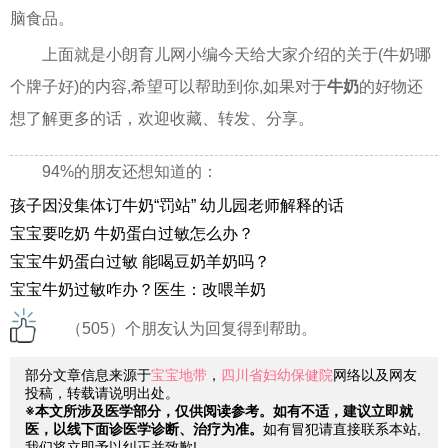
脑食品。
上面就是小朗育儿网小编今天给大家介绍的关于(牛奶哪
个牌子好)的内容,希望可以帮助到你,如果对于
牛奶
的好物还
想了解更多的话，欢迎收藏、转发、分享。
94%的朋友还想知道的：
孩子因没集体订牛奶“罚站” 幼儿园老师解释的话
宝宝要吃奶 牛奶蛋白过敏怎么办？
宝宝牛奶蛋白过敏 能喝豆奶羊奶吗？
宝宝牛奶过敏咋办？医生：改喂羊奶
（505）个朋友认为回复得到帮助。
部分文章信息来源于
宝宝地带
，
四川省妇幼保健院
网络以及网友
投稿，转载请说明出处。
※本文所涉及医学部分，仅供阅读参考。如有不适，建议立即就
医，以线下面诊医学诊断、治疗为准。
如有冒犯请直接联系本站,
我们将立即予以纠正并致歉!。