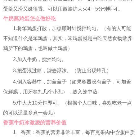
蛋羹又滑又嫩很香。可以用微波炉大火4－5分钟即可。
牛奶蒸鸡蛋怎么做好吃
1.将笨鸡蛋打散，加糖顺时针搅拌均匀。（有的人可能
不知道什么是笨鸡蛋，其实，笨鸡蛋就是由吃天然食物散养
鸡所下的鸡蛋，也叫做土鸡蛋）
2.加入牛奶，搅拌均匀。
3.把蛋液过筛，滤去浮沫。（防止出现蜂孔）
4.倒入容器中，加盖盖子（如果容器没有盖子，可加盖
保鲜膜，用牙签扎几个小孔），放入笼中蒸。
5.中大火10分钟即可。（根据个人口味，喜欢吃老一点
的可以适量多煮一会儿）
香蕉牛奶冰激凌的营养价值
1、香蕉：香蕉的营养非常丰富，每百克果肉中含蛋白质