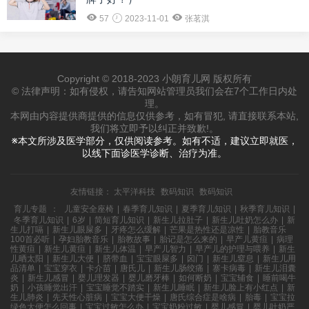
57
2023-11-01
张茗淇
Copyright © 2018-2023 小朗育儿网 版权所有
© 法律声明：如有侵权，请告知网站管理员我们会在7个工作日内处
理。
本网由内容提供商提供的信息仅供参考，如有冒犯, 请直接联系本站,
我们将立即予以纠正并致歉!。
※本文所涉及医学部分，仅供阅读参考。如有不适，建议立即就医，
以线下面诊医学诊断、治疗为准。
友情链接：
太平洋科技
数码知识
数码知识
育儿专题
：
儿童安全座椅
|
春季育儿知识
|
夏季育儿知识
|
秋季育儿知识
|
冬季育儿知识
|
6岁
|
简短育儿知识
|
新生儿拉肚子
|
新生儿吐奶怎么办
|
新
生儿打嗝
|
新生儿眼屎多
|
牙疼怎么缓解
|
芒果是热性还是凉性
|
胎教音乐
100首必听
|
孕妇胎教音乐
|
胎教故事
|
胎记是怎么来的
|
早产儿黄疸
|
病理
性黄疸
|
新生儿黄疸
|
新生儿体温
|
早产儿智力
|
早产儿的护理与喂养
|
新生
儿晒太阳
|
新生儿大便
|
脐带血
|
宝宝眼屎多
|
囟门
|
新生儿窒息
|
新生儿用
品清单
|
宝宝穿衣
|
卡介苗
|
唐氏儿
|
新生儿肠绞痛
|
寨卡病毒
|
新生儿泪囊
炎
|
新生儿感冒
|
婴儿理发器
|
婴儿磨牙棒
|
如何断奶
|
宝宝辅食
|
睡前喝牛
奶
|
小孩睡觉出汗
|
宝宝睡觉不踏实
|
新生儿睡眠
|
新生儿脸上有小红点
|
新
生儿肺炎
|
先天性心脏病
|
宝宝大便干燥
|
唐氏综合症是啥病
|
胎毒
|
宝宝拉
绿色大便怎么回事
|
宝宝过敏怎么办
|
宝宝奶粉过敏
|
婴儿感冒
|
婴儿吐奶严