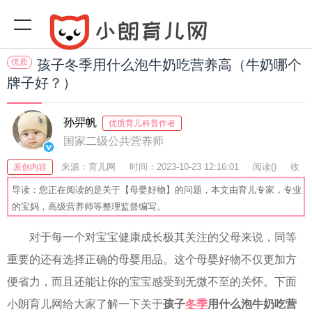
优质
孩子冬季用什么泡牛奶吃营养高（牛奶哪个
牌子好？）
孙羿帆
优质育儿科普作者
国家二级公共营养师
来源：育儿网
时间：2023-10-23 12:16:01
阅读(
)
收
原创内容
藏：32
分享：70
爆
导读：您正在阅读的是关于【母婴好物】的问题，本文由育儿专家，专业
的宝妈，高级营养师等整理监督编写。
对于每一个对宝宝健康成长极其关注的父母来说，同等
重要的还有选择正确的母婴用品。这个母婴好物不仅更加方
便省力，而且还能让你的宝宝感受到无微不至的关怀。下面
小朗育儿网给大家了解一下关于
孩子
冬季
用什么泡牛奶吃营