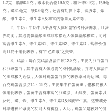
1.2克，脂肪0.5克，碳水化合物19.5克，粗纤维0.9克，钙9毫
克，磷31毫克，铁0.6毫克，还含有胡萝卜素、硫胺素、烟
酸、维生素C、维生素E及丰富的微量元素钾等。
2、牛奶：牛奶中几乎含有人体所需的各种营养素，且营
养均衡，其必需氨基酸组成非常接近人体氨基酸模式，同时
富含维生素A、维生素B1、维生素B2、维生素D，营养价值
高且易于消化吸收，有“白色血液”之美誉。
3、鸡蛋：每百克鸡蛋含蛋白质12.8克，主要为卵白蛋白
和卵球蛋白，其中含有人体必需的8种氨基酸，并与人体蛋白
的组成极为近似，人体对鸡蛋蛋白质的吸收率可高达98。每
百克鸡蛋含脂肪11～15克，主要集中在蛋黄里，也极易被人
体消化吸收，蛋黄中含有丰富的卵磷脂、固醇类、蛋黄素以
及钙、磷、铁、维生素A、维生素D及B族维生素。这些成分
对增进神经系统的功能大有裨益，因此，鸡蛋又是较好的健