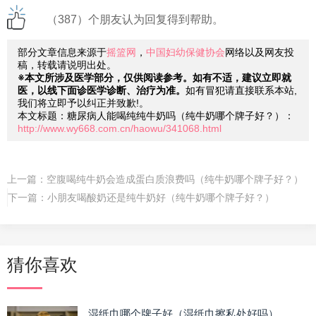
（387）个朋友认为回复得到帮助。
部分文章信息来源于
摇篮网
，
中国妇幼保健协会
网络以及网友投
稿，转载请说明出处。
※本文所涉及医学部分，仅供阅读参考。如有不适，建议立即就
医，以线下面诊医学诊断、治疗为准。
如有冒犯请直接联系本站,
我们将立即予以纠正并致歉!。
本文标题：糖尿病人能喝纯纯牛奶吗（纯牛奶哪个牌子好？）：
http://www.wy668.com.cn/haowu/341068.html
上一篇：
空腹喝纯牛奶会造成蛋白质浪费吗（纯牛奶哪个牌子好？）
下一篇：
小朋友喝酸奶还是纯牛奶好（纯牛奶哪个牌子好？）
猜你喜欢
湿纸巾哪个牌子好（湿纸巾擦私处好吗）