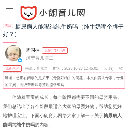
优质
糖尿病人能喝纯纯牛奶吗（纯牛奶哪个牌子
好？）
周国柱
认证宝妈用户
济宁育儿博主
来源：育儿网
时间：2023-10-23 12:45:01
阅读(
)
收
原创内容
藏：30
分享：65
爆
导读：您正在阅读的是关于【母婴好物】的问题，本文由育儿专家，专业
的宝妈，高级营养师等整理监督编写。
伴随着宝宝的成长，每个阶段都需要不同的母婴用品。
我们总结出了各个阶段最适合大家的母婴好物，帮助您更好
地护理宝宝。下面小朗育儿网给大家了解一下关于
糖尿病人
能喝纯纯牛奶吗
的内容。