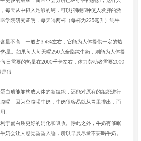
产生更多的脂肪，而且不会分解已经存在的脂肪，这样人
收，每天从中摄入足够的钙，可以抑制那种使人发胖的激
医学院研究证明，每天喝两杯（每杯为225毫升）纯牛
含量不高，一般占3.4%左右，它能为人体提供一定的热
卡热量。如果每人每天喝250克全脂纯牛奶，则能为人体提
每日需要的热量在2000千卡左右，体力劳动者需要2000
量是很
些蛋白质能够构成人体的新组织，还能对原有的组织进行
空腹喝。因为空腹喝牛奶，牛奶很容易就从胃里排出，而
作用。
有利于蛋白质更好的消化和吸收。除此之外，牛奶有催眠
喝牛奶会让人感觉昏昏入睡，所以早晨尽量不要喝牛奶。