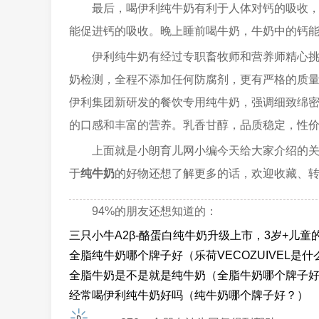
最后，喝伊利纯牛奶有利于人体对钙的吸收
能促进钙的吸收。晚上睡前喝牛奶，牛奶中的钙
伊利纯牛奶有经过专职畜牧师和营养师精心挑
奶检测，全程不添加任何防腐剂，更有严格的质
伊利集团新研发的餐饮专用纯牛奶，强调细致绵
的口感和丰富的营养。乳香甘醇，品质稳定，性
上面就是小朗育儿网小编今天给大家介绍的关于
于
纯牛奶
的好物还想了解更多的话，欢迎收藏、
94%的朋友还想知道的：
三只小牛A2β-酪蛋白纯牛奶升级上市，3岁+儿童
全脂纯牛奶哪个牌子好（乐荷VECOZUIVEL是
全脂牛奶是不是就是纯牛奶（全脂牛奶哪个牌子
经常喝伊利纯牛奶好吗（纯牛奶哪个牌子好？）