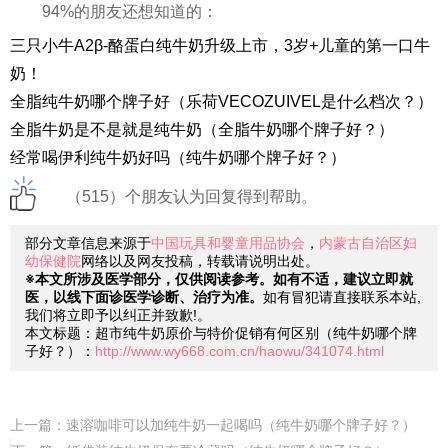
94%的朋友还想知道的：
三只小牛A2β-酪蛋白纯牛奶升级上市，3岁+儿童的第一口牛
奶！
全脂纯牛奶哪个牌子好（乐荷VECOZUIVEL是什么档次？）
全脂牛奶是不是就是纯牛奶（全脂牛奶哪个牌子好？）
经常喝伊利纯牛奶好吗（纯牛奶哪个牌子好？）
（515）个朋友认为回复得到帮助。
部分文章信息来源于
中国玩具和婴童用品协会
，
内蒙古自治区妇
幼保健院
网络以及网友投稿，转载请说明出处。
※本文所涉及医学部分，仅供阅读参考。如有不适，建议立即就
医，以线下面诊医学诊断、治疗为准。
如有冒犯请直接联系本站,
我们将立即予以纠正并致歉!。
本文标题：超市纯牛奶原价与特价促销有何区别（纯牛奶哪个牌
子好？）：
http://www.wy668.com.cn/haowu/341074.html
上一篇：
速溶咖啡可以加纯牛奶一起喝吗（纯牛奶哪个牌子好？）