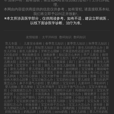
© 法律声明：如有侵权，请告知网站管理员我们会在7个工作日内处
理。
本网由内容提供商提供的信息仅供参考，如有冒犯, 请直接联系本站,
我们将立即予以纠正并致歉!。
※本文所涉及医学部分，仅供阅读参考。如有不适，建议立即就医，
以线下面诊医学诊断、治疗为准。
友情链接：
太平洋科技
数码知识
数码知识
育儿专题
：
儿童安全座椅
|
春季育儿知识
|
夏季育儿知识
|
秋季育儿知识
|
冬季育儿知识
|
6岁
|
简短育儿知识
|
新生儿拉肚子
|
新生儿吐奶怎么办
|
新
生儿打嗝
|
新生儿眼屎多
|
牙疼怎么缓解
|
芒果是热性还是凉性
|
胎教音乐
100首必听
|
孕妇胎教音乐
|
胎教故事
|
胎记是怎么来的
|
早产儿黄疸
|
病理
性黄疸
|
新生儿黄疸
|
新生儿体温
|
早产儿智力
|
早产儿的护理与喂养
|
新生
儿晒太阳
|
新生儿大便
|
脐带血
|
宝宝眼屎多
|
囟门
|
新生儿窒息
|
新生儿用
品清单
|
宝宝穿衣
|
卡介苗
|
唐氏儿
|
新生儿肠绞痛
|
寨卡病毒
|
新生儿泪囊
炎
|
新生儿感冒
|
婴儿理发器
|
婴儿磨牙棒
|
如何断奶
|
宝宝辅食
|
睡前喝牛
奶
|
小孩睡觉出汗
|
宝宝睡觉不踏实
|
新生儿睡眠
|
新生儿脸上有小红点
|
新
生儿肺炎
|
先天性心脏病
|
宝宝大便干燥
|
唐氏综合症是啥病
|
胎毒
|
宝宝拉
绿色大便怎么回事
|
宝宝过敏怎么办
|
宝宝奶粉过敏
|
婴儿感冒
|
婴儿吐奶严
重怎么办
|
鼻子不通气小妙招
|
婴儿断奶
|
宝宝补钙
|
儿童补钙
|
孕妇补钙
|
婴儿抚触
|
婴儿便秘
|
宝宝长牙顺序
|
宝宝肚子胀气怎么办
|
宝宝大便有血
丝
|
小孩发烧怎么办
|
宝宝抵抗力
|
发烧吃什么好
|
佝偻病的症状
|
宝宝长牙
的症状
|
小孩拉肚子
|
小孩流鼻血
|
宝宝喉咙有痰怎么办
|
睡觉磨牙
|
小孩子
磨牙
|
手足口病严重吗
|
怎样才能长高
|
小儿咳嗽
|
小孩起水痘
|
婴儿湿疹怎
么治疗
|
宝宝皮肤过敏怎么办
|
强生婴儿润肤
|
宝宝剪指甲
|
宝宝头发
|
宝宝
屁股红怎么办
|
积食发烧
|
宝宝长痱子怎么办
|
宝宝上火怎么办
|
尿布疹
|
新
生儿便秘怎么办
|
儿童餐具
|
婴儿鱼肝油
|
玻璃奶瓶
|
贝亲奶瓶
|
婴儿奶瓶
|
奶瓶消毒器
|
奶瓶品牌
|
硅胶奶瓶
|
ppsu奶瓶
|
新生儿奶瓶
|
婴儿不吃奶瓶