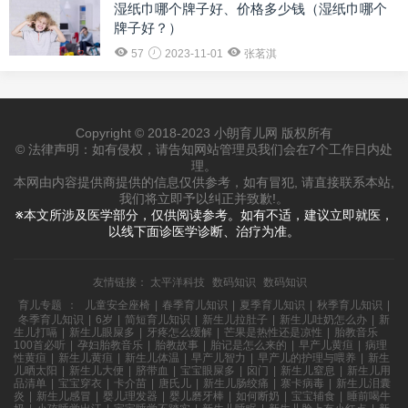
湿纸巾哪个牌子好、价格多少钱（湿纸巾哪个
牌子好？）
57
2023-11-01
张茗淇
Copyright © 2018-2023 小朗育儿网 版权所有
© 法律声明：如有侵权，请告知网站管理员我们会在7个工作日内处
理。
本网由内容提供商提供的信息仅供参考，如有冒犯, 请直接联系本站,
我们将立即予以纠正并致歉!。
※本文所涉及医学部分，仅供阅读参考。如有不适，建议立即就医，
以线下面诊医学诊断、治疗为准。
友情链接：
太平洋科技
数码知识
数码知识
育儿专题
：
儿童安全座椅
|
春季育儿知识
|
夏季育儿知识
|
秋季育儿知识
|
冬季育儿知识
|
6岁
|
简短育儿知识
|
新生儿拉肚子
|
新生儿吐奶怎么办
|
新
生儿打嗝
|
新生儿眼屎多
|
牙疼怎么缓解
|
芒果是热性还是凉性
|
胎教音乐
100首必听
|
孕妇胎教音乐
|
胎教故事
|
胎记是怎么来的
|
早产儿黄疸
|
病理
性黄疸
|
新生儿黄疸
|
新生儿体温
|
早产儿智力
|
早产儿的护理与喂养
|
新生
儿晒太阳
|
新生儿大便
|
脐带血
|
宝宝眼屎多
|
囟门
|
新生儿窒息
|
新生儿用
品清单
|
宝宝穿衣
|
卡介苗
|
唐氏儿
|
新生儿肠绞痛
|
寨卡病毒
|
新生儿泪囊
炎
|
新生儿感冒
|
婴儿理发器
|
婴儿磨牙棒
|
如何断奶
|
宝宝辅食
|
睡前喝牛