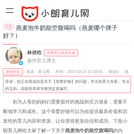
优质
燕麦泡牛奶能空腹喝吗（燕麦哪个牌子
好？）
林祺晗
优秀育儿科普作者
扬州育儿博主
来源：育儿网
时间：2023-10-23 15:18:01
阅读(
)
收
原创内容
藏：52
分享：77
爆
导读：您正在阅读的是关于【母婴好物】的问题，本文由育儿专家，专业
的宝妈，高级营养师等整理监督编写。
初为人母的妈妈们需要面对的挑战和压力很多，需要不
断地学习和成长。这个母婴好物可以为你提供最具价值和启
发性的育儿内容和资源，让你变得更加自信和成功。下面小
朗育儿网给大家了解一下关于
燕麦泡牛奶能空腹喝吗
的内