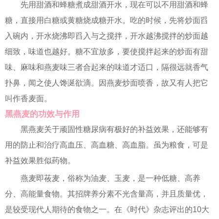
先用甜酒和蜂糖煮成甜酒开水，现在可以不用甜酒和蜂
糖，直接用白糖或黄糖烧成糖开水。吃的时候，先将炒面舀
入碗内，开水烧沸即舀入与之搅拌，开水越沸搅拌的炒面越
细致，味道也越好。糖不宜放多，要使搅拌起来的炒面有甜
味、麻味和燕麦味三者合起来的味道才适口，隔很远就香气
扑鼻，闻之使人馋涎欲滴。因燕麦炒面喷香，故又有人把它
叫作香麦面。
黑燕麦的功效与作用
黑燕麦关于顽固性糖尿病有极好的补益效果，还能够有
用的防止和治疗高血压、高血糖、高血脂。虽为粮食，可是
补益效果胜似药物。
燕麦即莜麦，俗称为油麦、玉麦，是一种低糖、高养
分、高能量食物。其招牌养分素不光含量高，并且质量优，
是较受现代人期待的食物之一。在《时代》杂志评出的10大