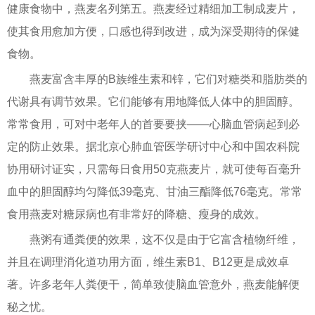
健康食物中，燕麦名列第五。燕麦经过精细加工制成麦片，
使其食用愈加方便，口感也得到改进，成为深受期待的保健
食物。
燕麦富含丰厚的B族维生素和锌，它们对糖类和脂肪类的
代谢具有调节效果。它们能够有用地降低人体中的胆固醇。
常常食用，可对中老年人的首要要挟——心脑血管病起到必
定的防止效果。据北京心肺血管医学研讨中心和中国农科院
协用研讨证实，只需每日食用50克燕麦片，就可使每百毫升
血中的胆固醇均匀降低39毫克、甘油三酯降低76毫克。常常
食用燕麦对糖尿病也有非常好的降糖、瘦身的成效。
燕粥有通粪便的效果，这不仅是由于它富含植物纤维，
并且在调理消化道功用方面，维生素B1、B12更是成效卓
著。许多老年人粪便干，简单致使脑血管意外，燕麦能解便
秘之忧。