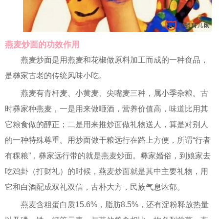
燕麦炒面的功效作用
燕麦炒面是用燕麦和花椒做原料加工而成的一种食品，
是彝家古老的传统风味小吃。
燕麦有青杆麦、小黄麦、尖嘴麦三种，属小季杂粮。古
时彝家种燕麦，一是用来做咂酒，营养价值高，味道比用其
它粮食做的醇正；二是用来推炒面做礼物送人，算是对别人
的一种特殊尊重。用炒面做干粮远行在路上方便，所谓“行者
有稞粮”，彝家远行带的就是燕麦炒面。彝家婚俗，到娘家去
吃鸡卦（打财礼）的时候，燕麦炒面就是其中主要礼物，用
它和白酒配成双礼双信，古朴大方，民族气息浓郁。
燕麦含粗蛋白质15.6%，脂肪8.5%，还有淀粉释放热量