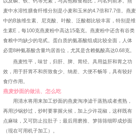
以及磷、铁、钙等元素，与其他粮食相比，均名列前茅。燕
麦中水溶性膳食纤维分别是小麦和玉米的4.7倍和7.7倍。燕麦
中的B族维生素、尼克酸、叶酸、泛酸都比较丰富，特别是维
生素E，每100克燕麦粉中高达15毫克。燕麦粉中还含有谷类
食粮中均缺少的皂甙。蛋白质的氨基酸组成比较全面，人体
必需8种氨基酸含量均居首位，尤其是含赖氨酸高达0.68克。
燕麦性平，味甘，归肝、脾、胃经。具用益肝和胃之功
效，用于肝胃不和所致食少、纳差、大便不畅等，具有较好
食疗作用。
燕麦炒面的做法、怎么吃
用清水将用来加工炒面的燕麦淘净滤干蒸熟或者煮熟，
再用沙锅炒过，炒时要掌握火候，加上少许花椒，这样既有
点麻味，又可防止拉肚子；最后用磨推、箩筛筛细即成炒面
（现在可用机子加工）。