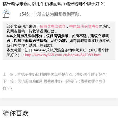
糯米粉做米糕可以用牛奶和面吗（糯米粉哪个牌子好？）
（546）个朋友认为回复得到帮助。
部分文章信息来源于
猿辅导在线教育
，
中国妇幼保健协会
网络以
及网友投稿，转载请说明出处。
※本文所涉及医学部分，仅供阅读参考。如有不适，建议立即就
医，以线下面诊医学诊断、治疗为准。
如有冒犯请直接联系本站,
我们将立即予以纠正并致歉!。
本文标题：进口Danalac乐林恩混合谷物牛奶米粉（米粉哪个牌
子好？）：
http://www.wy668.com.cn/haowu/341089.html
上一篇：
肯德基牛奶饮料的牛奶原料是什么（牛奶哪个牌子好？）
下一篇：
乳清蛋白粉能和葡萄糖牛奶一起喝吗（葡萄糖哪个牌子
好？）
猜你喜欢