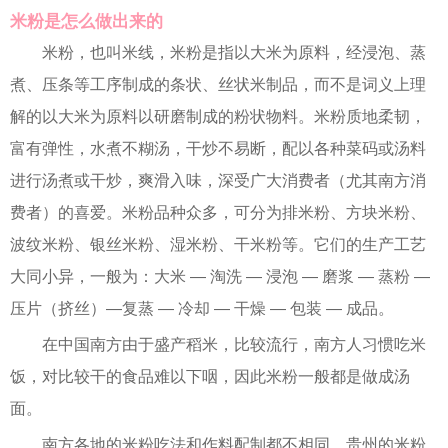
米粉是怎么做出来的
米粉，也叫米线，米粉是指以大米为原料，经浸泡、蒸
煮、压条等工序制成的条状、丝状米制品，而不是词义上理
解的以大米为原料以研磨制成的粉状物料。米粉质地柔韧，
富有弹性，水煮不糊汤，干炒不易断，配以各种菜码或汤料
进行汤煮或干炒，爽滑入味，深受广大消费者（尤其南方消
费者）的喜爱。米粉品种众多，可分为排米粉、方块米粉、
波纹米粉、银丝米粉、湿米粉、干米粉等。它们的生产工艺
大同小异，一般为：大米 — 淘洗 — 浸泡 — 磨浆 — 蒸粉 —
压片（挤丝）—复蒸 — 冷却 — 干燥 — 包装 — 成品。
在中国南方由于盛产稻米，比较流行，南方人习惯吃米
饭，对比较干的食品难以下咽，因此米粉一般都是做成汤
面。
南方各地的米粉吃法和作料配制都不相同，贵州的米粉