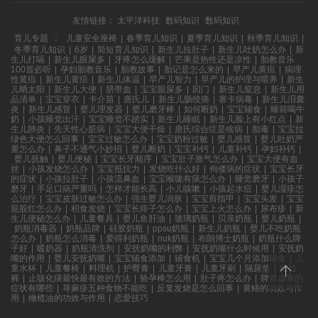
友情链接：
太平洋科技
数码知识
数码知识
育儿专题
：
儿童安全座椅
|
春季育儿知识
|
夏季育儿知识
|
秋季育儿知识
|
冬季育儿知识
|
6岁
|
简短育儿知识
|
新生儿拉肚子
|
新生儿吐奶怎么办
|
新
生儿打嗝
|
新生儿眼屎多
|
牙疼怎么缓解
|
芒果是热性还是凉性
|
胎教音乐
100首必听
|
孕妇胎教音乐
|
胎教故事
|
胎记是怎么来的
|
早产儿黄疸
|
病理
性黄疸
|
新生儿黄疸
|
新生儿体温
|
早产儿智力
|
早产儿的护理与喂养
|
新生
儿晒太阳
|
新生儿大便
|
脐带血
|
宝宝眼屎多
|
囟门
|
新生儿窒息
|
新生儿用
品清单
|
宝宝穿衣
|
卡介苗
|
唐氏儿
|
新生儿肠绞痛
|
寨卡病毒
|
新生儿泪囊
炎
|
新生儿感冒
|
婴儿理发器
|
婴儿磨牙棒
|
如何断奶
|
宝宝辅食
|
睡前喝牛
奶
|
小孩睡觉出汗
|
宝宝睡觉不踏实
|
新生儿睡眠
|
新生儿脸上有小红点
|
新
生儿肺炎
|
先天性心脏病
|
宝宝大便干燥
|
唐氏综合症是啥病
|
胎毒
|
宝宝拉
绿色大便怎么回事
|
宝宝过敏怎么办
|
宝宝奶粉过敏
|
婴儿感冒
|
婴儿吐奶严
重怎么办
|
鼻子不通气小妙招
|
婴儿断奶
|
宝宝补钙
|
儿童补钙
|
孕妇补钙
|
婴儿抚触
|
婴儿便秘
|
宝宝长牙顺序
|
宝宝肚子胀气怎么办
|
宝宝大便有血
丝
|
小孩发烧怎么办
|
宝宝抵抗力
|
发烧吃什么好
|
佝偻病的症状
|
宝宝长牙
的症状
|
小孩拉肚子
|
小孩流鼻血
|
宝宝喉咙有痰怎么办
|
睡觉磨牙
|
小孩子
磨牙
|
手足口病严重吗
|
怎样才能长高
|
小儿咳嗽
|
小孩起水痘
|
婴儿湿疹怎
么治疗
|
宝宝皮肤过敏怎么办
|
强生婴儿润肤
|
宝宝剪指甲
|
宝宝头发
|
宝宝
屁股红怎么办
|
积食发烧
|
宝宝长痱子怎么办
|
宝宝上火怎么办
|
尿布疹
|
新
生儿便秘怎么办
|
儿童餐具
|
婴儿鱼肝油
|
玻璃奶瓶
|
贝亲奶瓶
|
婴儿奶瓶
|
奶瓶消毒器
|
奶瓶品牌
|
硅胶奶瓶
|
ppsu奶瓶
|
新生儿奶瓶
|
婴儿不吃奶瓶
怎么办
|
奶瓶怎么消毒
|
爱得利奶瓶
|
nuk奶瓶
|
布朗博士奶瓶
|
奶瓶什么牌
子好
|
暖奶器
|
奶瓶清洗剂
|
安抚奶嘴的利弊
|
安抚奶嘴什么时候用
|
安抚奶
嘴的作用
|
婴儿安抚奶嘴
|
宝宝辅食添加
|
辅食机
|
宝宝几个月添加辅食
|
儿
童水杯
|
儿童餐椅
|
料理机
|
护臀膏
|
儿童牙膏
|
儿童牙刷
|
隔尿垫
|
拉拉
裤
|
止咳化痰最快最有效的方法
|
验孕棒怎么用
|
肚子疼怎么办
|
脾胃虚寒的
症状有哪些
|
荨麻疹五种食物不能吃
|
反复发烧是怎么回事
|
黄鳝的功效与作
用
|
橄榄油的功效与作用
|
恋爱技巧