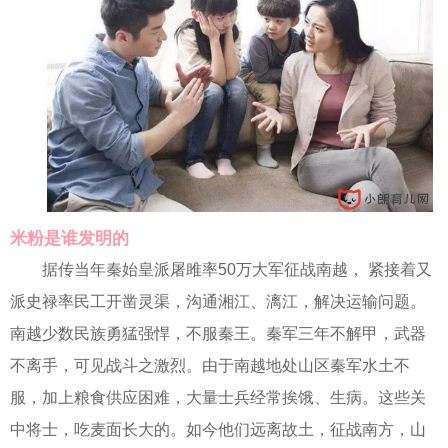
米粉是谁发明的
据传当年秦始皇派屠雎率50万大军征战南越， 紧接着又
派史禄率民工开凿灵渠，沟通湘江、漓江，解决运输问题。
南越少数民族勇猛强悍，不服秦王。秦军三年不解甲，武器
不离手，可见战斗之激烈。由于南越地处山区秦军水土不
服，加上粮食供应困难，大量士兵经常挨饿、生病。这些关
中将士，吃麦面长大的。如今他们远离故土，征战南方，山