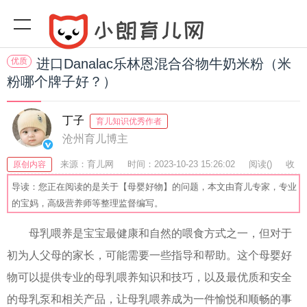
优质
进口Danalac乐林恩混合谷物牛奶米粉（米
粉哪个牌子好？）
丁子
育儿知识优秀作者
沧州育儿博主
来源：育儿网
时间：2023-10-23 15:26:02
阅读(
)
收
原创内容
藏：48
分享：76
爆
导读：您正在阅读的是关于【母婴好物】的问题，本文由育儿专家，专业
的宝妈，高级营养师等整理监督编写。
母乳喂养是宝宝最健康和自然的喂食方式之一，但对于
初为人父母的家长，可能需要一些指导和帮助。这个母婴好
物可以提供专业的母乳喂养知识和技巧，以及最优质和安全
的母乳泵和相关产品，让母乳喂养成为一件愉悦和顺畅的事