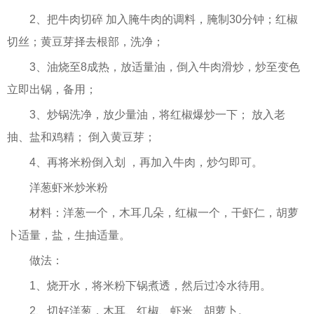
2、把牛肉切碎 加入腌牛肉的调料，腌制30分钟；红椒
切丝；黄豆芽择去根部，洗净；
3、油烧至8成热，放适量油，倒入牛肉滑炒，炒至变色
立即出锅，备用；
3、炒锅洗净，放少量油，将红椒爆炒一下； 放入老
抽、盐和鸡精； 倒入黄豆芽；
4、再将米粉倒入划 ，再加入牛肉，炒匀即可。
洋葱虾米炒米粉
材料：洋葱一个，木耳几朵，红椒一个，干虾仁，胡萝
卜适量，盐，生抽适量。
做法：
1、烧开水，将米粉下锅煮透，然后过冷水待用。
2、切好洋葱，木耳、红椒、虾米、胡萝卜。