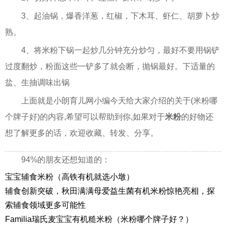
3、起油锅，爆香洋葱，红椒，下木耳、虾仁、胡萝卜炒
熟。
4、将米粉下锅一起炒几分钟充分炒匀，最好不要用锅铲
过度翻炒，粉面这些一铲多了就会断，抛锅最好。下适量的
盐、生抽调味出锅
上面就是小朗育儿网小编今天给大家介绍的关于(米粉哪
个牌子好)的内容,希望可以帮助到你,如果对于
米粉
的好物还
想了解更多的话，欢迎收藏、转发、分享。
94%的朋友还想知道的：
宝宝辅食米粉（高铁有机就选小墩）
辅食创新突破，秋田满满母爱益生菌有机米粉惊艳亮相，探
索辅食领域更多可能性
Familia瑞氏麦宝宝有机糙米粉（米粉哪个牌子好？）