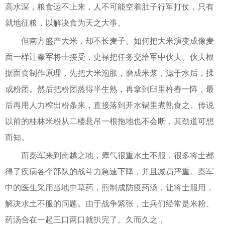
高水深，粮食运不上来，人不可能空着肚子行军打仗，只有
就地征粮，以解决食为天之大事。
但南方盛产大米，却不长麦子。如何把大米演变成像麦
面一样让秦军将士接受，史禄把任务交给军中伙夫。伙夫根
据面食制作原理，先把大米泡胀，磨成米浆，滤干水后，揉
成粉团。然后把粉团蒸得半生熟，再拿到臼里杵舂一阵，最
后再用人力榨出粉条来，直接落到开水锅里煮熟食之。传说
以前的桂林米粉从二楼悬吊一根拖地也不会断，其劲道可想
而知。
而秦军来到南越之地，瘴气很重水土不服，很多将士都
得了疾病各个部队的战斗力急速下降，并且减员严重。秦军
中的医生采用当地中草药，煎制成防疫药汤，让将士服用，
解决水土不服的问题。由于战争紧张，士兵们经常是米粉、
药汤合在一起三口两口就扒完了。久而久之，