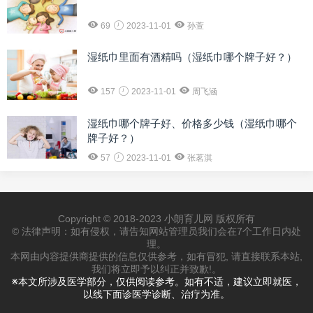
69
2023-11-01
孙萱
湿纸巾里面有酒精吗（湿纸巾哪个牌子好？）
157
2023-11-01
周飞涵
湿纸巾哪个牌子好、价格多少钱（湿纸巾哪个
牌子好？）
57
2023-11-01
张茗淇
Copyright © 2018-2023 小朗育儿网 版权所有
© 法律声明：如有侵权，请告知网站管理员我们会在7个工作日内处
理。
本网由内容提供商提供的信息仅供参考，如有冒犯, 请直接联系本站,
我们将立即予以纠正并致歉!。
※本文所涉及医学部分，仅供阅读参考。如有不适，建议立即就医，
以线下面诊医学诊断、治疗为准。