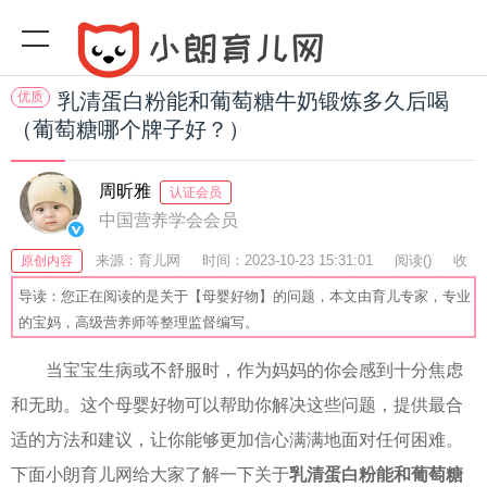
优质
乳清蛋白粉能和葡萄糖牛奶锻炼多久后喝
（葡萄糖哪个牌子好？）
周昕雅
认证会员
中国营养学会会员
来源：育儿网
时间：2023-10-23 15:31:01
阅读(
)
收
原创内容
藏：25
分享：57
爆
导读：您正在阅读的是关于【母婴好物】的问题，本文由育儿专家，专业
的宝妈，高级营养师等整理监督编写。
当宝宝生病或不舒服时，作为妈妈的你会感到十分焦虑
和无助。这个母婴好物可以帮助你解决这些问题，提供最合
适的方法和建议，让你能够更加信心满满地面对任何困难。
下面小朗育儿网给大家了解一下关于
乳清蛋白粉能和葡萄糖