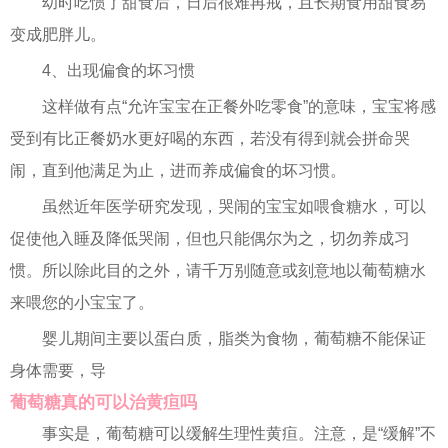
幼时吃惯了甜食后，日后很难再戒，且长期食用甜食易
变成肥胖儿。
4、出现偏食的坏习惯
这样做有点“允许宝宝在正餐外吃零食”的意味，宝宝将感
受到有比正餐奶水更好喝的东西，若没有得到就会拼命哭
闹，直到他满足为止，进而养成偏食的坏习惯。
虽然近年医学研究发现，哭闹的宝宝如喂食糖水，可以
促使他入睡及降低哭闹，但也只能偶尔为之，切勿养成习
惯。所以除此目的之外，请千万别随意或刻意地以葡萄糖水
来喂您的小宝宝了。
婴儿期间主要以蛋白质，脂类为食物，葡萄糖不能保证
身体需要，导
葡萄糖真的可以治黄疸吗
事实是，葡萄糖可以缓解生理性黄疸。注意，是“缓解”不