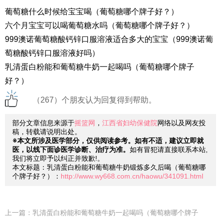
葡萄糖什么时候给宝宝喝（葡萄糖哪个牌子好？）
六个月宝宝可以喝葡萄糖水吗（葡萄糖哪个牌子好？）
999澳诺葡萄糖酸钙锌口服溶液适合多大的宝宝（999澳诺葡
萄糖酸钙锌口服溶液好吗）
乳清蛋白粉能和葡萄糖牛奶一起喝吗（葡萄糖哪个牌子
好？）
（267）个朋友认为回复得到帮助。
部分文章信息来源于
摇篮网
，
江西省妇幼保健院
网络以及网友投
稿，转载请说明出处。
※本文所涉及医学部分，仅供阅读参考。如有不适，建议立即就
医，以线下面诊医学诊断、治疗为准。
如有冒犯请直接联系本站,
我们将立即予以纠正并致歉!。
本文标题：乳清蛋白粉能和葡萄糖牛奶锻炼多久后喝（葡萄糖哪
个牌子好？）：
http://www.wy668.com.cn/haowu/341091.html
上一篇：
乳清蛋白粉能和葡萄糖牛奶一起喝吗（葡萄糖哪个牌子