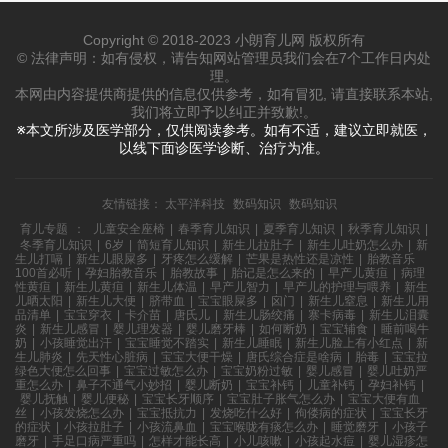
Copyright © 2018-2023 小朗育儿网 版权所有
© 法律声明：如有侵权，请告知网站管理员我们会在7个工作日内处
理。
本网由内容提供商提供的信息仅供参考，如有冒犯, 请直接联系本站,
我们将立即予以纠正并致歉!。
※本文所涉及医学部分，仅供阅读参考。如有不适，建议立即就医，
以线下面诊医学诊断、治疗为准。
友情链接：
太平洋科技
数码知识
数码知识
育儿专题
：
儿童安全座椅
|
春季育儿知识
|
夏季育儿知识
|
秋季育儿知识
|
冬季育儿知识
|
6岁
|
简短育儿知识
|
新生儿拉肚子
|
新生儿吐奶怎么办
|
新
生儿打嗝
|
新生儿眼屎多
|
牙疼怎么缓解
|
芒果是热性还是凉性
|
胎教音乐
100首必听
|
孕妇胎教音乐
|
胎教故事
|
胎记是怎么来的
|
早产儿黄疸
|
病理
性黄疸
|
新生儿黄疸
|
新生儿体温
|
早产儿智力
|
早产儿的护理与喂养
|
新生
儿晒太阳
|
新生儿大便
|
脐带血
|
宝宝眼屎多
|
囟门
|
新生儿窒息
|
新生儿用
品清单
|
宝宝穿衣
|
卡介苗
|
唐氏儿
|
新生儿肠绞痛
|
寨卡病毒
|
新生儿泪囊
炎
|
新生儿感冒
|
婴儿理发器
|
婴儿磨牙棒
|
如何断奶
|
宝宝辅食
|
睡前喝牛
奶
|
小孩睡觉出汗
|
宝宝睡觉不踏实
|
新生儿睡眠
|
新生儿脸上有小红点
|
新
生儿肺炎
|
先天性心脏病
|
宝宝大便干燥
|
唐氏综合症是啥病
|
胎毒
|
宝宝拉
绿色大便怎么回事
|
宝宝过敏怎么办
|
宝宝奶粉过敏
|
婴儿感冒
|
婴儿吐奶严
重怎么办
|
鼻子不通气小妙招
|
婴儿断奶
|
宝宝补钙
|
儿童补钙
|
孕妇补钙
|
婴儿抚触
|
婴儿便秘
|
宝宝长牙顺序
|
宝宝肚子胀气怎么办
|
宝宝大便有血
丝
|
小孩发烧怎么办
|
宝宝抵抗力
|
发烧吃什么好
|
佝偻病的症状
|
宝宝长牙
的症状
|
小孩拉肚子
|
小孩流鼻血
|
宝宝喉咙有痰怎么办
|
睡觉磨牙
|
小孩子
磨牙
|
手足口病严重吗
|
怎样才能长高
|
小儿咳嗽
|
小孩起水痘
|
婴儿湿疹怎