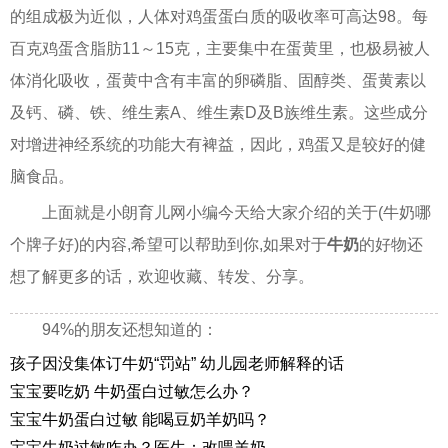
的组成极为近似，人体对鸡蛋蛋白质的吸收率可高达98。每
百克鸡蛋含脂肪11～15克，主要集中在蛋黄里，也极易被人
体消化吸收，蛋黄中含有丰富的卵磷脂、固醇类、蛋黄素以
及钙、磷、铁、维生素A、维生素D及B族维生素。这些成分
对增进神经系统的功能大有裨益，因此，鸡蛋又是较好的健
脑食品。
上面就是小朗育儿网小编今天给大家介绍的关于(牛奶哪
个牌子好)的内容,希望可以帮助到你,如果对于
牛奶
的好物还
想了解更多的话，欢迎收藏、转发、分享。
94%的朋友还想知道的：
孩子因没集体订牛奶“罚站” 幼儿园老师解释的话
宝宝要吃奶 牛奶蛋白过敏怎么办？
宝宝牛奶蛋白过敏 能喝豆奶羊奶吗？
宝宝牛奶过敏咋办？医生：改喂羊奶