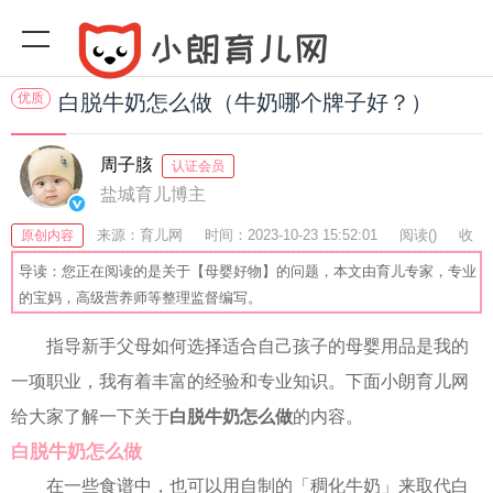
优质
白脱牛奶怎么做（牛奶哪个牌子好？）
周子胲
认证会员
盐城育儿博主
来源：育儿网
时间：2023-10-23 15:52:01
阅读(
)
收
原创内容
藏：20
分享：46
爆
导读：您正在阅读的是关于【母婴好物】的问题，本文由育儿专家，专业
的宝妈，高级营养师等整理监督编写。
指导新手父母如何选择适合自己孩子的母婴用品是我的
一项职业，我有着丰富的经验和专业知识。下面小朗育儿网
给大家了解一下关于
白脱牛奶怎么做
的内容。
白脱牛奶怎么做
在一些食谱中，也可以用自制的「稠化牛奶」来取代白