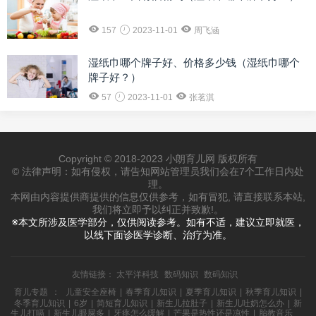
157
2023-11-01
周飞涵
湿纸巾哪个牌子好、价格多少钱（湿纸巾哪个
牌子好？）
57
2023-11-01
张茗淇
Copyright © 2018-2023 小朗育儿网 版权所有
© 法律声明：如有侵权，请告知网站管理员我们会在7个工作日内处
理。
本网由内容提供商提供的信息仅供参考，如有冒犯, 请直接联系本站,
我们将立即予以纠正并致歉!。
※本文所涉及医学部分，仅供阅读参考。如有不适，建议立即就医，
以线下面诊医学诊断、治疗为准。
友情链接：
太平洋科技
数码知识
数码知识
育儿专题
：
儿童安全座椅
|
春季育儿知识
|
夏季育儿知识
|
秋季育儿知识
|
冬季育儿知识
|
6岁
|
简短育儿知识
|
新生儿拉肚子
|
新生儿吐奶怎么办
|
新
生儿打嗝
|
新生儿眼屎多
|
牙疼怎么缓解
|
芒果是热性还是凉性
|
胎教音乐