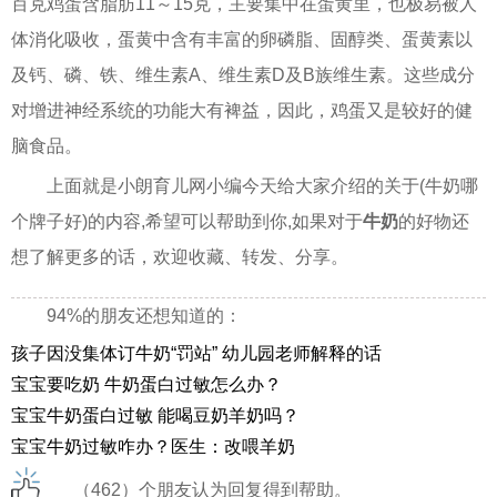
百克鸡蛋含脂肪11～15克，主要集中在蛋黄里，也极易被人
体消化吸收，蛋黄中含有丰富的卵磷脂、固醇类、蛋黄素以
及钙、磷、铁、维生素A、维生素D及B族维生素。这些成分
对增进神经系统的功能大有裨益，因此，鸡蛋又是较好的健
脑食品。
上面就是小朗育儿网小编今天给大家介绍的关于(牛奶哪
个牌子好)的内容,希望可以帮助到你,如果对于
牛奶
的好物还
想了解更多的话，欢迎收藏、转发、分享。
94%的朋友还想知道的：
孩子因没集体订牛奶“罚站” 幼儿园老师解释的话
宝宝要吃奶 牛奶蛋白过敏怎么办？
宝宝牛奶蛋白过敏 能喝豆奶羊奶吗？
宝宝牛奶过敏咋办？医生：改喂羊奶
（462）个朋友认为回复得到帮助。