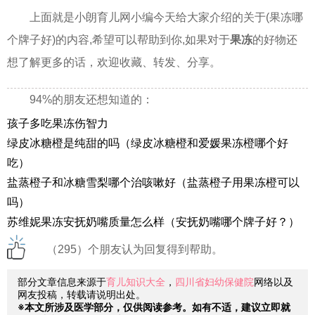
上面就是小朗育儿网小编今天给大家介绍的关于(果冻哪
个牌子好)的内容,希望可以帮助到你,如果对于
果冻
的好物还
想了解更多的话，欢迎收藏、转发、分享。
94%的朋友还想知道的：
孩子多吃果冻伤智力
绿皮冰糖橙是纯甜的吗（绿皮冰糖橙和爱媛果冻橙哪个好
吃）
盐蒸橙子和冰糖雪梨哪个治咳嗽好（盐蒸橙子用果冻橙可以
吗）
苏维妮果冻安抚奶嘴质量怎么样（安抚奶嘴哪个牌子好？）
（295）个朋友认为回复得到帮助。
部分文章信息来源于
育儿知识大全
，
四川省妇幼保健院
网络以及
网友投稿，转载请说明出处。
※本文所涉及医学部分，仅供阅读参考。如有不适，建议立即就