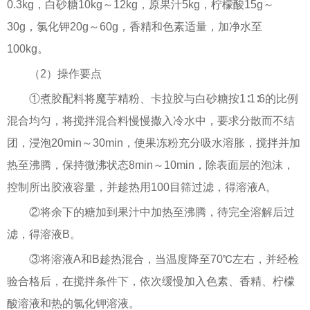
0.3kg，白砂糖10kg～12kg，原果汁5kg，柠檬酸15g～
30g，氯化钾20g～60g，香精和色素适量，加净水至
100kg。
（2）操作要点
①煮胶配料将魔芋精粉、卡拉胶与白砂糖按1∶1∶6的比例
混合均匀，将搅拌混合料慢慢撒入冷水中，要求分散而不结
团，浸泡20min～30min，使果冻粉充分吸水溶胀，搅拌并加
热至沸腾，保持微沸状态8min～10min，除表面层的泡沫，
控制所出胶液容量，并趁热用100目筛过滤，得溶液A。
②将余下的糖加到果汁中加热至沸腾，待完全溶解后过
滤，得溶液B。
③将溶液A和B趁热混合，当温度降至70℃左右，并经检
验合格后，在搅拌条件下，依次缓慢加入色素、香精、柠檬
酸溶液和热的氯化钾溶液。