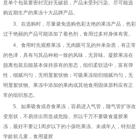
意单个包装要密封完好无破损，产品未受到污染。尽可能选
购近期生产的果冻十大品牌产品。
3、在选购时，尽量避免选购色彩太艳的果冻产品，色彩
过于艳丽的产品可能添加了着色剂，食用过多对身体有害。
4、食用时先观察果冻，无肉眼可见的外来杂质，有正常
的色泽，具有与其品种相一致的风味，无异味。凝胶果冻在
脱离包装后能基本保持原有的形态，组织柔软适中，富有弹
性，细腻均匀，无明显絮状物；可吸果冻组织细腻均匀，无
明显絮状物。果冻中添加的果肉或其他食用固体原料应有正
常的组织形态。
5、如果吸食或吞食果冻，容易进入气管，随气管扩张改
变形状，不易排出而造成危险。所以千万不要吸食凝胶果
冻，最好不要让1周岁以下的小孩吃果冻。未成年人，特别是
学龄前儿童，食用凝胶