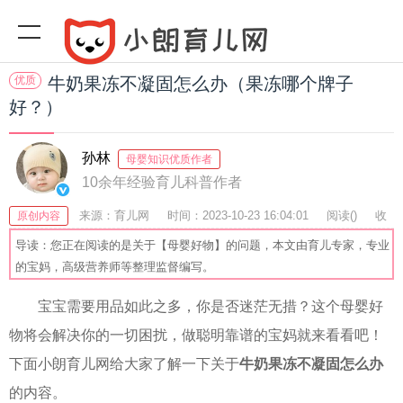
优质
牛奶果冻不凝固怎么办（果冻哪个牌子
好？）
孙林
母婴知识优质作者
10余年经验育儿科普作者
来源：育儿网
时间：2023-10-23 16:04:01
阅读(
)
收
原创内容
藏：51
分享：40
爆
导读：您正在阅读的是关于【母婴好物】的问题，本文由育儿专家，专业
的宝妈，高级营养师等整理监督编写。
宝宝需要用品如此之多，你是否迷茫无措？这个母婴好
物将会解决你的一切困扰，做聪明靠谱的宝妈就来看看吧！
下面小朗育儿网给大家了解一下关于
牛奶果冻不凝固怎么办
的内容。