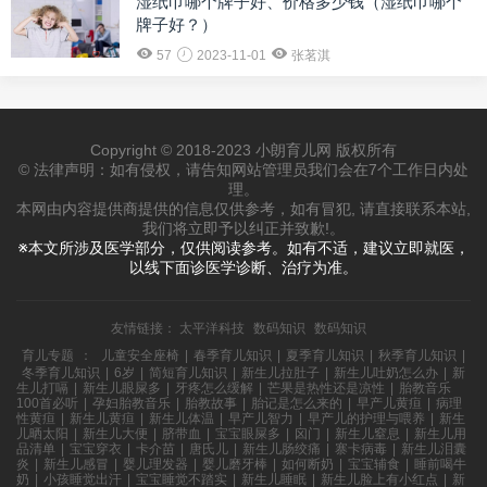
湿纸巾哪个牌子好、价格多少钱（湿纸巾哪个
牌子好？）
57
2023-11-01
张茗淇
Copyright © 2018-2023 小朗育儿网 版权所有
© 法律声明：如有侵权，请告知网站管理员我们会在7个工作日内处
理。
本网由内容提供商提供的信息仅供参考，如有冒犯, 请直接联系本站,
我们将立即予以纠正并致歉!。
※本文所涉及医学部分，仅供阅读参考。如有不适，建议立即就医，
以线下面诊医学诊断、治疗为准。
友情链接：
太平洋科技
数码知识
数码知识
育儿专题
：
儿童安全座椅
|
春季育儿知识
|
夏季育儿知识
|
秋季育儿知识
|
冬季育儿知识
|
6岁
|
简短育儿知识
|
新生儿拉肚子
|
新生儿吐奶怎么办
|
新
生儿打嗝
|
新生儿眼屎多
|
牙疼怎么缓解
|
芒果是热性还是凉性
|
胎教音乐
100首必听
|
孕妇胎教音乐
|
胎教故事
|
胎记是怎么来的
|
早产儿黄疸
|
病理
性黄疸
|
新生儿黄疸
|
新生儿体温
|
早产儿智力
|
早产儿的护理与喂养
|
新生
儿晒太阳
|
新生儿大便
|
脐带血
|
宝宝眼屎多
|
囟门
|
新生儿窒息
|
新生儿用
品清单
|
宝宝穿衣
|
卡介苗
|
唐氏儿
|
新生儿肠绞痛
|
寨卡病毒
|
新生儿泪囊
炎
|
新生儿感冒
|
婴儿理发器
|
婴儿磨牙棒
|
如何断奶
|
宝宝辅食
|
睡前喝牛
奶
|
小孩睡觉出汗
|
宝宝睡觉不踏实
|
新生儿睡眠
|
新生儿脸上有小红点
|
新