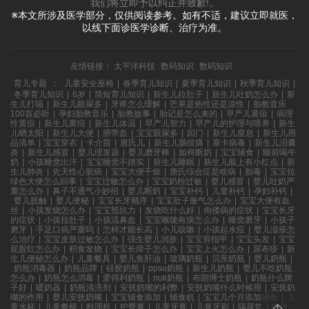
我们将立即予以纠正并致歉!。
※本文所涉及医学部分，仅供阅读参考。如有不适，建议立即就医，
以线下面诊医学诊断、治疗为准。
友情链接：
太平洋科技
数码知识
数码知识
育儿专题
：
儿童安全座椅
|
春季育儿知识
|
夏季育儿知识
|
秋季育儿知识
|
冬季育儿知识
|
6岁
|
简短育儿知识
|
新生儿拉肚子
|
新生儿吐奶怎么办
|
新
生儿打嗝
|
新生儿眼屎多
|
牙疼怎么缓解
|
芒果是热性还是凉性
|
胎教音乐
100首必听
|
孕妇胎教音乐
|
胎教故事
|
胎记是怎么来的
|
早产儿黄疸
|
病理
性黄疸
|
新生儿黄疸
|
新生儿体温
|
早产儿智力
|
早产儿的护理与喂养
|
新生
儿晒太阳
|
新生儿大便
|
脐带血
|
宝宝眼屎多
|
囟门
|
新生儿窒息
|
新生儿用
品清单
|
宝宝穿衣
|
卡介苗
|
唐氏儿
|
新生儿肠绞痛
|
寨卡病毒
|
新生儿泪囊
炎
|
新生儿感冒
|
婴儿理发器
|
婴儿磨牙棒
|
如何断奶
|
宝宝辅食
|
睡前喝牛
奶
|
小孩睡觉出汗
|
宝宝睡觉不踏实
|
新生儿睡眠
|
新生儿脸上有小红点
|
新
生儿肺炎
|
先天性心脏病
|
宝宝大便干燥
|
唐氏综合症是啥病
|
胎毒
|
宝宝拉
绿色大便怎么回事
|
宝宝过敏怎么办
|
宝宝奶粉过敏
|
婴儿感冒
|
婴儿吐奶严
重怎么办
|
鼻子不通气小妙招
|
婴儿断奶
|
宝宝补钙
|
儿童补钙
|
孕妇补钙
|
婴儿抚触
|
婴儿便秘
|
宝宝长牙顺序
|
宝宝肚子胀气怎么办
|
宝宝大便有血
丝
|
小孩发烧怎么办
|
宝宝抵抗力
|
发烧吃什么好
|
佝偻病的症状
|
宝宝长牙
的症状
|
小孩拉肚子
|
小孩流鼻血
|
宝宝喉咙有痰怎么办
|
睡觉磨牙
|
小孩子
磨牙
|
手足口病严重吗
|
怎样才能长高
|
小儿咳嗽
|
小孩起水痘
|
婴儿湿疹怎
么治疗
|
宝宝皮肤过敏怎么办
|
强生婴儿润肤
|
宝宝剪指甲
|
宝宝头发
|
宝宝
屁股红怎么办
|
积食发烧
|
宝宝长痱子怎么办
|
宝宝上火怎么办
|
尿布疹
|
新
生儿便秘怎么办
|
儿童餐具
|
婴儿鱼肝油
|
玻璃奶瓶
|
贝亲奶瓶
|
婴儿奶瓶
|
奶瓶消毒器
|
奶瓶品牌
|
硅胶奶瓶
|
ppsu奶瓶
|
新生儿奶瓶
|
婴儿不吃奶瓶
怎么办
|
奶瓶怎么消毒
|
爱得利奶瓶
|
nuk奶瓶
|
布朗博士奶瓶
|
奶瓶什么牌
子好
|
暖奶器
|
奶瓶清洗剂
|
安抚奶嘴的利弊
|
安抚奶嘴什么时候用
|
安抚奶
嘴的作用
|
婴儿安抚奶嘴
|
宝宝辅食添加
|
辅食机
|
宝宝几个月添加辅食
|
儿
童水杯
|
儿童餐椅
|
料理机
|
护臀膏
|
儿童牙膏
|
儿童牙刷
|
隔尿垫
|
拉拉