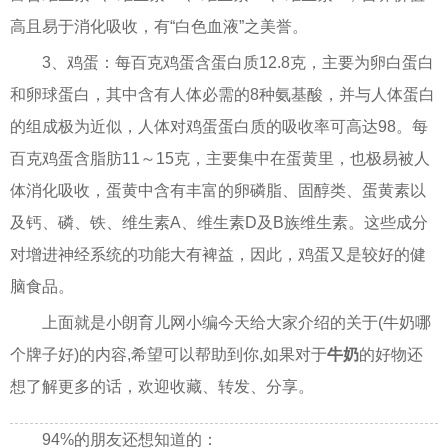
高且易于消化吸收，有“白色血液”之美誉。
3、鸡蛋：每百克鸡蛋含蛋白质12.8克，主要为卵白蛋白
和卵球蛋白，其中含有人体必需的8种氨基酸，并与人体蛋白
的组成极为近似，人体对鸡蛋蛋白质的吸收率可高达98。每
百克鸡蛋含脂肪11～15克，主要集中在蛋黄里，也极易被人
体消化吸收，蛋黄中含有丰富的卵磷脂、固醇类、蛋黄素以
及钙、磷、铁、维生素A、维生素D及B族维生素。这些成分
对增进神经系统的功能大有裨益，因此，鸡蛋又是较好的健
脑食品。
上面就是小朗育儿网小编今天给大家介绍的关于(牛奶哪
个牌子好)的内容,希望可以帮助到你,如果对于
牛奶
的好物还
想了解更多的话，欢迎收藏、转发、分享。
94%的朋友还想知道的：