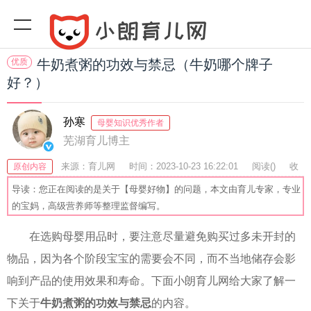
优质
牛奶煮粥的功效与禁忌（牛奶哪个牌子
好？）
孙寒
母婴知识优秀作者
芜湖育儿博主
来源：育儿网
时间：2023-10-23 16:22:01
阅读(
)
收
原创内容
藏：55
分享：52
爆
导读：您正在阅读的是关于【母婴好物】的问题，本文由育儿专家，专业
的宝妈，高级营养师等整理监督编写。
在选购母婴用品时，要注意尽量避免购买过多未开封的
物品，因为各个阶段宝宝的需要会不同，而不当地储存会影
响到产品的使用效果和寿命。下面小朗育儿网给大家了解一
下关于
牛奶煮粥的功效与禁忌
的内容。