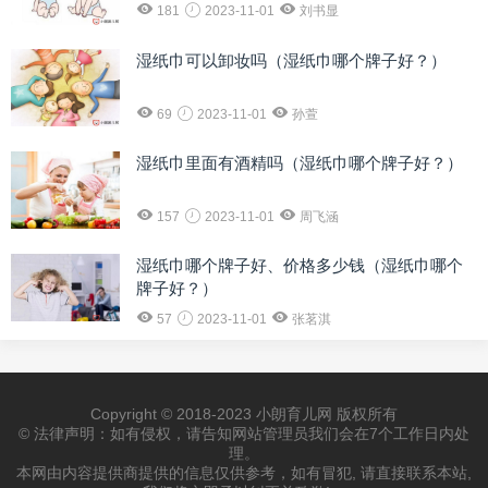
181
2023-11-01
刘书显
湿纸巾可以卸妆吗（湿纸巾哪个牌子好？）
69
2023-11-01
孙萱
湿纸巾里面有酒精吗（湿纸巾哪个牌子好？）
157
2023-11-01
周飞涵
湿纸巾哪个牌子好、价格多少钱（湿纸巾哪个
牌子好？）
57
2023-11-01
张茗淇
Copyright © 2018-2023 小朗育儿网 版权所有
© 法律声明：如有侵权，请告知网站管理员我们会在7个工作日内处
理。
本网由内容提供商提供的信息仅供参考，如有冒犯, 请直接联系本站,