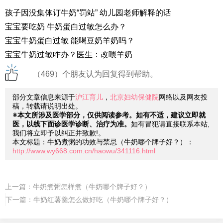
孩子因没集体订牛奶“罚站” 幼儿园老师解释的话
宝宝要吃奶 牛奶蛋白过敏怎么办？
宝宝牛奶蛋白过敏 能喝豆奶羊奶吗？
宝宝牛奶过敏咋办？医生：改喂羊奶
（469）个朋友认为回复得到帮助。
部分文章信息来源于
沪江育儿
，
北京妇幼保健院
网络以及网友投
稿，转载请说明出处。
※本文所涉及医学部分，仅供阅读参考。如有不适，建议立即就
医，以线下面诊医学诊断、治疗为准。
如有冒犯请直接联系本站,
我们将立即予以纠正并致歉!。
本文标题：牛奶煮粥的功效与禁忌（牛奶哪个牌子好？）：
http://www.wy668.com.cn/haowu/341116.html
上一篇：
牛奶煮粥怎样煮（牛奶哪个牌子好？）
下一篇：
牛奶红薯羹怎么做好吃（牛奶哪个牌子好？）