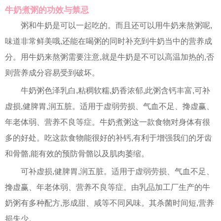
牛奶煮粥的功效与禁忌
粥和牛奶是可以一起吃的。而且还可以用牛奶来熬粥呢,
味道非常鲜美哦,还能在喝粥的同时补充到牛奶当中的营养成
分。用牛奶来熬粥需要注意,就是牛奶是不可以高温加热的,否
则营养成分容易受到破坏。
牛奶粥色泽乳白,粘稠软糯,奶香浓郁,此粥含钙丰富,可补
虚损,健脾胃,润五脏。适用于虚弱劳损、气血不足、搀虚赢、
年老体弱、营养不良等症。牛奶煮粥这一款食物对身体有很
多的好处。吃这款食物能很好的补钙,有利于增强我们的牙齿
和骨骼,能有效的预防骨骼以及肌肉萎缩。
可补虚损,健脾胃,润五脏。适用于虚弱劳损、气血不足、
搀虚赢、年老体弱、营养不良等症。由乳品加工厂生产的牛
奶粥有多种配方,形成甜、咸等不同风味。其杀菌时间短,营养
损失少。