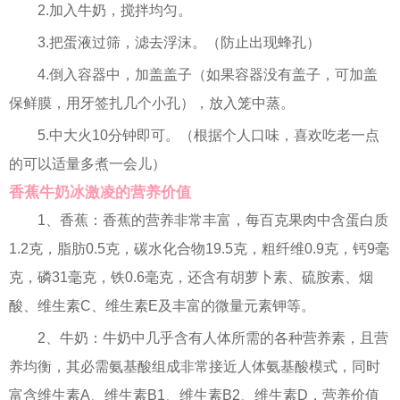
2.加入牛奶，搅拌均匀。
3.把蛋液过筛，滤去浮沫。（防止出现蜂孔）
4.倒入容器中，加盖盖子（如果容器没有盖子，可加盖
保鲜膜，用牙签扎几个小孔），放入笼中蒸。
5.中大火10分钟即可。（根据个人口味，喜欢吃老一点
的可以适量多煮一会儿）
香蕉牛奶冰激凌的营养价值
1、香蕉：香蕉的营养非常丰富，每百克果肉中含蛋白质
1.2克，脂肪0.5克，碳水化合物19.5克，粗纤维0.9克，钙9毫
克，磷31毫克，铁0.6毫克，还含有胡萝卜素、硫胺素、烟
酸、维生素C、维生素E及丰富的微量元素钾等。
2、牛奶：牛奶中几乎含有人体所需的各种营养素，且营
养均衡，其必需氨基酸组成非常接近人体氨基酸模式，同时
富含维生素A、维生素B1、维生素B2、维生素D，营养价值