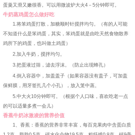
蛋羹又滑又嫩很香。可以用微波炉大火4－5分钟即可。
牛奶蒸鸡蛋怎么做好吃
1.将笨鸡蛋打散，加糖顺时针搅拌均匀。（有的人可能
不知道什么是笨鸡蛋，其实，笨鸡蛋就是由吃天然食物散养
鸡所下的鸡蛋，也叫做土鸡蛋）
2.加入牛奶，搅拌均匀。
3.把蛋液过筛，滤去浮沫。（防止出现蜂孔）
4.倒入容器中，加盖盖子（如果容器没有盖子，可加盖
保鲜膜，用牙签扎几个小孔），放入笼中蒸。
5.中大火10分钟即可。（根据个人口味，喜欢吃老一点
的可以适量多煮一会儿）
香蕉牛奶冰激凌的营养价值
1、香蕉：香蕉的营养非常丰富，每百克果肉中含蛋白质
1.2克，脂肪0.5克，碳水化合物19.5克，粗纤维0.9克，钙9毫