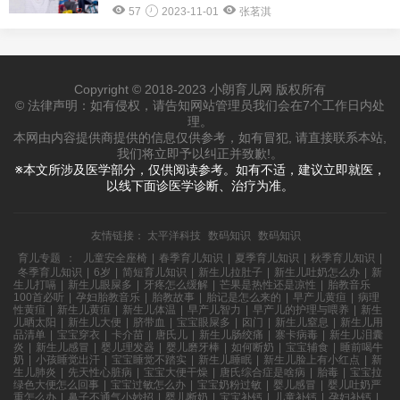
57
2023-11-01
张茗淇
Copyright © 2018-2023 小朗育儿网 版权所有
© 法律声明：如有侵权，请告知网站管理员我们会在7个工作日内处
理。
本网由内容提供商提供的信息仅供参考，如有冒犯, 请直接联系本站,
我们将立即予以纠正并致歉!。
※本文所涉及医学部分，仅供阅读参考。如有不适，建议立即就医，
以线下面诊医学诊断、治疗为准。
友情链接：
太平洋科技
数码知识
数码知识
育儿专题
：
儿童安全座椅
|
春季育儿知识
|
夏季育儿知识
|
秋季育儿知识
|
冬季育儿知识
|
6岁
|
简短育儿知识
|
新生儿拉肚子
|
新生儿吐奶怎么办
|
新
生儿打嗝
|
新生儿眼屎多
|
牙疼怎么缓解
|
芒果是热性还是凉性
|
胎教音乐
100首必听
|
孕妇胎教音乐
|
胎教故事
|
胎记是怎么来的
|
早产儿黄疸
|
病理
性黄疸
|
新生儿黄疸
|
新生儿体温
|
早产儿智力
|
早产儿的护理与喂养
|
新生
儿晒太阳
|
新生儿大便
|
脐带血
|
宝宝眼屎多
|
囟门
|
新生儿窒息
|
新生儿用
品清单
|
宝宝穿衣
|
卡介苗
|
唐氏儿
|
新生儿肠绞痛
|
寨卡病毒
|
新生儿泪囊
炎
|
新生儿感冒
|
婴儿理发器
|
婴儿磨牙棒
|
如何断奶
|
宝宝辅食
|
睡前喝牛
奶
|
小孩睡觉出汗
|
宝宝睡觉不踏实
|
新生儿睡眠
|
新生儿脸上有小红点
|
新
生儿肺炎
|
先天性心脏病
|
宝宝大便干燥
|
唐氏综合症是啥病
|
胎毒
|
宝宝拉
绿色大便怎么回事
|
宝宝过敏怎么办
|
宝宝奶粉过敏
|
婴儿感冒
|
婴儿吐奶严
重怎么办
|
鼻子不通气小妙招
|
婴儿断奶
|
宝宝补钙
|
儿童补钙
|
孕妇补钙
|