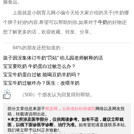
脑食品。
上面就是小朗育儿网小编今天给大家介绍的关于(牛奶哪
个牌子好)的内容,希望可以帮助到你,如果对于
牛奶
的好物还
想了解更多的话，欢迎收藏、转发、分享。
94%的朋友还想知道的：
孩子因没集体订牛奶“罚站” 幼儿园老师解释的话
宝宝要吃奶 牛奶蛋白过敏怎么办？
宝宝牛奶蛋白过敏 能喝豆奶羊奶吗？
宝宝牛奶过敏咋办？医生：改喂羊奶
（500）个朋友认为回复得到帮助。
部分文章信息来源于
摇篮网
，
云南省妇幼保健院
网络以及网友投
稿，转载请说明出处。
※本文所涉及医学部分，仅供阅读参考。如有不适，建议立即就
医，以线下面诊医学诊断、治疗为准。
如有冒犯请直接联系本站,
我们将立即予以纠正并致歉!。