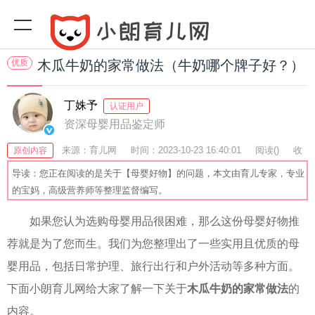
优质
木瓜牛奶的家常做法（牛奶哪个牌子好？）
丁姝予
认证用户
资深母婴用品鉴定师
来源：育儿网
时间：2023-10-23 16:40:01
阅读(
)
收
原创内容
藏：44
分享：75
爆
导读：您正在阅读的是关于【母婴好物】的问题，本文由育儿专家，专业
的宝妈，高级营养师等整理监督编写。
如果您认为选购母婴用品很困难，那么这份母婴好物推
荐就是为了您而生。我们为您整理出了一些实用且优质的母
婴用品，包括日常护理、旅行出行和户外活动等多种方面。
下面小朗育儿网给大家了解一下关于
木瓜牛奶的家常做法
的
内容。