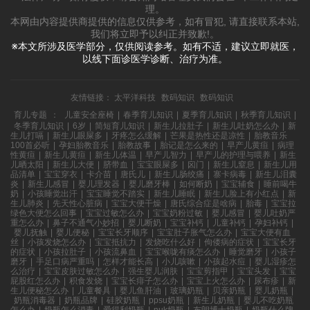
理。
本网由内容提供商提供的信息仅供参考，如有冒犯, 请直接联系本站,
我们将立即予以纠正并致歉!。
※本文所涉及医学部分，仅供阅读参考。如有不适，建议立即就医，
以线下面诊医学诊断、治疗为准。
友情链接：
太平洋科技
数码知识
数码知识
育儿专题
：
儿童安全座椅
|
春季育儿知识
|
夏季育儿知识
|
秋季育儿知识
|
冬季育儿知识
|
6岁
|
简短育儿知识
|
新生儿拉肚子
|
新生儿吐奶怎么办
|
新
生儿打嗝
|
新生儿眼屎多
|
牙疼怎么缓解
|
芒果是热性还是凉性
|
胎教音乐
100首必听
|
孕妇胎教音乐
|
胎教故事
|
胎记是怎么来的
|
早产儿黄疸
|
病理
性黄疸
|
新生儿黄疸
|
新生儿体温
|
早产儿智力
|
早产儿的护理与喂养
|
新生
儿晒太阳
|
新生儿大便
|
脐带血
|
宝宝眼屎多
|
囟门
|
新生儿窒息
|
新生儿用
品清单
|
宝宝穿衣
|
卡介苗
|
唐氏儿
|
新生儿肠绞痛
|
寨卡病毒
|
新生儿泪囊
炎
|
新生儿感冒
|
婴儿理发器
|
婴儿磨牙棒
|
如何断奶
|
宝宝辅食
|
睡前喝牛
奶
|
小孩睡觉出汗
|
宝宝睡觉不踏实
|
新生儿睡眠
|
新生儿脸上有小红点
|
新
生儿肺炎
|
先天性心脏病
|
宝宝大便干燥
|
唐氏综合症是啥病
|
胎毒
|
宝宝拉
绿色大便怎么回事
|
宝宝过敏怎么办
|
宝宝奶粉过敏
|
婴儿感冒
|
婴儿吐奶严
重怎么办
|
鼻子不通气小妙招
|
婴儿断奶
|
宝宝补钙
|
儿童补钙
|
孕妇补钙
|
婴儿抚触
|
婴儿便秘
|
宝宝长牙顺序
|
宝宝肚子胀气怎么办
|
宝宝大便有血
丝
|
小孩发烧怎么办
|
宝宝抵抗力
|
发烧吃什么好
|
佝偻病的症状
|
宝宝长牙
的症状
|
小孩拉肚子
|
小孩流鼻血
|
宝宝喉咙有痰怎么办
|
睡觉磨牙
|
小孩子
磨牙
|
手足口病严重吗
|
怎样才能长高
|
小儿咳嗽
|
小孩起水痘
|
婴儿湿疹怎
么治疗
|
宝宝皮肤过敏怎么办
|
强生婴儿润肤
|
宝宝剪指甲
|
宝宝头发
|
宝宝
屁股红怎么办
|
积食发烧
|
宝宝长痱子怎么办
|
宝宝上火怎么办
|
尿布疹
|
新
生儿便秘怎么办
|
儿童餐具
|
婴儿鱼肝油
|
玻璃奶瓶
|
贝亲奶瓶
|
婴儿奶瓶
|
奶瓶消毒器
|
奶瓶品牌
|
硅胶奶瓶
|
ppsu奶瓶
|
新生儿奶瓶
|
婴儿不吃奶瓶
怎么办
|
奶瓶怎么消毒
|
爱得利奶瓶
|
nuk奶瓶
|
布朗博士奶瓶
|
奶瓶什么牌