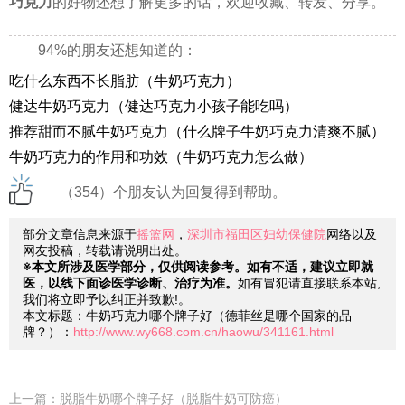
巧克力
的好物还想了解更多的话，欢迎收藏、转发、分享。
94%的朋友还想知道的：
吃什么东西不长脂肪（牛奶巧克力）
健达牛奶巧克力（健达巧克力小孩子能吃吗）
推荐甜而不腻牛奶巧克力（什么牌子牛奶巧克力清爽不腻）
牛奶巧克力的作用和功效（牛奶巧克力怎么做）
（354）个朋友认为回复得到帮助。
部分文章信息来源于
摇篮网
，
深圳市福田区妇幼保健院
网络以及
网友投稿，转载请说明出处。
※本文所涉及医学部分，仅供阅读参考。如有不适，建议立即就
医，以线下面诊医学诊断、治疗为准。
如有冒犯请直接联系本站,
我们将立即予以纠正并致歉!。
本文标题：牛奶巧克力哪个牌子好（德菲丝是哪个国家的品
牌？）：
http://www.wy668.com.cn/haowu/341161.html
上一篇：
脱脂牛奶哪个牌子好（脱脂牛奶可防癌）