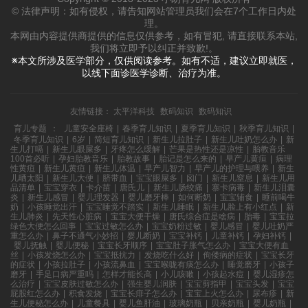
© 法律声明：如有侵权，请告知网站管理员我们会在7个工作日内处
理。
本网由内容提供商提供的信息仅供参考，如有冒犯, 请直接联系本站,
我们将立即予以纠正并致歉!。
※本文所涉及医学部分，仅供阅读参考。如有不适，建议立即就医，
以线下面诊医学诊断、治疗为准。
友情链接：
太平洋科技
数码知识
数码知识
育儿专题
：
儿童安全座椅
|
春季育儿知识
|
夏季育儿知识
|
秋季育儿知识
|
冬季育儿知识
|
6岁
|
简短育儿知识
|
新生儿拉肚子
|
新生儿吐奶怎么办
|
新
生儿打嗝
|
新生儿眼屎多
|
牙疼怎么缓解
|
芒果是热性还是凉性
|
胎教音乐
100首必听
|
孕妇胎教音乐
|
胎教故事
|
胎记是怎么来的
|
早产儿黄疸
|
病理
性黄疸
|
新生儿黄疸
|
新生儿体温
|
早产儿智力
|
早产儿的护理与喂养
|
新生
儿晒太阳
|
新生儿大便
|
脐带血
|
宝宝眼屎多
|
囟门
|
新生儿窒息
|
新生儿用
品清单
|
宝宝穿衣
|
卡介苗
|
唐氏儿
|
新生儿肠绞痛
|
寨卡病毒
|
新生儿泪囊
炎
|
新生儿感冒
|
婴儿理发器
|
婴儿磨牙棒
|
如何断奶
|
宝宝辅食
|
睡前喝牛
奶
|
小孩睡觉出汗
|
宝宝睡觉不踏实
|
新生儿睡眠
|
新生儿脸上有小红点
|
新
生儿肺炎
|
先天性心脏病
|
宝宝大便干燥
|
唐氏综合症是啥病
|
胎毒
|
宝宝拉
绿色大便怎么回事
|
宝宝过敏怎么办
|
宝宝奶粉过敏
|
婴儿感冒
|
婴儿吐奶严
重怎么办
|
鼻子不通气小妙招
|
婴儿断奶
|
宝宝补钙
|
儿童补钙
|
孕妇补钙
|
婴儿抚触
|
婴儿便秘
|
宝宝长牙顺序
|
宝宝肚子胀气怎么办
|
宝宝大便有血
丝
|
小孩发烧怎么办
|
宝宝抵抗力
|
发烧吃什么好
|
佝偻病的症状
|
宝宝长牙
的症状
|
小孩拉肚子
|
小孩流鼻血
|
宝宝喉咙有痰怎么办
|
睡觉磨牙
|
小孩子
磨牙
|
手足口病严重吗
|
怎样才能长高
|
小儿咳嗽
|
小孩起水痘
|
婴儿湿疹怎
么治疗
|
宝宝皮肤过敏怎么办
|
强生婴儿润肤
|
宝宝剪指甲
|
宝宝头发
|
宝宝
屁股红怎么办
|
积食发烧
|
宝宝长痱子怎么办
|
宝宝上火怎么办
|
尿布疹
|
新
生儿便秘怎么办
|
儿童餐具
|
婴儿鱼肝油
|
玻璃奶瓶
|
贝亲奶瓶
|
婴儿奶瓶
|