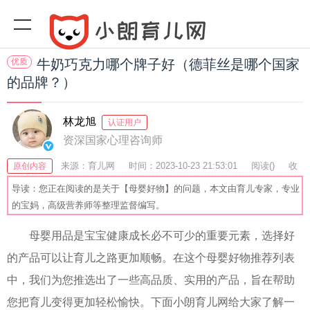
优质
牛奶巧克力哪个牌子好（德菲丝是哪个国家
的品牌？）
林龙旭
认证用户
资深国家心理咨询师
来源：育儿网
时间：2023-10-23 21:53:01
阅读(
)
收
原创内容
藏：39
分享：56
爆
导读：您正在阅读的是关于【母婴好物】的问题，本文由育儿专家，专业
的宝妈，高级营养师等整理监督编写。
母婴用品是宝宝健康成长必不可少的重要元素，选择好
的产品可以让育儿之路更加顺畅。在这个母婴好物推荐列表
中，我们为您推选出了一些高品质、实用的产品，旨在帮助
您把育儿变得更加轻松愉快。下面小朗育儿网给大家了解一