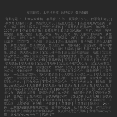
友情链接：
太平洋科技
数码知识
数码知识
育儿专题
：
儿童安全座椅
|
春季育儿知识
|
夏季育儿知识
|
秋季育儿知识
|
冬季育儿知识
|
6岁
|
简短育儿知识
|
新生儿拉肚子
|
新生儿吐奶怎么办
|
新
生儿打嗝
|
新生儿眼屎多
|
牙疼怎么缓解
|
芒果是热性还是凉性
|
胎教音乐
100首必听
|
孕妇胎教音乐
|
胎教故事
|
胎记是怎么来的
|
早产儿黄疸
|
病理
性黄疸
|
新生儿黄疸
|
新生儿体温
|
早产儿智力
|
早产儿的护理与喂养
|
新生
儿晒太阳
|
新生儿大便
|
脐带血
|
宝宝眼屎多
|
囟门
|
新生儿窒息
|
新生儿用
品清单
|
宝宝穿衣
|
卡介苗
|
唐氏儿
|
新生儿肠绞痛
|
寨卡病毒
|
新生儿泪囊
炎
|
新生儿感冒
|
婴儿理发器
|
婴儿磨牙棒
|
如何断奶
|
宝宝辅食
|
睡前喝牛
奶
|
小孩睡觉出汗
|
宝宝睡觉不踏实
|
新生儿睡眠
|
新生儿脸上有小红点
|
新
生儿肺炎
|
先天性心脏病
|
宝宝大便干燥
|
唐氏综合症是啥病
|
胎毒
|
宝宝拉
绿色大便怎么回事
|
宝宝过敏怎么办
|
宝宝奶粉过敏
|
婴儿感冒
|
婴儿吐奶严
重怎么办
|
鼻子不通气小妙招
|
婴儿断奶
|
宝宝补钙
|
儿童补钙
|
孕妇补钙
|
婴儿抚触
|
婴儿便秘
|
宝宝长牙顺序
|
宝宝肚子胀气怎么办
|
宝宝大便有血
丝
|
小孩发烧怎么办
|
宝宝抵抗力
|
发烧吃什么好
|
佝偻病的症状
|
宝宝长牙
的症状
|
小孩拉肚子
|
小孩流鼻血
|
宝宝喉咙有痰怎么办
|
睡觉磨牙
|
小孩子
磨牙
|
手足口病严重吗
|
怎样才能长高
|
小儿咳嗽
|
小孩起水痘
|
婴儿湿疹怎
么治疗
|
宝宝皮肤过敏怎么办
|
强生婴儿润肤
|
宝宝剪指甲
|
宝宝头发
|
宝宝
屁股红怎么办
|
积食发烧
|
宝宝长痱子怎么办
|
宝宝上火怎么办
|
尿布疹
|
新
生儿便秘怎么办
|
儿童餐具
|
婴儿鱼肝油
|
玻璃奶瓶
|
贝亲奶瓶
|
婴儿奶瓶
|
奶瓶消毒器
|
奶瓶品牌
|
硅胶奶瓶
|
ppsu奶瓶
|
新生儿奶瓶
|
婴儿不吃奶瓶
怎么办
|
奶瓶怎么消毒
|
爱得利奶瓶
|
nuk奶瓶
|
布朗博士奶瓶
|
奶瓶什么牌
子好
|
暖奶器
|
奶瓶清洗剂
|
安抚奶嘴的利弊
|
安抚奶嘴什么时候用
|
安抚奶
嘴的作用
|
婴儿安抚奶嘴
|
宝宝辅食添加
|
辅食机
|
宝宝几个月添加辅食
|
儿
童水杯
|
儿童餐椅
|
料理机
|
护臀膏
|
儿童牙膏
|
儿童牙刷
|
隔尿垫
|
拉拉
裤
|
止咳化痰最快最有效的方法
|
验孕棒怎么用
|
肚子疼怎么办
|
脾胃虚寒的
症状有哪些
|
荨麻疹五种食物不能吃
|
反复发烧是怎么回事
|
黄鳝的功效与作
用
|
橄榄油的功效与作用
|
恋爱技巧