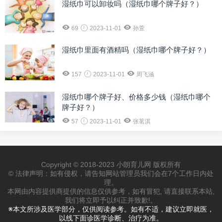
湿纸巾可以卸妆吗（湿纸巾哪个牌子好？）
69
2023-11-01
孙萱
湿纸巾里面有酒精吗（湿纸巾哪个牌子好？）
157
2023-11-01
周飞涵
湿纸巾哪个牌子好、价格多少钱（湿纸巾哪个
牌子好？）
57
2023-11-01
张茗淇
Copyright © 2018-2023 小朗育儿网 版权所有
© 法律声明：如有侵权，请告知网站管理员我们会在7个工作日内处
理。
本网由内容提供商提供的信息仅供参考，如有冒犯, 请直接联系本站,
我们将立即予以纠正并致歉!。
※本文所涉及医学部分，仅供阅读参考。如有不适，建议立即就医，
以线下面诊医学诊断、治疗为准。