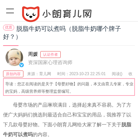
优质
脱脂牛奶可以煮吗（脱脂牛奶哪个牌子
好？）
周媛
认证作者
资深国家心理咨询师
来源：育儿网
时间：2023-10-23 22:25:01
阅读(
)
收
原创内容
藏：58
分享：52
爆
导读：您正在阅读的是关于【母婴好物】的问题，本文由育儿专家，专业
的宝妈，高级营养师等整理监督编写。
母婴市场的产品琳琅满目，选择起来真不容易。为了方
便广大妈妈们挑选到最适合自己和宝宝的用品，我推荐了以
下几款母婴好物。下面小朗育儿网给大家了解一下关于
脱脂
牛奶可以煮吗
的内容。