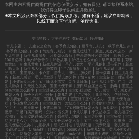
本网由内容提供商提供的信息仅供参考，如有冒犯, 请直接联系本站,
我们将立即予以纠正并致歉!。
※本文所涉及医学部分，仅供阅读参考。如有不适，建议立即就医，
以线下面诊医学诊断、治疗为准。
友情链接：
太平洋科技
数码知识
数码知识
育儿专题
：
儿童安全座椅
|
春季育儿知识
|
夏季育儿知识
|
秋季育儿知识
|
冬季育儿知识
|
6岁
|
简短育儿知识
|
新生儿拉肚子
|
新生儿吐奶怎么办
|
新
生儿打嗝
|
新生儿眼屎多
|
牙疼怎么缓解
|
芒果是热性还是凉性
|
胎教音乐
100首必听
|
孕妇胎教音乐
|
胎教故事
|
胎记是怎么来的
|
早产儿黄疸
|
病理
性黄疸
|
新生儿黄疸
|
新生儿体温
|
早产儿智力
|
早产儿的护理与喂养
|
新生
儿晒太阳
|
新生儿大便
|
脐带血
|
宝宝眼屎多
|
囟门
|
新生儿窒息
|
新生儿用
品清单
|
宝宝穿衣
|
卡介苗
|
唐氏儿
|
新生儿肠绞痛
|
寨卡病毒
|
新生儿泪囊
炎
|
新生儿感冒
|
婴儿理发器
|
婴儿磨牙棒
|
如何断奶
|
宝宝辅食
|
睡前喝牛
奶
|
小孩睡觉出汗
|
宝宝睡觉不踏实
|
新生儿睡眠
|
新生儿脸上有小红点
|
新
生儿肺炎
|
先天性心脏病
|
宝宝大便干燥
|
唐氏综合症是啥病
|
胎毒
|
宝宝拉
绿色大便怎么回事
|
宝宝过敏怎么办
|
宝宝奶粉过敏
|
婴儿感冒
|
婴儿吐奶严
重怎么办
|
鼻子不通气小妙招
|
婴儿断奶
|
宝宝补钙
|
儿童补钙
|
孕妇补钙
|
婴儿抚触
|
婴儿便秘
|
宝宝长牙顺序
|
宝宝肚子胀气怎么办
|
宝宝大便有血
丝
|
小孩发烧怎么办
|
宝宝抵抗力
|
发烧吃什么好
|
佝偻病的症状
|
宝宝长牙
的症状
|
小孩拉肚子
|
小孩流鼻血
|
宝宝喉咙有痰怎么办
|
睡觉磨牙
|
小孩子
磨牙
|
手足口病严重吗
|
怎样才能长高
|
小儿咳嗽
|
小孩起水痘
|
婴儿湿疹怎
么治疗
|
宝宝皮肤过敏怎么办
|
强生婴儿润肤
|
宝宝剪指甲
|
宝宝头发
|
宝宝
屁股红怎么办
|
积食发烧
|
宝宝长痱子怎么办
|
宝宝上火怎么办
|
尿布疹
|
新
生儿便秘怎么办
|
儿童餐具
|
婴儿鱼肝油
|
玻璃奶瓶
|
贝亲奶瓶
|
婴儿奶瓶
|
奶瓶消毒器
|
奶瓶品牌
|
硅胶奶瓶
|
ppsu奶瓶
|
新生儿奶瓶
|
婴儿不吃奶瓶
怎么办
|
奶瓶怎么消毒
|
爱得利奶瓶
|
nuk奶瓶
|
布朗博士奶瓶
|
奶瓶什么牌
子好
|
暖奶器
|
奶瓶清洗剂
|
安抚奶嘴的利弊
|
安抚奶嘴什么时候用
|
安抚奶