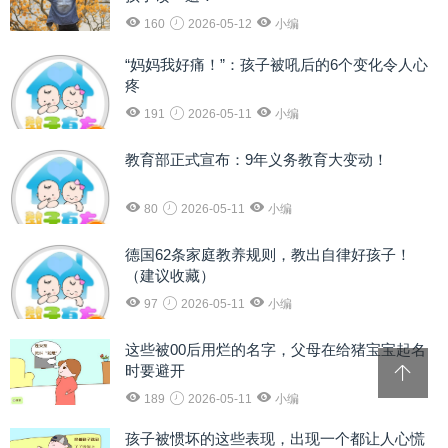
160
2026-05-12
小编
“妈妈我好痛！”：孩子被吼后的6个变化令人心
疼
191
2026-05-11
小编
教育部正式宣布：9年义务教育大变动！
80
2026-05-11
小编
德国62条家庭教养规则，教出自律好孩子！
（建议收藏）
97
2026-05-11
小编
这些被00后用烂的名字，父母在给猪宝宝起名
时要避开
189
2026-05-11
小编
孩子被惯坏的这些表现，出现一个都让人心慌