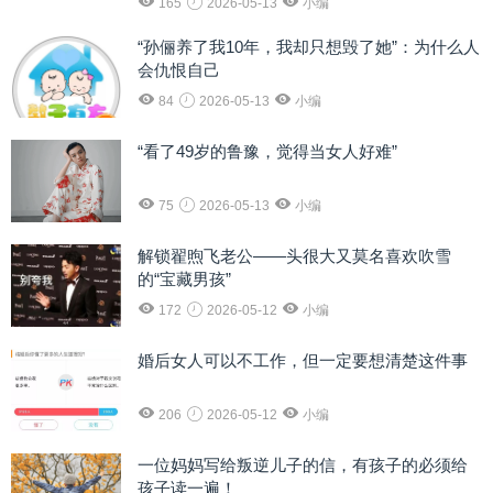
165
2026-05-13
小编
“孙俪养了我10年，我却只想毁了她”：为什么人
会仇恨自己
84
2026-05-13
小编
“看了49岁的鲁豫，觉得当女人好难”
75
2026-05-13
小编
解锁翟煦飞老公——头很大又莫名喜欢吹雪
的“宝藏男孩”
172
2026-05-12
小编
婚后女人可以不工作，但一定要想清楚这件事
206
2026-05-12
小编
一位妈妈写给叛逆儿子的信，有孩子的必须给
孩子读一遍！