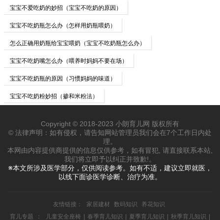
宝宝不爱吃奶的妙招（宝宝不吃奶的原因）
宝宝不吃奶瓶怎么办（怎样用奶瓶喂奶）
怎么正确用奶瓶给宝宝喂奶（宝宝不吃奶瓶怎么办）
宝宝不吃奶嘴怎么办（喂养时妈妈不要在场）
宝宝不吃奶瓶的原因（习惯妈妈的味道）
宝宝不吃奶粉妙招（掺和米粉法）
Copyright © 2018-2023 小朗育儿网 版权所有
© 法律声明：如有侵权，请告知网站管理员我们会在7个工作日内处
理。
本网由内容提供商提供的信息仅供参考，如有冒犯, 请直接联系本站,
我们将立即予以纠正并致歉!。
※本文所涉及医学部分，仅供阅读参考。如有不适，建议立即就医，
以线下面诊医学诊断、治疗为准。
友情链接：
家居建材
数码知识
养花知识
育儿专题
：
儿童安全座椅
|
春季育儿知识
|
夏季育儿知识
|
秋季育儿知识
|