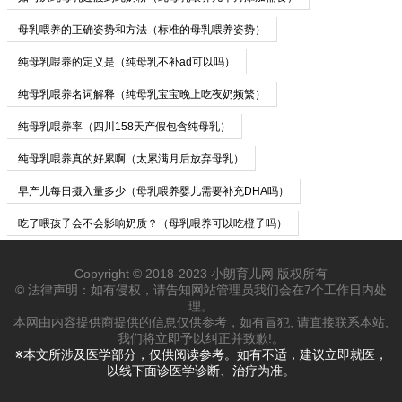
母乳喂养的正确姿势和方法（标准的母乳喂养姿势）
纯母乳喂养的定义是（纯母乳不补ad可以吗）
纯母乳喂养名词解释（纯母乳宝宝晚上吃夜奶频繁）
纯母乳喂养率（四川158天产假包含纯母乳）
纯母乳喂养真的好累啊（太累满月后放弃母乳）
早产儿每日摄入量多少（母乳喂养婴儿需要补充DHA吗）
吃了喂孩子会不会影响奶质？（母乳喂养可以吃橙子吗）
Copyright © 2018-2023 小朗育儿网 版权所有
© 法律声明：如有侵权，请告知网站管理员我们会在7个工作日内处
理。
本网由内容提供商提供的信息仅供参考，如有冒犯, 请直接联系本站,
我们将立即予以纠正并致歉!。
※本文所涉及医学部分，仅供阅读参考。如有不适，建议立即就医，
以线下面诊医学诊断、治疗为准。