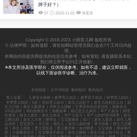
牌子好？）
57
2023-11-01
张茗淇
Copyright © 2018-2023 小朗育儿网 版权所有
© 法律声明：如有侵权，请告知网站管理员我们会在7个工作日内处
理。
本网由内容提供商提供的信息仅供参考，如有冒犯, 请直接联系本站,
我们将立即予以纠正并致歉!。
※本文所涉及医学部分，仅供阅读参考。如有不适，建议立即就医，
以线下面诊医学诊断、治疗为准。
友情链接：
太平洋科技
数码知识
数码知识
育儿专题
：
儿童安全座椅
|
春季育儿知识
|
夏季育儿知识
|
秋季育儿知识
|
冬季育儿知识
|
6岁
|
简短育儿知识
|
新生儿拉肚子
|
新生儿吐奶怎么办
|
新
生儿打嗝
|
新生儿眼屎多
|
牙疼怎么缓解
|
芒果是热性还是凉性
|
胎教音乐
100首必听
|
孕妇胎教音乐
|
胎教故事
|
胎记是怎么来的
|
早产儿黄疸
|
病理
性黄疸
|
新生儿黄疸
|
新生儿体温
|
早产儿智力
|
早产儿的护理与喂养
|
新生
儿晒太阳
|
新生儿大便
|
脐带血
|
宝宝眼屎多
|
囟门
|
新生儿窒息
|
新生儿用
品清单
|
宝宝穿衣
|
卡介苗
|
唐氏儿
|
新生儿肠绞痛
|
寨卡病毒
|
新生儿泪囊
炎
|
新生儿感冒
|
婴儿理发器
|
婴儿磨牙棒
|
如何断奶
|
宝宝辅食
|
睡前喝牛
奶
|
小孩睡觉出汗
|
宝宝睡觉不踏实
|
新生儿睡眠
|
新生儿脸上有小红点
|
新
生儿肺炎
|
先天性心脏病
|
宝宝大便干燥
|
唐氏综合症是啥病
|
胎毒
|
宝宝拉