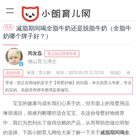
优质
减脂期间喝全脂牛奶还是脱脂牛奶（全脂牛
奶哪个牌子好？）
周发磊
育儿知识优质作者
佛山育儿博主
来源：育儿网
时间：2023-10-23 12:32:01
阅读(
)
收
原创内容
藏：46
分享：54
爆
导读：您正在阅读的是关于【母婴好物】的问题，本文由育儿专家，专业
的宝妈，高级营养师等整理监督编写。
宝宝的健康与成长我们心系于此，但市面上的母婴用品
琳琅满目，很难判断哪些适合宝宝。在这份母婴好物推荐
中，我们为您列出了值得信赖的产品，从而帮助您做出明智
的选择。下面小朗育儿网给大家了解一下关于
减脂期间喝全