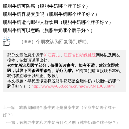
脱脂牛奶可防癌（脱脂牛奶哪个牌子好？）
脱脂牛奶容易变质吗（脱脂牛奶哪个牌子好？）
脱脂牛奶适合哪些人群饮用（脱脂牛奶哪个牌子好？）
脱脂牛奶可以煮吗（脱脂牛奶哪个牌子好？）
（368）个朋友认为回复得到帮助。
部分文章信息来源于
沪江育儿
，
江西省妇幼保健院
网络以及网友
投稿，转载请说明出处。
※本文所涉及医学部分，仅供阅读参考。如有不适，建议立即就
医，以线下面诊医学诊断、治疗为准。
如有冒犯请直接联系本站,
我们将立即予以纠正并致歉!。
本文标题：早餐应该选择脱脂牛奶还是全脂牛奶（脱脂牛奶哪个
牌子好？）：
http://www.wy668.com.cn/haowu/341063.html
上一篇：
减脂期间喝全脂牛奶还是脱脂牛奶（全脂牛奶哪个牌子
好？）
下一篇：
有机纯牛奶和纯牛奶有什么区别（纯牛奶哪个牌子好？）