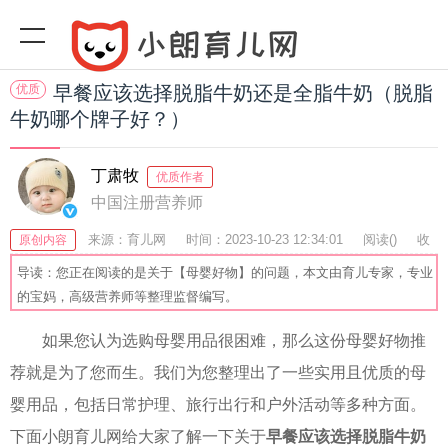
优质
早餐应该选择脱脂牛奶还是全脂牛奶（脱脂
牛奶哪个牌子好？）
丁肃牧
优质作者
中国注册营养师
来源：育儿网
时间：2023-10-23 12:34:01
阅读(
)
收
原创内容
藏：56
分享：76
爆
导读：您正在阅读的是关于【母婴好物】的问题，本文由育儿专家，专业
的宝妈，高级营养师等整理监督编写。
如果您认为选购母婴用品很困难，那么这份母婴好物推
荐就是为了您而生。我们为您整理出了一些实用且优质的母
婴用品，包括日常护理、旅行出行和户外活动等多种方面。
下面小朗育儿网给大家了解一下关于
早餐应该选择脱脂牛奶