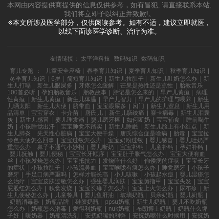
本网由内容提供商提供的信息仅供参考，如有冒犯, 请直接联系本站,
我们将立即予以纠正并致歉!。
※本文所涉及医学部分，仅供阅读参考。如有不适，建议立即就医，
以线下面诊医学诊断、治疗为准。
友情链接：
太平洋科技
数码知识
数码知识
育儿专题
：
儿童安全座椅
|
春季育儿知识
|
夏季育儿知识
|
秋季育儿知识
|
冬季育儿知识
|
6岁
|
简短育儿知识
|
新生儿拉肚子
|
新生儿吐奶怎么办
|
新
生儿打嗝
|
新生儿眼屎多
|
牙疼怎么缓解
|
芒果是热性还是凉性
|
胎教音乐
100首必听
|
孕妇胎教音乐
|
胎教故事
|
胎记是怎么来的
|
早产儿黄疸
|
病理
性黄疸
|
新生儿黄疸
|
新生儿体温
|
早产儿智力
|
早产儿的护理与喂养
|
新生
儿晒太阳
|
新生儿大便
|
脐带血
|
宝宝眼屎多
|
囟门
|
新生儿窒息
|
新生儿用
品清单
|
宝宝穿衣
|
卡介苗
|
唐氏儿
|
新生儿肠绞痛
|
寨卡病毒
|
新生儿泪囊
炎
|
新生儿感冒
|
婴儿理发器
|
婴儿磨牙棒
|
如何断奶
|
宝宝辅食
|
睡前喝牛
奶
|
小孩睡觉出汗
|
宝宝睡觉不踏实
|
新生儿睡眠
|
新生儿脸上有小红点
|
新
生儿肺炎
|
先天性心脏病
|
宝宝大便干燥
|
唐氏综合症是啥病
|
胎毒
|
宝宝拉
绿色大便怎么回事
|
宝宝过敏怎么办
|
宝宝奶粉过敏
|
婴儿感冒
|
婴儿吐奶严
重怎么办
|
鼻子不通气小妙招
|
婴儿断奶
|
宝宝补钙
|
儿童补钙
|
孕妇补钙
|
婴儿抚触
|
婴儿便秘
|
宝宝长牙顺序
|
宝宝肚子胀气怎么办
|
宝宝大便有血
丝
|
小孩发烧怎么办
|
宝宝抵抗力
|
发烧吃什么好
|
佝偻病的症状
|
宝宝长牙
的症状
|
小孩拉肚子
|
小孩流鼻血
|
宝宝喉咙有痰怎么办
|
睡觉磨牙
|
小孩子
磨牙
|
手足口病严重吗
|
怎样才能长高
|
小儿咳嗽
|
小孩起水痘
|
婴儿湿疹怎
么治疗
|
宝宝皮肤过敏怎么办
|
强生婴儿润肤
|
宝宝剪指甲
|
宝宝头发
|
宝宝
屁股红怎么办
|
积食发烧
|
宝宝长痱子怎么办
|
宝宝上火怎么办
|
尿布疹
|
新
生儿便秘怎么办
|
儿童餐具
|
婴儿鱼肝油
|
玻璃奶瓶
|
贝亲奶瓶
|
婴儿奶瓶
|
奶瓶消毒器
|
奶瓶品牌
|
硅胶奶瓶
|
ppsu奶瓶
|
新生儿奶瓶
|
婴儿不吃奶瓶
怎么办
|
奶瓶怎么消毒
|
爱得利奶瓶
|
nuk奶瓶
|
布朗博士奶瓶
|
奶瓶什么牌
子好
|
暖奶器
|
奶瓶清洗剂
|
安抚奶嘴的利弊
|
安抚奶嘴什么时候用
|
安抚奶