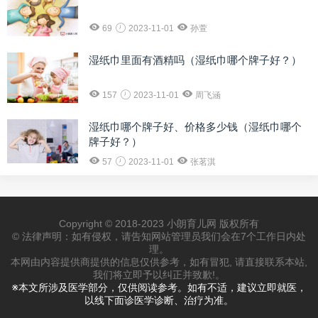
69
2023-11-01
孙萱
湿纸巾里面有酒精吗（湿纸巾哪个牌子好？）
157
2023-11-01
周飞涵
湿纸巾哪个牌子好、价格多少钱（湿纸巾哪个
牌子好？）
57
2023-11-01
张茗淇
Copyright © 2018-2023 小朗育儿网 版权所有
© 法律声明：如有侵权，请告知网站管理员我们会在7个工作日内处
理。
本网由内容提供商提供的信息仅供参考，如有冒犯, 请直接联系本站,
我们将立即予以纠正并致歉!。
※本文所涉及医学部分，仅供阅读参考。如有不适，建议立即就医，
以线下面诊医学诊断、治疗为准。