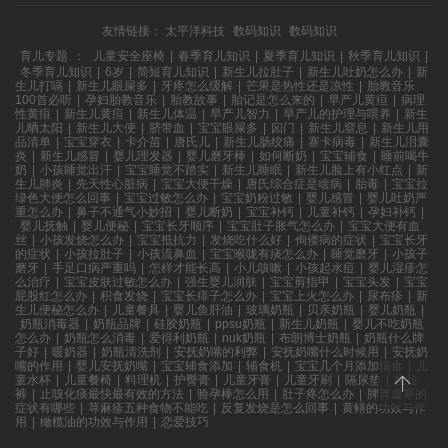
友情链接：
太平洋科技
数码知识
数码知识
育儿专题
：
儿童安全座椅
|
春季育儿知识
|
夏季育儿知识
|
秋季育儿知识
|
冬季育儿知识
|
6岁
|
简短育儿知识
|
新生儿拉肚子
|
新生儿吐奶怎么办
|
新
生儿打嗝
|
新生儿眼屎多
|
牙疼怎么缓解
|
芒果是热性还是凉性
|
胎教音乐
100首必听
|
孕妇胎教音乐
|
胎教故事
|
胎记是怎么来的
|
早产儿黄疸
|
病理
性黄疸
|
新生儿黄疸
|
新生儿体温
|
早产儿智力
|
早产儿的护理与喂养
|
新生
儿晒太阳
|
新生儿大便
|
脐带血
|
宝宝眼屎多
|
囟门
|
新生儿窒息
|
新生儿用
品清单
|
宝宝穿衣
|
卡介苗
|
唐氏儿
|
新生儿肠绞痛
|
寨卡病毒
|
新生儿泪囊
炎
|
新生儿感冒
|
婴儿理发器
|
婴儿磨牙棒
|
如何断奶
|
宝宝辅食
|
睡前喝牛
奶
|
小孩睡觉出汗
|
宝宝睡觉不踏实
|
新生儿睡眠
|
新生儿脸上有小红点
|
新
生儿肺炎
|
先天性心脏病
|
宝宝大便干燥
|
唐氏综合症是啥病
|
胎毒
|
宝宝拉
绿色大便怎么回事
|
宝宝过敏怎么办
|
宝宝奶粉过敏
|
婴儿感冒
|
婴儿吐奶严
重怎么办
|
鼻子不通气小妙招
|
婴儿断奶
|
宝宝补钙
|
儿童补钙
|
孕妇补钙
|
婴儿抚触
|
婴儿便秘
|
宝宝长牙顺序
|
宝宝肚子胀气怎么办
|
宝宝大便有血
丝
|
小孩发烧怎么办
|
宝宝抵抗力
|
发烧吃什么好
|
佝偻病的症状
|
宝宝长牙
的症状
|
小孩拉肚子
|
小孩流鼻血
|
宝宝喉咙有痰怎么办
|
睡觉磨牙
|
小孩子
磨牙
|
手足口病严重吗
|
怎样才能长高
|
小儿咳嗽
|
小孩起水痘
|
婴儿湿疹怎
么治疗
|
宝宝皮肤过敏怎么办
|
强生婴儿润肤
|
宝宝剪指甲
|
宝宝头发
|
宝宝
屁股红怎么办
|
积食发烧
|
宝宝长痱子怎么办
|
宝宝上火怎么办
|
尿布疹
|
新
生儿便秘怎么办
|
儿童餐具
|
婴儿鱼肝油
|
玻璃奶瓶
|
贝亲奶瓶
|
婴儿奶瓶
|
奶瓶消毒器
|
奶瓶品牌
|
硅胶奶瓶
|
ppsu奶瓶
|
新生儿奶瓶
|
婴儿不吃奶瓶
怎么办
|
奶瓶怎么消毒
|
爱得利奶瓶
|
nuk奶瓶
|
布朗博士奶瓶
|
奶瓶什么牌
子好
|
暖奶器
|
奶瓶清洗剂
|
安抚奶嘴的利弊
|
安抚奶嘴什么时候用
|
安抚奶
嘴的作用
|
婴儿安抚奶嘴
|
宝宝辅食添加
|
辅食机
|
宝宝几个月添加辅食
|
儿
童水杯
|
儿童餐椅
|
料理机
|
护臀膏
|
儿童牙膏
|
儿童牙刷
|
隔尿垫
|
拉拉
裤
|
止咳化痰最快最有效的方法
|
验孕棒怎么用
|
肚子疼怎么办
|
脾胃虚寒的
症状有哪些
|
荨麻疹五种食物不能吃
|
反复发烧是怎么回事
|
黄鳝的功效与作
用
|
橄榄油的功效与作用
|
恋爱技巧