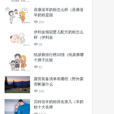
蓓康僖羊奶粉怎么样（蓓康僖
羊奶粉是国
204
伊利金领冠婴儿配方奶粉怎么
样（伊利金
58
纸尿裤排行榜10强（纸尿裤哪
个牌子比较
82
露营装备清单有哪些（野外露
营帐篷什么
186
贝特佳羊奶粉排名第几（羊奶
粉十大名牌