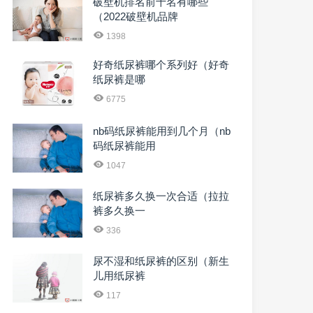
破壁机排名前十名有哪些
（2022破壁机品牌
1398
好奇纸尿裤哪个系列好（好奇
纸尿裤是哪
6775
nb码纸尿裤能用到几个月（nb
码纸尿裤能用
1047
纸尿裤多久换一次合适（拉拉
裤多久换一
336
尿不湿和纸尿裤的区别（新生
儿用纸尿裤
117