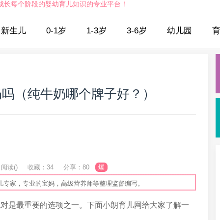
成长每个阶段的婴幼育儿知识的专业平台！
新生儿
0-1岁
1-3岁
3-6岁
幼儿园
奶吗（纯牛奶哪个牌子好？）
阅读(
)
收藏：34
分享：80
爆
儿专家，专业的宝妈，高级营养师等整理监督编写。
绝对是最重要的选项之一。下面小朗育儿网给大家了解一