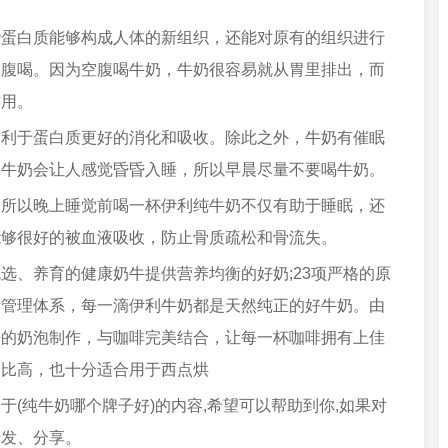
些蛋白质能够构成人体的新组织，还能对原有的组织进行
空腹喝。因为空腹喝牛奶，牛奶很容易就从胃里排出，而
作用。
有利于蛋白质更好的消化和吸收。除此之外，牛奶有催眠
喝牛奶会让人感觉昏昏入睡，所以早晨尽量不要喝牛奶。
，所以晚上睡觉前喝一杯伊利纯牛奶不仅有助于睡眠，还
能够很好的被血液吸收，防止骨质疏松和骨流失。
选、养育的健康奶牛提供营养均衡的好奶;23项严格的原
量管理体系，每一滴伊利牛奶都是天然纯正的好牛奶。由
密的奶泡制作，与咖啡完美结合，让每一杯咖啡拥有上佳
价比高，也十分适合用于西点烘
(纯牛奶哪个牌子好)的内容,希望可以帮助到你,如果对
转发、分享。