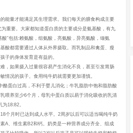
够的能量才能满足其生理需求。我们每天的膳食构成主要
尤为重要。大家都知道蛋白质的主要成分是氨基酸，有九
基酸"包括:赖氨酸，组氨酸，亮氨酸，异亮氨酸，缬氨
氨基酸都需要通过人体从外界摄取。而乳制品和禽蛋、瘦
对孩子的身体发育是有益的。
困难，如果摄入过量很容易产生消化不良，甚至引发胃肠
过敏情况的孩子。食用纯牛奶就需要更加谨慎。
中酪蛋白过高，不利于婴儿消化；牛乳脂肪中饱和脂肪酸
乳喂养至少6个月，母乳中蛋白质以易于消化吸收的乳清
18:82。
18个月时已达到成人水平。2周岁以后可以适当喝纯牛奶
素A、维生素B2和钙。奶类是一种营养成分齐全、组成