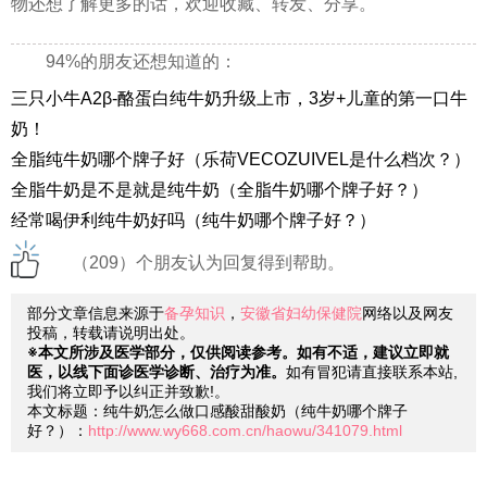
物还想了解更多的话，欢迎收藏、转发、分享。
94%的朋友还想知道的：
三只小牛A2β-酪蛋白纯牛奶升级上市，3岁+儿童的第一口牛
奶！
全脂纯牛奶哪个牌子好（乐荷VECOZUIVEL是什么档次？）
全脂牛奶是不是就是纯牛奶（全脂牛奶哪个牌子好？）
经常喝伊利纯牛奶好吗（纯牛奶哪个牌子好？）
（209）个朋友认为回复得到帮助。
部分文章信息来源于
备孕知识
，
安徽省妇幼保健院
网络以及网友
投稿，转载请说明出处。
※本文所涉及医学部分，仅供阅读参考。如有不适，建议立即就
医，以线下面诊医学诊断、治疗为准。
如有冒犯请直接联系本站,
我们将立即予以纠正并致歉!。
本文标题：纯牛奶怎么做口感酸甜酸奶（纯牛奶哪个牌子
好？）：
http://www.wy668.com.cn/haowu/341079.html