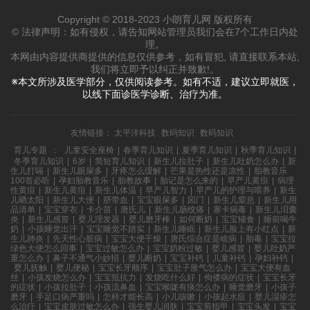
Copyright © 2018-2023 小朗育儿网 版权所有
© 法律声明：如有侵权，请告知网站管理员我们会在7个工作日内处
理。
本网由内容提供商提供的信息仅供参考，如有冒犯, 请直接联系本站,
我们将立即予以纠正并致歉!。
※本文所涉及医学部分，仅供阅读参考。如有不适，建议立即就医，
以线下面诊医学诊断、治疗为准。
友情链接：
太平洋科技
数码知识
数码知识
育儿专题
：
儿童安全座椅
|
春季育儿知识
|
夏季育儿知识
|
秋季育儿知识
|
冬季育儿知识
|
6岁
|
简短育儿知识
|
新生儿拉肚子
|
新生儿吐奶怎么办
|
新
生儿打嗝
|
新生儿眼屎多
|
牙疼怎么缓解
|
芒果是热性还是凉性
|
胎教音乐
100首必听
|
孕妇胎教音乐
|
胎教故事
|
胎记是怎么来的
|
早产儿黄疸
|
病理
性黄疸
|
新生儿黄疸
|
新生儿体温
|
早产儿智力
|
早产儿的护理与喂养
|
新生
儿晒太阳
|
新生儿大便
|
脐带血
|
宝宝眼屎多
|
囟门
|
新生儿窒息
|
新生儿用
品清单
|
宝宝穿衣
|
卡介苗
|
唐氏儿
|
新生儿肠绞痛
|
寨卡病毒
|
新生儿泪囊
炎
|
新生儿感冒
|
婴儿理发器
|
婴儿磨牙棒
|
如何断奶
|
宝宝辅食
|
睡前喝牛
奶
|
小孩睡觉出汗
|
宝宝睡觉不踏实
|
新生儿睡眠
|
新生儿脸上有小红点
|
新
生儿肺炎
|
先天性心脏病
|
宝宝大便干燥
|
唐氏综合症是啥病
|
胎毒
|
宝宝拉
绿色大便怎么回事
|
宝宝过敏怎么办
|
宝宝奶粉过敏
|
婴儿感冒
|
婴儿吐奶严
重怎么办
|
鼻子不通气小妙招
|
婴儿断奶
|
宝宝补钙
|
儿童补钙
|
孕妇补钙
|
婴儿抚触
|
婴儿便秘
|
宝宝长牙顺序
|
宝宝肚子胀气怎么办
|
宝宝大便有血
丝
|
小孩发烧怎么办
|
宝宝抵抗力
|
发烧吃什么好
|
佝偻病的症状
|
宝宝长牙
的症状
|
小孩拉肚子
|
小孩流鼻血
|
宝宝喉咙有痰怎么办
|
睡觉磨牙
|
小孩子
磨牙
|
手足口病严重吗
|
怎样才能长高
|
小儿咳嗽
|
小孩起水痘
|
婴儿湿疹怎
么治疗
|
宝宝皮肤过敏怎么办
|
强生婴儿润肤
|
宝宝剪指甲
|
宝宝头发
|
宝宝