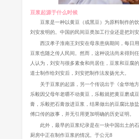
豆浆起源于什么时候
豆浆是一种以黄豆（或黑豆）为原料制作的饮
刘安发明的。中国的民间豆类加工行业还是把刘
西汉孝子淮南王刘安在母亲患病期间，每日
豆浆也随之传人民间。然而，这种说法尚未得到
人认为，刘安与很多素食和尚居住，豆浆和豆腐
道士制作给刘安后，刘安把制作法发扬光大。
关于豆浆的起源，另一个传说出于《金华地
乐毅因父母年老嚼不动黄豆，乐毅就把黄豆磨成
膏，乐毅把石膏放进豆浆，结果做出的豆腐比放
傅口传的故事，并无引用更加明确的历史证明。
此外，最早的豆浆纪录是在一块中国出土的石
厨房中正在制作豆浆的情况。于公元8