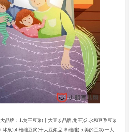
牌：1.龙王豆浆(十大豆浆品牌,龙王);2.永和豆浆豆浆
冰泉);4.维维豆浆(十大豆浆品牌,维维);5.美的豆浆(十大