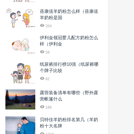
蓓康僖羊奶粉怎么样（蓓康僖
羊奶粉是国
204
伊利金领冠婴儿配方奶粉怎么
样（伊利金
58
纸尿裤排行榜10强（纸尿裤哪
个牌子比较
82
露营装备清单有哪些（野外露
营帐篷什么
186
贝特佳羊奶粉排名第几（羊奶
粉十大名牌