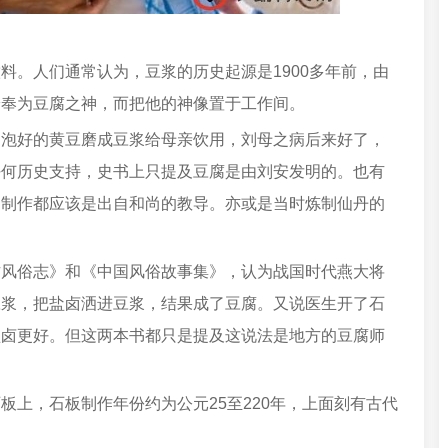
料。人们通常认为，豆浆的历史起源是1900多年前，由
安奉为豆腐之神，而把他的神像置于工作间。
用泡好的黄豆磨成豆浆给母亲饮用，刘母之病后来好了，
任何历史支持，史书上只提及豆腐是由刘安发明的。也有
的制作都应该是出自和尚的教导。亦或是当时炼制仙丹的
方风俗志》和《中国风俗故事集》，认为战国时代燕大将
豆浆，把盐卤洒进豆浆，结果成了豆腐。又说医生开了石
盐卤更好。但这两本书都只是提及这说法是地方的豆腐师
板上，石板制作年份约为公元25至220年，上面刻有古代