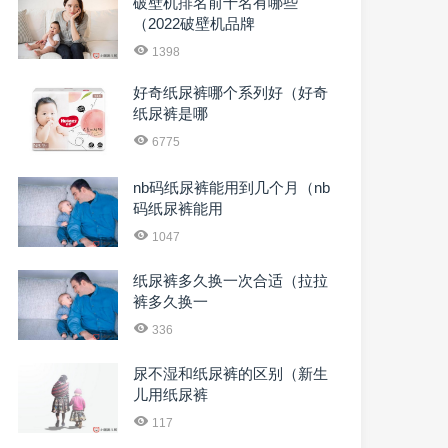
破壁机排名前十名有哪些
（2022破壁机品牌
1398
好奇纸尿裤哪个系列好（好奇
纸尿裤是哪
6775
nb码纸尿裤能用到几个月（nb
码纸尿裤能用
1047
纸尿裤多久换一次合适（拉拉
裤多久换一
336
尿不湿和纸尿裤的区别（新生
儿用纸尿裤
117