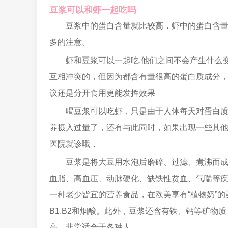
豆浆可以和虾一起吃吗
豆浆中的蛋白含量就比较高，虾中的蛋白含
多的注意。
虾和豆浆可以一起吃,他们之间不会产生什么
互相冲突的，但因为都含有量很高的蛋白质成分
议还是分开食用更能发挥效果
喝豆浆可以吃虾，只是由于人体每天对蛋白
养摄入过量了，还有与此同时，如果出现一些其
医院就诊哦，
豆浆是将大豆用水泡后磨碎、过滤、煮沸而
血脂、高血压、动脉硬化、缺铁性贫血、气喘等
一种老少皆宜的营养食品，在欧美享有“植物奶”
B1.B2和烟酸。此外，豆浆还含有铁、钙等矿
高，非常适合于各种人