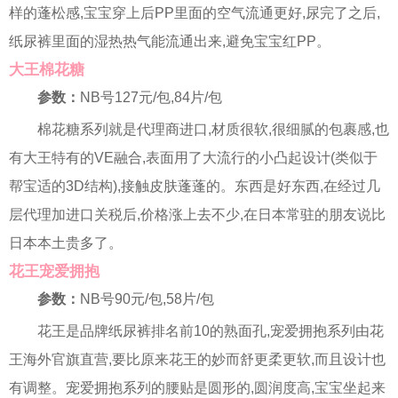
样的蓬松感,宝宝穿上后PP里面的空气流通更好,尿完了之后,
纸尿裤里面的湿热热气能流通出来,避免宝宝红PP。
大王棉花糖
参数：
NB号127元/包,84片/包
棉花糖系列就是代理商进口,材质很软,很细腻的包裹感,也
有大王特有的VE融合,表面用了大流行的小凸起设计(类似于
帮宝适的3D结构),接触皮肤蓬蓬的。东西是好东西,在经过几
层代理加进口关税后,价格涨上去不少,在日本常驻的朋友说比
日本本土贵多了。
花王宠爱拥抱
参数：
NB号90元/包,58片/包
花王是品牌纸尿裤排名前10的熟面孔,宠爱拥抱系列由花
王海外官旗直营,要比原来花王的妙而舒更柔更软,而且设计也
有调整。宠爱拥抱系列的腰贴是圆形的,圆润度高,宝宝坐起来