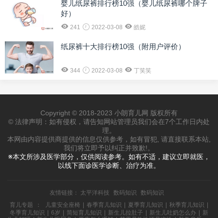
婴儿纸尿裤排行榜10强（婴儿纸尿裤哪个牌子
好）
241
2022-03-08
皓妮
纸尿裤十大排行榜10强（附用户评价）
344
2022-03-08
丁笑笑
Copyright © 2018-2023 小朗育儿网 版权所有
© 法律声明：如有侵权，请告知网站管理员我们会在7个工作日内处
理。
本网由内容提供商提供的信息仅供参考，如有冒犯, 请直接联系本站,
我们将立即予以纠正并致歉!。
※本文所涉及医学部分，仅供阅读参考。如有不适，建议立即就医，
以线下面诊医学诊断、治疗为准。
友情链接：
太平洋科技
数码知识
数码知识
育儿专题
：
儿童安全座椅
|
春季育儿知识
|
夏季育儿知识
|
秋季育儿知识
|
冬季育儿知识
|
6岁
|
简短育儿知识
|
新生儿拉肚子
|
新生儿吐奶怎么办
|
新