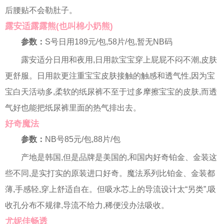
后腰贴不会勒肚子。
露安适露露熊(也叫棉小奶熊)
参数：
S号日用189元/包,58片/包,暂无NB码
露安适分日用和夜用,日用款宝宝穿上屁屁不闷不潮,皮肤
更舒服。日用款更注重宝宝皮肤接触的触感和透气性,因为宝
宝白天活动多,柔软的纸尿裤不至于过多摩擦宝宝的皮肤,而透
气好也能把纸尿裤里面的热气排出去。
好奇魔法
参数：
NB号85元/包,88片/包
产地是韩国,但是品牌是美国的,和国内好奇铂金、金装这
些不同,是实打实的原装进口好奇。魔法系列比铂金、金装都
薄,手感轻,穿上舒适自在。但吸水芯上的导流设计太“另类”,吸
收孔分布不规律,导流不给力,稀便没办法吸收。
尤妮佳畅透