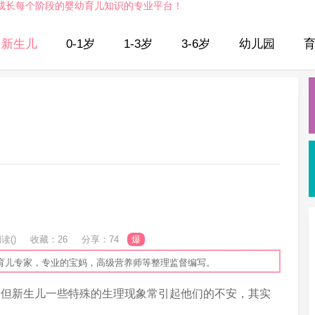
成长每个阶段的婴幼育儿知识的专业平台！
新生儿
0-1岁
1-3岁
3-6岁
幼儿园
读(
)
收藏：26
分享：74
爆
育儿专家，专业的宝妈，高级营养师等整理监督编写。
新生儿一些特殊的生理现象常引起他们的不安，其实