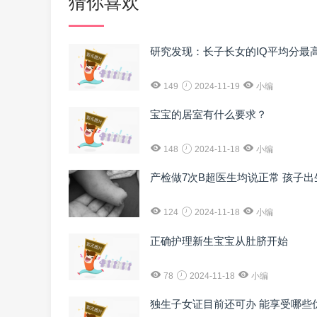
猜你喜欢
研究发现：长子长女的IQ平均分最
149
2024-11-19
小编
宝宝的居室有什么要求？
148
2024-11-18
小编
产检做7次B超医生均说正常 孩子
124
2024-11-18
小编
正确护理新生宝宝从肚脐开始
78
2024-11-18
小编
独生子女证目前还可办 能享受哪些