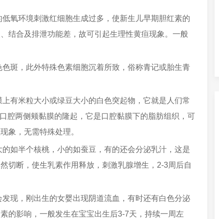
的低氧环境刺激红细胞生成过多，使新生儿早期胆红素的
取、结合及排泄功能差，故可引起生理性黄疸现象。一般
色色斑，此外特殊色素细胞沉着所致，俗称青记或胎生青
膜上有米粒大小或绿豆大小的白色突起物，它就是人们常
新生儿口腔两侧颊黏膜的隆起，它是口腔黏膜下的脂肪组织，可
理现象，无需特殊处理。
大的如半个核桃，小的如蚕豆，有的还会分泌乳汁，这是
然切断，使生乳素作用释放，刺激乳腺增生，2-3周后自
会发现，刚出生的女婴出现阴道流血，有时还有白色分泌
素的影响，一般发生在宝宝出生后3-7天，持续一周左