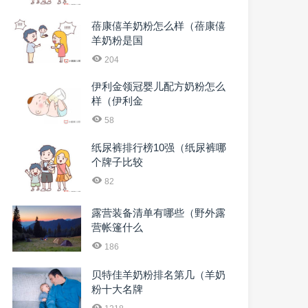
蓓康僖羊奶粉怎么样（蓓康僖
羊奶粉是国
204
伊利金领冠婴儿配方奶粉怎么
样（伊利金
58
纸尿裤排行榜10强（纸尿裤哪
个牌子比较
82
露营装备清单有哪些（野外露
营帐篷什么
186
贝特佳羊奶粉排名第几（羊奶
粉十大名牌