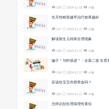
135
2024-11-18
小编
先天性畸形越早治疗效果越好
147
2024-11-17
小编
解读新生儿特殊生理现象
199
2024-11-17
小编
骗子＂与时俱进＂：全面二孩 生育
158
2024-11-17
小编
应该给宝宝存脐带血吗？
163
2024-11-17
小编
怎样识别生理病理性黄疸