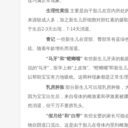
这均属正常现象。
生理性黄疸
主要是由于胎儿在宫内所处
来源较成人多，加之新生儿肝细胞对胆红素的摄
于生后2-3天出现，7-14天消退。
青记
一些新生儿在背部、臀部常有蓝绿
痣。随着年龄增长而渐退。
“马牙”和“螳螂嘴”
有些新生儿牙床的黏
说的“马牙”，医学上称“上皮珠”。“螳螂嘴”即
以帮助宝宝有力地吸吮。这两种现象都是正常生
乳房肿胀
部分新生儿可出现乳房肿胀，
因为宝宝出生后，来自母体的雌激素和孕激素被骤
然消退，但千万不要挤乳头。
“假月经”和“白带”
有些女婴的家长可能
物自阴道口流出。这是由于胎儿在母体内受到雌激