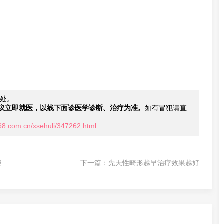
处。
议立即就医，以线下面诊医学诊断、治疗为准。
如有冒犯请直
68.com.cn/xsehuli/347262.html
袭
下一篇：
先天性畸形越早治疗效果越好