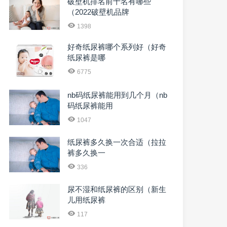
破壁机排名前十名有哪些
（2022破壁机品牌
1398
好奇纸尿裤哪个系列好（好奇
纸尿裤是哪
6775
nb码纸尿裤能用到几个月（nb
码纸尿裤能用
1047
纸尿裤多久换一次合适（拉拉
裤多久换一
336
尿不湿和纸尿裤的区别（新生
儿用纸尿裤
117