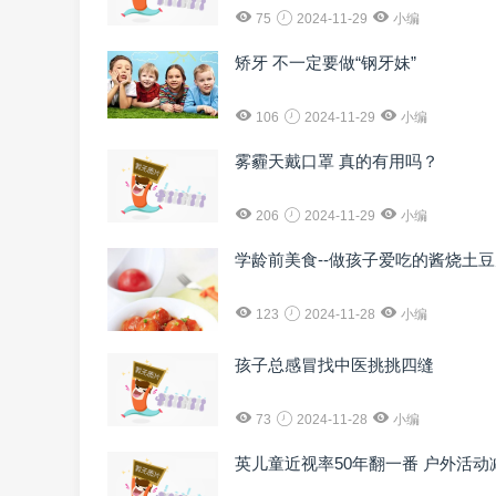
75
2024-11-29
小编
矫牙 不一定要做“钢牙妹”
106
2024-11-29
小编
雾霾天戴口罩 真的有用吗？
206
2024-11-29
小编
学龄前美食--做孩子爱吃的酱烧土
123
2024-11-28
小编
孩子总感冒找中医挑挑四缝
73
2024-11-28
小编
英儿童近视率50年翻一番 户外活动