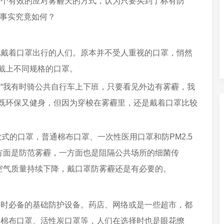
是个有效的应对雾霾天的方式，认为只要买到了标有防
而事实究竟如何？
着口罩出行的人们。原本并不受人重视的口罩，悄然
会戴上不同规格的口罩。
我有时骑公共自行车上下班，只要看见外边有雾霾，我
班既环保又健身，但因为穿梭在雾霾里，还是戴着口罩比较
式的口罩，普通棉布口罩、一次性医用口罩和防PM2.5
方面是防范雾霾，一方面也是阻隔公共场所的细菌传
空气质量持续下降，戴口罩防雾霾还是有必要的。
必备的基础防护设备。药店、网络或是一些超市，都
通棉布口罩、活性炭口罩等，人们在选择时也是眼花缭