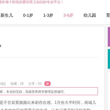
成长每个阶段的婴幼育儿知识的专业平台！
新生儿
0-1岁
1-3岁
3-6岁
幼儿园
？
读(
)
收藏：28
分享：53
爆
专家，专业的宝妈，高级营养师等整理监督编写。
是不甘寂寞频频出来刷存在感。1月份大半时间，画城几