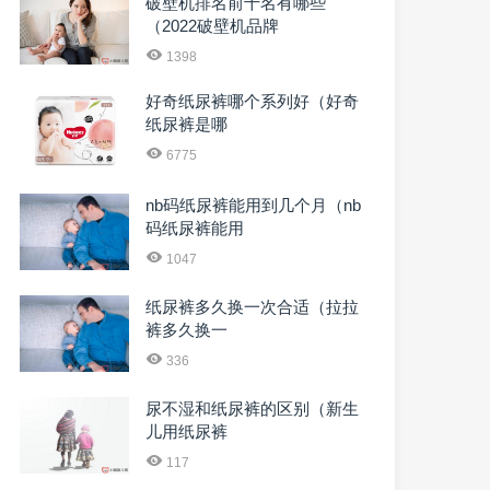
破壁机排名前十名有哪些
（2022破壁机品牌
1398
好奇纸尿裤哪个系列好（好奇
纸尿裤是哪
6775
nb码纸尿裤能用到几个月（nb
码纸尿裤能用
1047
纸尿裤多久换一次合适（拉拉
裤多久换一
336
尿不湿和纸尿裤的区别（新生
儿用纸尿裤
117