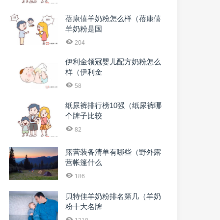
蓓康僖羊奶粉怎么样（蓓康僖
羊奶粉是国
204
伊利金领冠婴儿配方奶粉怎么
样（伊利金
58
纸尿裤排行榜10强（纸尿裤哪
个牌子比较
82
露营装备清单有哪些（野外露
营帐篷什么
186
贝特佳羊奶粉排名第几（羊奶
粉十大名牌