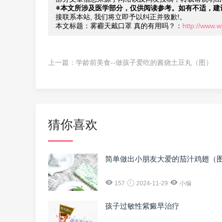
※本文所涉及医学部分，仅供阅读参考。如有不适，建
接联系本站, 我们将立即予以纠正并致歉!。
本文标题：雾霾天戴口罩 真的有用吗？：
http://www.
上一篇：
学龄前美食--做孩子爱吃的酱烧土豆丸（图）
猜你喜欢
简单做出小朋友大爱的茄汁鸡翅（
157
2024-11-29
小编
孩子过敏性紫癜早治疗