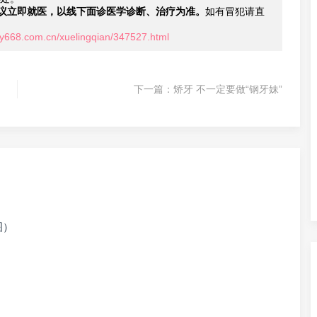
议立即就医，以线下面诊医学诊断、治疗为准。
如有冒犯请直
wy668.com.cn/xuelingqian/347527.html
下一篇：
矫牙 不一定要做“钢牙妹”
图）