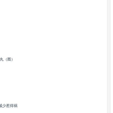
豆丸（图）
减少惹得祸