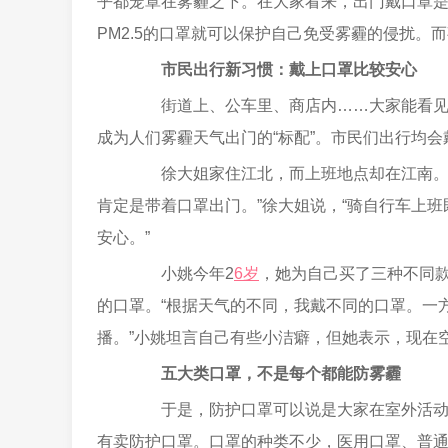
乎都笼罩在雾霾之下。在大家看来，出门戴口罩
PM2.5的口罩就可以保护自己免受雾霾的侵扰。
市民出行新习惯：戴上口罩比较安心
街道上、公车里、商店内……大家能看见戴
成为人们雾霾天气出门的“标配”。市民们出行均
徐大姐家住江北，而上班地点却在江南。“
肯定是带着口罩出门。”徐大姐说，“骑自行车上
安心。”
小姚今年2
6岁
，她为自己买了三种不同款
的口罩。“根据天气的不同，我戴不同的口罩。一
播。”小姚坦言自己有些小洁癖，但她表示，现在
五大类口罩，不是每个都能防雾霾
于是，防护口罩可以说是大家在室外活动时
有卖防护口罩。口罩的种类不少，医用口罩、普