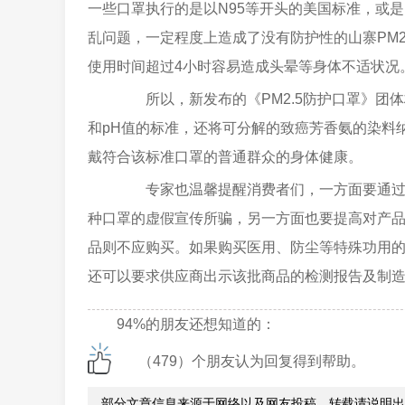
一些口罩执行的是以N95等开头的美国标准，或
乱问题，一定程度上造成了没有防护性的山寨PM
使用时间超过4小时容易造成头晕等身体不适状况
所以，新发布的《PM2.5防护口罩》团
和pH值的标准，还将可分解的致癌芳香氨的染料
戴符合该标准口罩的普通群众的身体健康。
专家也温馨提醒消费者们，一方面要通过学
种口罩的虚假宣传所骗，另一方面也要提高对产品
品则不应购买。如果购买医用、防尘等特殊功用
还可以要求供应商出示该批商品的检测报告及制
94%的朋友还想知道的：
（479）个朋友认为回复得到帮助。
部分文章信息来源于网络以及网友投稿，转载请说明出