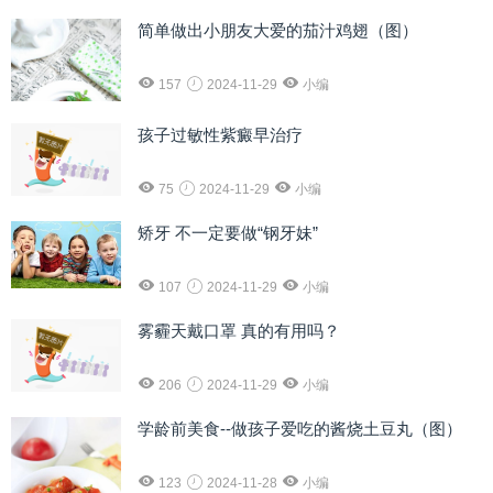
简单做出小朋友大爱的茄汁鸡翅（图）
157
2024-11-29
小编
孩子过敏性紫癜早治疗
75
2024-11-29
小编
矫牙 不一定要做“钢牙妹”
107
2024-11-29
小编
雾霾天戴口罩 真的有用吗？
206
2024-11-29
小编
学龄前美食--做孩子爱吃的酱烧土豆丸（图）
123
2024-11-28
小编