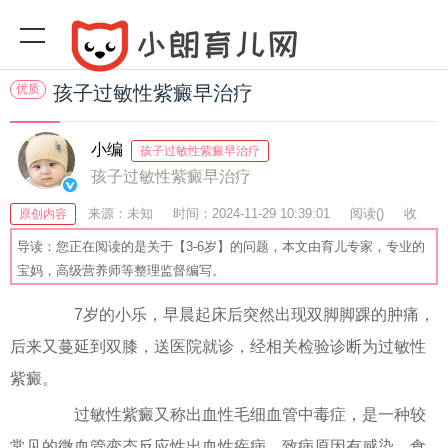
优质
孩子过敏性紫癜早治疗
小编
孩子过敏性紫癜早治疗
孩子过敏性紫癜早治疗
来源：未知
时间：2024-11-29 10:39:01
阅读(
)
收
原创内容
藏：26
分享：44
爆
导读：您正在阅读的是关于【3-6岁】的问题，本文由育儿专家，专业的
宝妈，高级营养师等整理监督编写。
7岁的小乐，早晨起床后突然出现双脚脚踝的肿痛，
后来又蔓延到双膝，送医院就诊，经相关检验诊断为过敏性
紫癜。
过敏性紫癜又称出血性毛细血管中毒症，是一种较
常见的微血管变态反应性出血性疾病。致病原因有感染、食