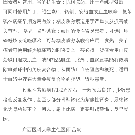
因素者可选用适当的抗生素；抗组胺药适用于单纯型紫癜，
可同时使用芦丁、维生素C、钙剂、安络血或止血敏等；氨苯
砜在病症早期选用有效；糖皮质激素适用于严重皮肤损害或
关节型、腹型、肾型紫癜；顽固的慢性肾炎患者，可选用环
磷酰胺或硫唑嘌呤，可与糖皮质激素联合应用；发热、关节
痛者可使用解热镇痛药如吲哚美辛、芬必得；腹痛者用山莨
菪碱口服或肌注，或阿托品肌注。此外，血浆置换能有效清
除血循环中的免疫复合物，从而防止血管阻塞和梗死，适用
于血浆中存在大量免疫复合物的腹型、肾型患者。
过敏性紫癜病程1-2周左右，一般预后良好，少数患
者会反复发作，甚至少部分肾型转化为紫癜性肾炎，最终转
化为肾功能不全，所以，患上此病一定要引起警惕，及早就
医。
广西医科大学主任医师 吕斌