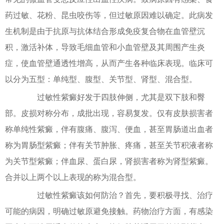
药过敏、花粉、昆虫咬伤等，但过敏原因难以确定。此病发
生机制是由于抗原与抗体结合形成免疫复合物在血管壁沉
积，激活补体，导致毛细血管和小血管壁及其周围产生炎
症，使血管壁通透性增高，从而产生各种临床表现。临床可
以分为五型：单纯型、腹型、关节型、肾型、混合型。
过敏性紫癜好发于四肢伸侧，尤其是双下肢和臀
部。皮损对称分布，成批出现，容易复发。仅有皮肤损害者
称单纯性紫癜，伴有腹痛、腹泻、便血，甚至胃肠道出血者
称为胃肠型紫癜；伴有关节肿胀、疼痛，甚至关节积液者称
为关节型紫癜；伴血尿、蛋白尿，肾损害者称为肾型紫癜。
合并以上两个以上表现的称为混合型。
过敏性紫癜该如何防治？首先，要积极寻找、治疗
可能的病因，明确过敏原避免接触。药物治疗方面，有感染