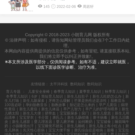
145
2022-02-06
周若轩
Copyright © 2018-2023 小朗育儿网 版权所有
© 法律声明：如有侵权，请告知网站管理员我们会在7个工作日内处
理。
本网由内容提供商提供的信息仅供参考，如有冒犯, 请直接联系本站,
我们将立即予以纠正并致歉!。
※本文所涉及医学部分，仅供阅读参考。如有不适，建议立即就医，
以线下面诊医学诊断、治疗为准。
友情链接：
太平洋科技
数码知识
数码知识
育儿专题
：
儿童安全座椅
|
春季育儿知识
|
夏季育儿知识
|
秋季育儿知识
|
冬季育儿知识
|
6岁
|
简短育儿知识
|
新生儿拉肚子
|
新生儿吐奶怎么办
|
新
生儿打嗝
|
新生儿眼屎多
|
牙疼怎么缓解
|
芒果是热性还是凉性
|
胎教音乐
100首必听
|
孕妇胎教音乐
|
胎教故事
|
胎记是怎么来的
|
早产儿黄疸
|
病理
性黄疸
|
新生儿黄疸
|
新生儿体温
|
早产儿智力
|
早产儿的护理与喂养
|
新生
儿晒太阳
|
新生儿大便
|
脐带血
|
宝宝眼屎多
|
囟门
|
新生儿窒息
|
新生儿用
品清单
|
宝宝穿衣
|
卡介苗
|
唐氏儿
|
新生儿肠绞痛
|
寨卡病毒
|
新生儿泪囊
炎
|
新生儿感冒
|
婴儿理发器
|
婴儿磨牙棒
|
如何断奶
|
宝宝辅食
|
睡前喝牛
奶
|
小孩睡觉出汗
|
宝宝睡觉不踏实
|
新生儿睡眠
|
新生儿脸上有小红点
|
新
生儿肺炎
|
先天性心脏病
|
宝宝大便干燥
|
唐氏综合症是啥病
|
胎毒
|
宝宝拉
绿色大便怎么回事
|
宝宝过敏怎么办
|
宝宝奶粉过敏
|
婴儿感冒
|
婴儿吐奶严