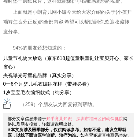
裤时垫一层纸尿片，这样就能保护小孩敏感脆弱的私处。
上面就是小朗育儿网小编今天给大家介绍的关于(小孩开
裆裤怎么分正反)的全部内容,希望可以帮助到你,欢迎收藏转
发分享。
94%的朋友还想知道的：
儿童节礼物大放送（京东618超值童装童鞋让宝贝开心、家长
省心）
央视曝光毒童鞋品牌（真实分享）
0一6个月婴儿毛衣编织花样（带娃必看）
1岁宝宝毛衣编织款式（纯分享）
（259）个朋友认为回复得到帮助。
部分文章信息来源于
知乎育儿知识
，
深圳市福田区妇幼保健院
网
络以及网友投稿，转载请说明出处。
※本文所涉及医学部分，仅供阅读参考。如有不适，建议立即就
医，以线下面诊医学诊断、治疗为准。
如有冒犯请直接联系本站,