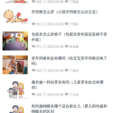
286
2022-02-06
丁埔浦
开裆裤怎么穿（小孩开裆裤怎么分正反）
152
2022-02-06
丁熙炎
包屁衣怎么穿裤子（包屁衣穿外面还是裤子穿
外面）
271
2022-02-06
林君楹
穿开裆裤坏处有哪些（给宝宝穿开裆裤后悔了
吗）
254
2022-02-06
丁俊杰
像衣服一样的罩衣有吗（儿童罩衣款式有哪
些）
186
2022-02-06
丁永佑
和尚服蝴蝶衣哪个适合新生儿（婴儿和尚服和
蝴蝶衣的区别