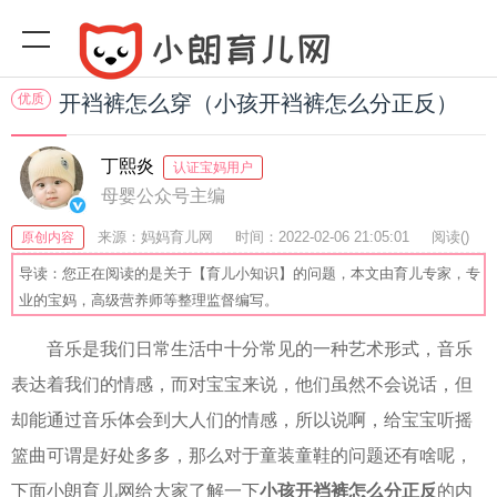
优质
开裆裤怎么穿（小孩开裆裤怎么分正反）
丁熙炎
认证宝妈用户
母婴公众号主编
来源：妈妈育儿网
时间：2022-02-06 21:05:01
阅读(
)
原创内容
收藏：41
分享：67
爆
导读：您正在阅读的是关于【育儿小知识】的问题，本文由育儿专家，专
业的宝妈，高级营养师等整理监督编写。
音乐是我们日常生活中十分常见的一种艺术形式，音乐
表达着我们的情感，而对宝宝来说，他们虽然不会说话，但
却能通过音乐体会到大人们的情感，所以说啊，给宝宝听摇
篮曲可谓是好处多多，那么对于童装童鞋的问题还有啥呢，
下面小朗育儿网给大家了解一下
小孩开裆裤怎么分正反
的内