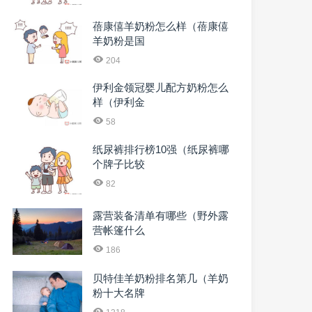
蓓康僖羊奶粉怎么样（蓓康僖
羊奶粉是国
204
伊利金领冠婴儿配方奶粉怎么
样（伊利金
58
纸尿裤排行榜10强（纸尿裤哪
个牌子比较
82
露营装备清单有哪些（野外露
营帐篷什么
186
贝特佳羊奶粉排名第几（羊奶
粉十大名牌