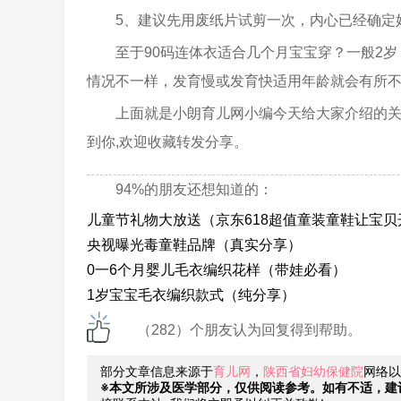
5、建议先用废纸片试剪一次，内心已经确定
至于90码连体衣适合几个月宝宝穿？一般2岁
情况不一样，发育慢或发育快适用年龄就会有所
上面就是小朗育儿网小编今天给大家介绍的关于
到你,欢迎收藏转发分享。
94%的朋友还想知道的：
儿童节礼物大放送（京东618超值童装童鞋让宝
央视曝光毒童鞋品牌（真实分享）
0一6个月婴儿毛衣编织花样（带娃必看）
1岁宝宝毛衣编织款式（纯分享）
（282）个朋友认为回复得到帮助。
部分文章信息来源于
育儿网
，
陕西省妇幼保健院
网络以
※本文所涉及医学部分，仅供阅读参考。如有不适，建