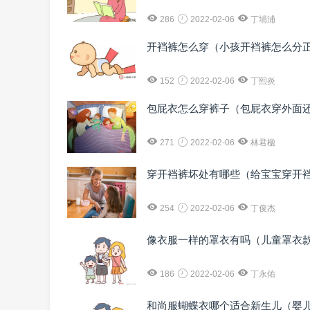
286
2022-02-06
丁埔浦
开裆裤怎么穿（小孩开裆裤怎么分
152
2022-02-06
丁熙炎
包屁衣怎么穿裤子（包屁衣穿外面
271
2022-02-06
林君楹
穿开裆裤坏处有哪些（给宝宝穿开
254
2022-02-06
丁俊杰
像衣服一样的罩衣有吗（儿童罩衣
186
2022-02-06
丁永佑
和尚服蝴蝶衣哪个适合新生儿（婴