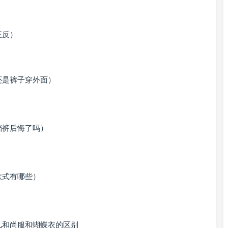
正反）
还是裤子穿外面）
裆裤后悔了吗）
款式有哪些）
儿和尚服和蝴蝶衣的区别