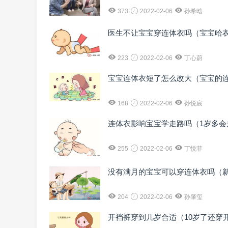
373
2022-02-06
孙希晗
医生不让宝宝穿连体衣吗（宝宝哈
223
2022-02-06
丁心蔚
宝宝连体衣短了怎么改大（宝宝的
168
2022-02-06
孙悦宸
连体衣影响宝宝学走路吗（1岁多会
255
2022-02-06
丁悦菲
没有满月的宝宝可以穿连体衣吗（
204
2022-02-06
孙肇玺
开裆裤穿到几岁合适（10岁了还穿