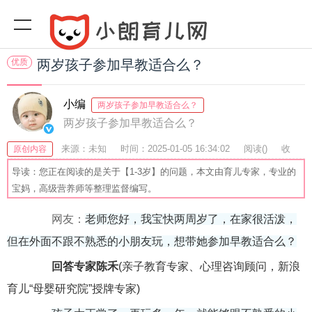
优质
两岁孩子参加早教适合么？
小编
两岁孩子参加早教适合么？
两岁孩子参加早教适合么？
来源：未知
时间：2025-01-05 16:34:02
阅读(
)
收
原创内容
藏：41
分享：59
爆
导读：您正在阅读的是关于【1-3岁】的问题，本文由育儿专家，专业的
宝妈，高级营养师等整理监督编写。
网友：
老师您好，我宝快两周岁了，在家很活泼，
但在外面不跟不熟悉的小朋友玩，想带她参加早教适合么？
回答专家陈禾
(亲子教育专家、心理咨询顾问，新浪
育儿“母婴研究院”授牌专家)