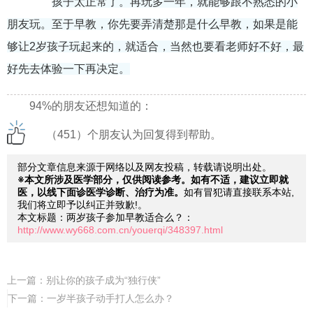
孩子太正常了。再玩多一年，就能够跟不熟悉的小
朋友玩。至于早教，你先要弄清楚那是什么早教，如果是能
够让2岁孩子玩起来的，就适合，当然也要看老师好不好，最
好先去体验一下再决定。
94%的朋友还想知道的：
（451）个朋友认为回复得到帮助。
部分文章信息来源于网络以及网友投稿，转载请说明出处。
※本文所涉及医学部分，仅供阅读参考。如有不适，建议立即就
医，以线下面诊医学诊断、治疗为准。
如有冒犯请直接联系本站,
我们将立即予以纠正并致歉!。
本文标题：两岁孩子参加早教适合么？：
http://www.wy668.com.cn/youerqi/348397.html
上一篇：
别让你的孩子成为“独行侠”
下一篇：
一岁半孩子动手打人怎么办？