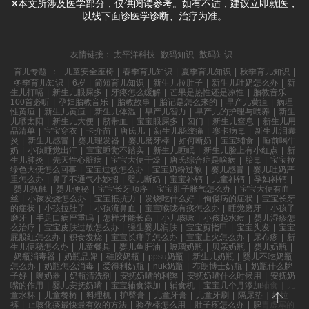
※本文所涉及医学部分，仅供阅读参考。如有不适，建议立即就医，
以线下面诊医学诊断、治疗为准。
友情链接：
太平洋科技
数码知识
数码知识
育儿专题
：
儿童安全座椅
|
春季育儿知识
|
夏季育儿知识
|
秋季育儿知识
|
冬季育儿知识
|
6岁
|
简短育儿知识
|
新生儿拉肚子
|
新生儿吐奶怎么办
|
新
生儿打嗝
|
新生儿眼屎多
|
牙疼怎么缓解
|
芒果是热性还是凉性
|
胎教音乐
100首必听
|
孕妇胎教音乐
|
胎教故事
|
胎记是怎么来的
|
早产儿黄疸
|
病理
性黄疸
|
新生儿黄疸
|
新生儿体温
|
早产儿智力
|
早产儿的护理与喂养
|
新生
儿晒太阳
|
新生儿大便
|
脐带血
|
宝宝眼屎多
|
囟门
|
新生儿窒息
|
新生儿用
品清单
|
宝宝穿衣
|
卡介苗
|
唐氏儿
|
新生儿肠绞痛
|
寨卡病毒
|
新生儿泪囊
炎
|
新生儿感冒
|
婴儿理发器
|
婴儿磨牙棒
|
如何断奶
|
宝宝辅食
|
睡前喝牛
奶
|
小孩睡觉出汗
|
宝宝睡觉不踏实
|
新生儿睡眠
|
新生儿脸上有小红点
|
新
生儿肺炎
|
先天性心脏病
|
宝宝大便干燥
|
唐氏综合症是啥病
|
胎毒
|
宝宝拉
绿色大便怎么回事
|
宝宝过敏怎么办
|
宝宝奶粉过敏
|
婴儿感冒
|
婴儿吐奶严
重怎么办
|
鼻子不通气小妙招
|
婴儿断奶
|
宝宝补钙
|
儿童补钙
|
孕妇补钙
|
婴儿抚触
|
婴儿便秘
|
宝宝长牙顺序
|
宝宝肚子胀气怎么办
|
宝宝大便有血
丝
|
小孩发烧怎么办
|
宝宝抵抗力
|
发烧吃什么好
|
佝偻病的症状
|
宝宝长牙
的症状
|
小孩拉肚子
|
小孩流鼻血
|
宝宝喉咙有痰怎么办
|
睡觉磨牙
|
小孩子
磨牙
|
手足口病严重吗
|
怎样才能长高
|
小儿咳嗽
|
小孩起水痘
|
婴儿湿疹怎
么治疗
|
宝宝皮肤过敏怎么办
|
强生婴儿润肤
|
宝宝剪指甲
|
宝宝头发
|
宝宝
屁股红怎么办
|
积食发烧
|
宝宝长痱子怎么办
|
宝宝上火怎么办
|
尿布疹
|
新
生儿便秘怎么办
|
儿童餐具
|
婴儿鱼肝油
|
玻璃奶瓶
|
贝亲奶瓶
|
婴儿奶瓶
|
奶瓶消毒器
|
奶瓶品牌
|
硅胶奶瓶
|
ppsu奶瓶
|
新生儿奶瓶
|
婴儿不吃奶瓶
怎么办
|
奶瓶怎么消毒
|
爱得利奶瓶
|
nuk奶瓶
|
布朗博士奶瓶
|
奶瓶什么牌
子好
|
暖奶器
|
奶瓶清洗剂
|
安抚奶嘴的利弊
|
安抚奶嘴什么时候用
|
安抚奶
嘴的作用
|
婴儿安抚奶嘴
|
宝宝辅食添加
|
辅食机
|
宝宝几个月添加辅食
|
儿
童水杯
|
儿童餐椅
|
料理机
|
护臀膏
|
儿童牙膏
|
儿童牙刷
|
隔尿垫
|
拉拉
裤
|
止咳化痰最快最有效的方法
|
验孕棒怎么用
|
肚子疼怎么办
|
脾胃虚寒的