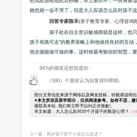
把我惹急吼他然后秒睡，带上厕所不，一转身尿
她也就一会不哭了，但是大人应该怎么应对孩子
回答专家陈禾
(亲子教育专家、心理咨询顾
孩子处在自主意识敏感期就是这样，也只
孩子有路可走”的教养策略上和他保持良好的互动
他去做能做可做的事。这时候最考验你的智慧，
94%的朋友还想知道的：
（590）个朋友认为回复得到帮助。
部分文章信息来源于网络以及网友投稿，转载请说明出
※本文所涉及医学部分，仅供阅读参考。如有不适，建
接联系本站, 我们将立即予以纠正并致歉!。
本文标题：大人怎么应对20个月孩子的叛逆心理？：
h
上一篇：
两岁孩子胆子小该怎么改进？