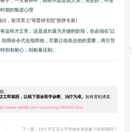
湿裤子，一天各种不，稍有不如意就大哭，哭还好，不理
这时期的叛逆心理
问，新浪育儿“母婴研究院”授牌专家)
有这样才正常。这是成长最为关键的阶段，你必须在“让
，别用命令式去指挥他，尽量让他表达他的需要，再引导
要特别有耐心，别粗暴压制。
处。
议立即就医，以线下面诊医学诊断、治疗为准。
如有冒犯请直
ttp://www.wy668.com.cn/youerqi/348420.html
下一篇：
15个月宝宝认字对她未来想象力有影响吗？