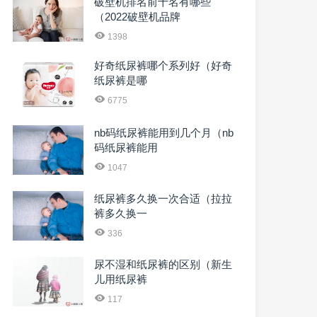
破壁机排名前十名有哪些
（2022破壁机品牌
1398
好奇纸尿裤哪个系列好（好奇
纸尿裤是哪
6775
nb码纸尿裤能用到几个月（nb
码纸尿裤能用
1047
纸尿裤多久换一次合适（拉拉
裤多久换一
336
尿不湿和纸尿裤的区别（新生
儿用纸尿裤
117