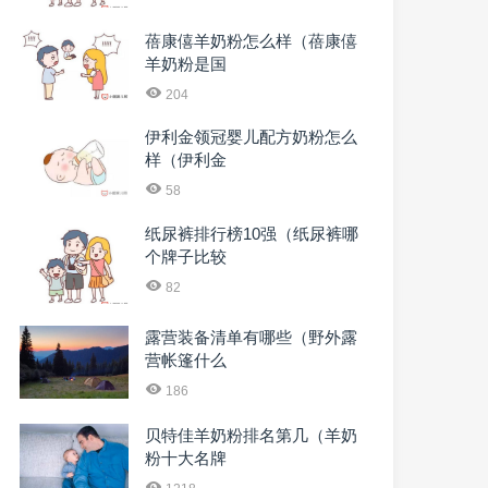
蓓康僖羊奶粉怎么样（蓓康僖
羊奶粉是国
204
伊利金领冠婴儿配方奶粉怎么
样（伊利金
58
纸尿裤排行榜10强（纸尿裤哪
个牌子比较
82
露营装备清单有哪些（野外露
营帐篷什么
186
贝特佳羊奶粉排名第几（羊奶
粉十大名牌