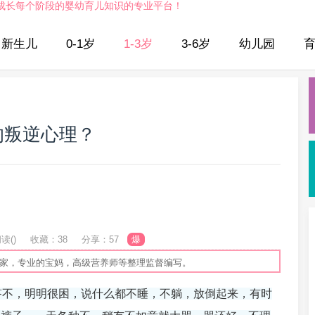
成长每个阶段的婴幼育儿知识的专业平台！
新生儿
0-1岁
1-3岁
3-6岁
幼儿园
的叛逆心理？
？
读(
)
收藏：38
分享：57
爆
专家，专业的宝妈，高级营养师等整理监督编写。
答不，明明很困，说什么都不睡，不躺，放倒起来，有时