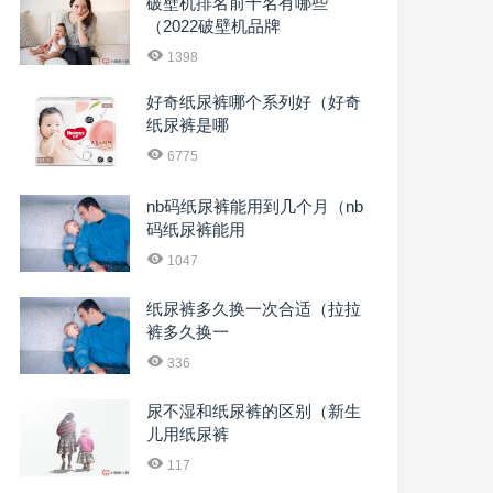
破壁机排名前十名有哪些
（2022破壁机品牌
1398
好奇纸尿裤哪个系列好（好奇
纸尿裤是哪
6775
nb码纸尿裤能用到几个月（nb
码纸尿裤能用
1047
纸尿裤多久换一次合适（拉拉
裤多久换一
336
尿不湿和纸尿裤的区别（新生
儿用纸尿裤
117