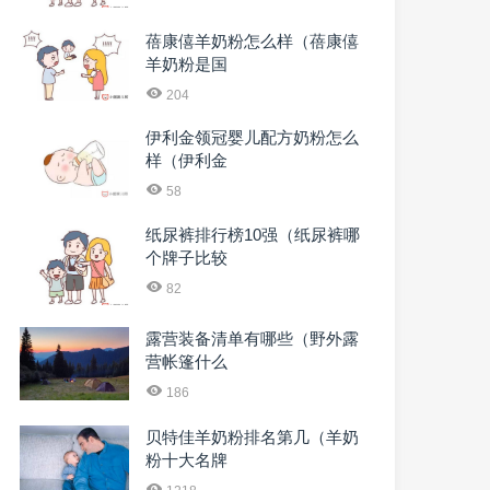
蓓康僖羊奶粉怎么样（蓓康僖
羊奶粉是国
204
伊利金领冠婴儿配方奶粉怎么
样（伊利金
58
纸尿裤排行榜10强（纸尿裤哪
个牌子比较
82
露营装备清单有哪些（野外露
营帐篷什么
186
贝特佳羊奶粉排名第几（羊奶
粉十大名牌