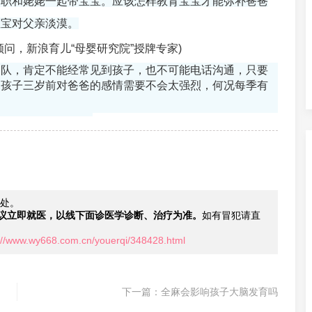
全职和姥姥一起带宝宝。应该怎样教育宝宝才能弥补爸爸
宝宝对父亲淡漠。
问，新浪育儿“母婴研究院”授牌专家)
部队，肯定不能经常见到孩子，也不可能电话沟通，只要
。孩子三岁前对爸爸的感情需要不会太强烈，何况每季有
处。
议立即就医，以线下面诊医学诊断、治疗为准。
如有冒犯请直
://www.wy668.com.cn/youerqi/348428.html
下一篇：
全麻会影响孩子大脑发育吗